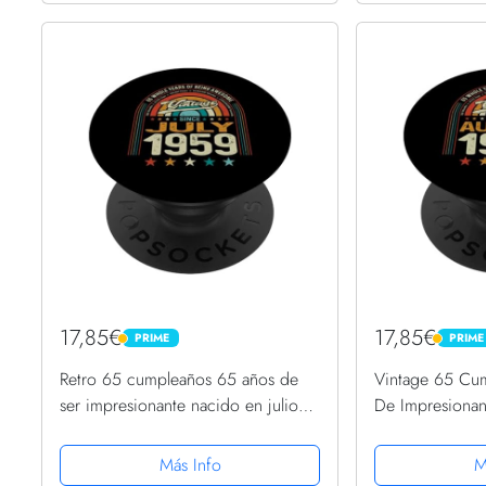
17,85€
17,85€
PRIME
PRIME
PRIME
PRIME
Retro 65 cumpleaños 65 años de
Vintage 65 Cu
ser impresionante nacido en julio
De Impresiona
de 1959 PopSockets PopGrip
1959 PopSocke
Intercambiable
Intercambiable
Más Info
M