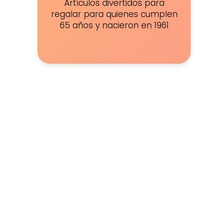
Artículos divertidos para
regalar para quienes cumplen
65 años y nacieron en 1961