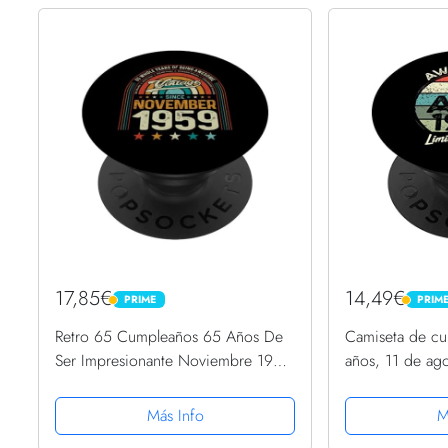
17,85€
14,49€
PRIME
PRIM
PRIME
PRIME
Retro 65 Cumpleaños 65 Años De
Camiseta de c
Ser Impresionante Noviembre 1959
años, 11 de ag
PopSockets PopGrip Intercambiable
cumpleaños Po
Intercambiable
Más Info
M