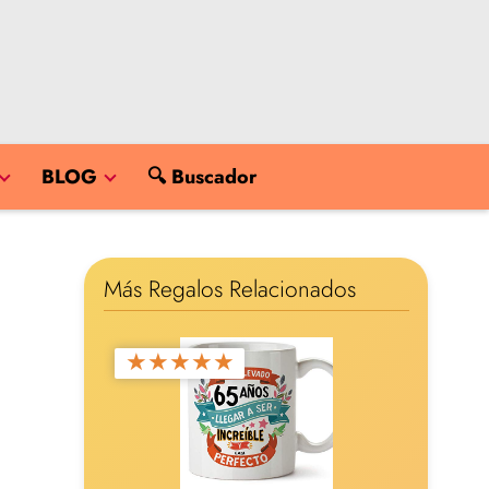
BLOG
🔍 Buscador
Más Regalos Relacionados
★
★
★
★
★