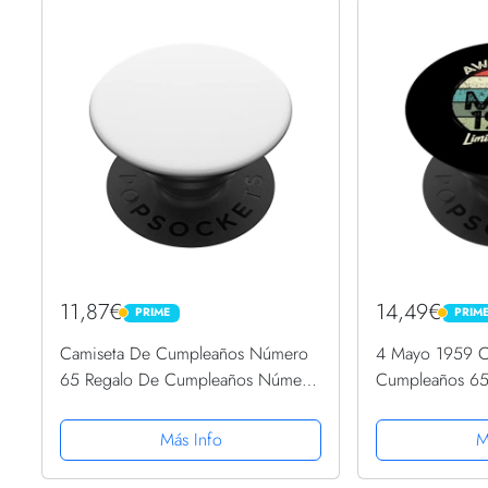
11,87€
14,49€
PRIME
PRIM
PRIME
PRIME
Camiseta De Cumpleaños Número
4 Mayo 1959 
65 Regalo De Cumpleaños Número
Cumpleaños 65
PopSockets PopGrip Intercambiable
Cumpleaños Po
Intercambiable
Más Info
M