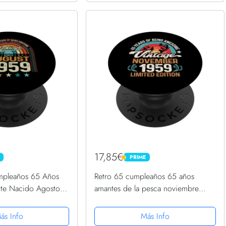
17,85€
PRIME
PRIME
mpleaños 65 Años
Retro 65 cumpleaños 65 años
nte Nacido Agosto
amantes de la pesca noviembre
ts PopGrip
1959 PopSockets PopGrip
Intercambiable
ás Info
Más Info