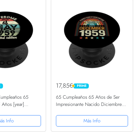
17,85€
E
PRIME
PRIME
Cumpleaños 65
65 Cumpleaños 65 Años de Ser
 Años [year]
Impresionante Nacido Diciembre
pSockets PopGrip
1959 PopSockets PopGrip
Intercambiable
ás Info
Más Info