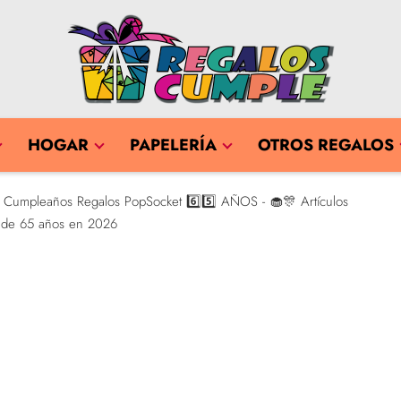
HOGAR
PAPELERÍA
OTROS REGALOS
Cumpleaños Regalos PopSocket 6️⃣5️⃣ AÑOS - 🧁🎊 Artículos
o de 65 años en 2026