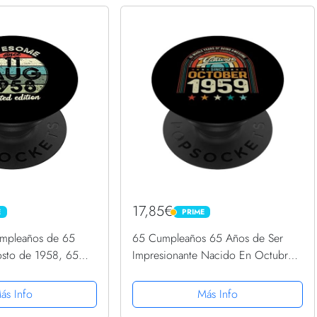
17,85€
E
PRIME
PRIME
umpleaños de 65
65 Cumpleaños 65 Años de Ser
osto de 1958, 65
Impresionante Nacido En Octubre
pSockets PopGrip
1959 PopSockets PopGrip
Intercambiable
ás Info
Más Info