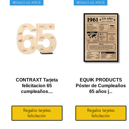
REGALO 65 AÑOS
REGALO 65 AÑOS
CONTRAXT Tarjeta
EQUIK PRODUCTS
felicitacion 65
Póster de Cumpleaños
cumpleaños....
65 años |...
Regalos tarjetas
Regalos tarjetas
felicitación
felicitación