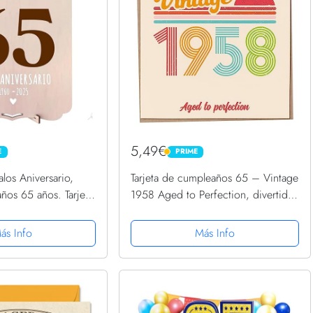
5,49€
E
PRIME
PRIME
los Aniversario,
Tarjeta de cumpleaños 65 – Vintage
ños 65 años. Tarjeta
1958 Aged to Perfection, divertida
topper e ideas
tarjeta de felicitación para hombres
ecoracion para
y mujeres, tarjetas de cumpleaños
ás Info
Más Info
, en el...
para mujeres,...