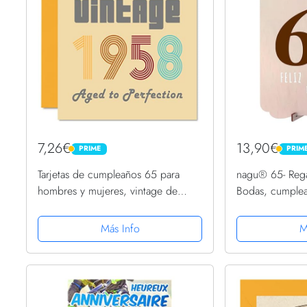
7,26€
13,90€
PRIME
PRIM
PRIME
PRIME
Tarjetas de cumpleaños 65 para
nagu® 65- Rega
hombres y mujeres, vintage de
Bodas, cumplea
1958 Aged To Perfection, tarjeta de
felicitacion o 
65 cumpleaños divertida para ella y
originales de d
Más Info
M
él, 145 mm x 145 mm,...
hombres o mujer