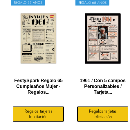
REGALO 65 AÑOS
REGALO 65 AÑOS
FestySpark Regalo 65
1961 / Con 5 campos
Cumpleaños Mujer -
Personalizables /
Regalos...
Tarjeta...
Regalos tarjetas
Regalos tarjetas
felicitación
felicitación