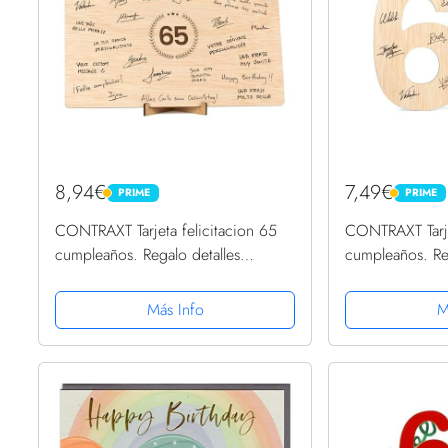
8,94€
7,49€
PRIME
PRIME
PRIME
PRIME
CONTRAXT Tarjeta felicitacion 65
CONTRAXT Tarje
cumpleaños. Regalo detalles
cumpleaños. Reg
Decoracion original Postal mujer
Decoracion orig
hombre 65 cumpleaños feliz
hombre 65 cump
Más Info
M
cumpleaños 65 años regalos...
cumpleaños 65 