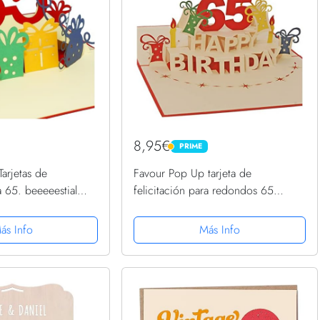
8,95€
PRIME
PRIME
arjetas de
Favour Pop Up tarjeta de
a 65. beeeeestial
felicitación para redondos 65
e cumpleaños tarjetas
cumpleaños. Una originelle 3d
Tarjetas de
tarjeta de felicitación
ás Info
Más Info
umpleaños