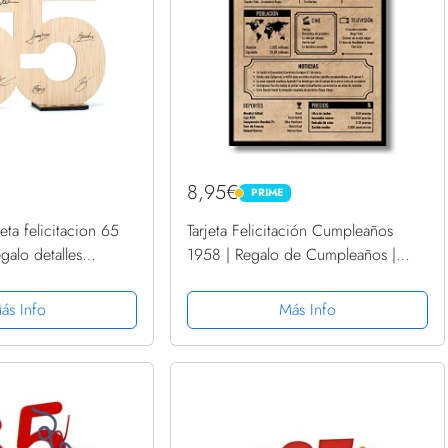
8,95€
PRIME
PRIME
ta felicitacion 65
Tarjeta Felicitación Cumpleaños
alo detalles
1958 | Regalo de Cumpleaños |
inal Postal mujer
Año de Nacimiento 1958 | Póster
leaños feliz
Cumpleaños Vintage | 65
ás Info
Más Info
años regalos...
cumpleaños hombre | 65
cumpleaños mujer...