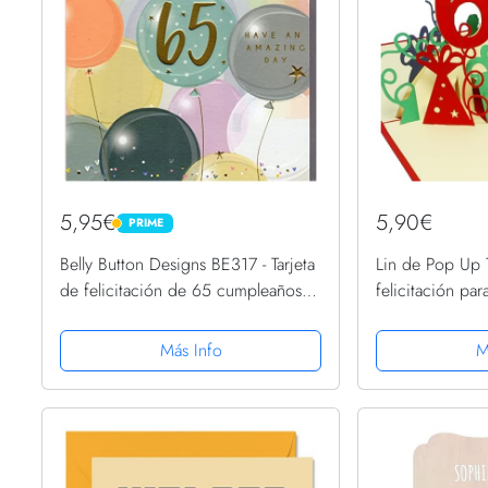
5,95€
5,90€
PRIME
PRIME
Belly Button Designs BE317 - Tarjeta
Lin de Pop Up T
de felicitación de 65 cumpleaños
felicitación par
con relieve, ideal para regalar
Día, tarjetas d
dinero o cupones
de felicitación 
Más Info
M
felicitación C