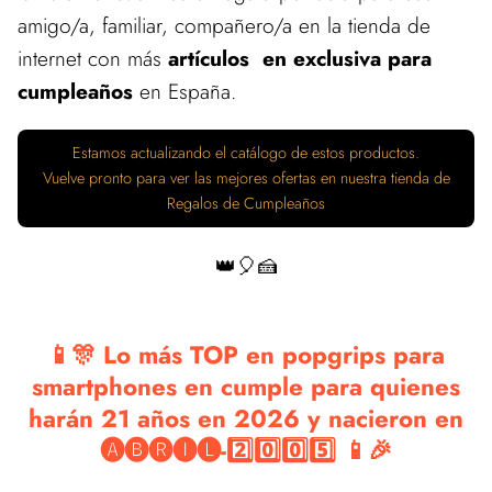
amigo/a, familiar, compañero/a en la tienda de
internet con más
artículos en exclusiva para
cumpleaños
en España.
Estamos actualizando el catálogo de estos productos.
Vuelve pronto para ver las mejores ofertas en nuestra tienda de
Regalos de Cumpleaños
👑🎈🍰
📱🎊 Lo más TOP en popgrips para
smartphones en cumple para quienes
harán 21 años en 2026 y nacieron en
🅐🅑🅡🅘🅛-2️⃣0️⃣0️⃣5️⃣ 📱🎉