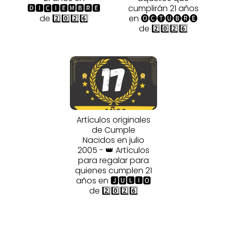
🅳🅸🅲🅸🅴🅼🅱🆁🅴
cumplirán 21 años
de 2️⃣0️⃣2️⃣6️⃣
en 🅞🅒🅣🅤🅑🅡🅔
de 2️⃣0️⃣2️⃣6️⃣
Artículos originales
de Cumple
Nacidos en julio
2005 - 👑 Artículos
para regalar para
quienes cumplen 21
años en 🅹🆄🅻🅸🅾
de 2️⃣0️⃣2️⃣6️⃣