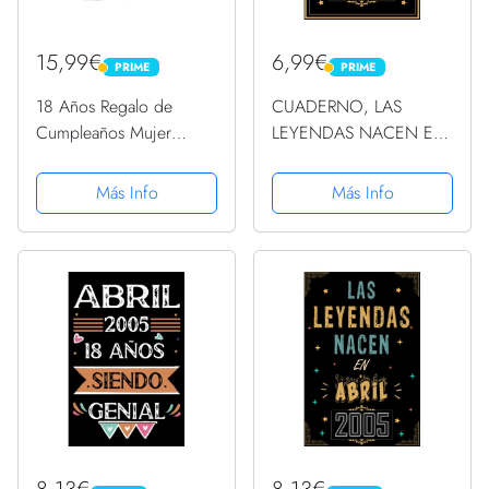
15,99€
6,99€
PRIME
PRIME
PRIME
PRIME
18 Años Regalo de
CUADERNO, LAS
Cumpleaños Mujer
LEYENDAS NACEN EN
Hecha En 2005 18 Años
ABRIL 2005: Regalo de
Camiseta
18 cumpleaños para
Más Info
Más Info
mujeres y hombres,
ideas de 18
cumpleaños... un
cumpleaños... divertido,
... regalo...