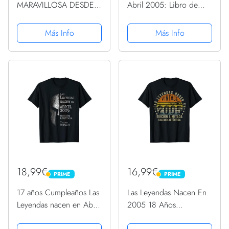
MARAVILLOSA DESDE
Abril 2005: Libro de
ABRIL 2005: Regalo de
visitas, cuaderno, 110
18 cumpleaños para
páginas de
Más Info
Más Info
mujeres y hombres,
felicitaciones, idea de
ideas de 18
regalo, regalo Para la
cumpleaños... un
esposa, novia, mujer, La
cumpleaños... divertido,
madre
cuaderno ......
18,99€
16,99€
PRIME
PRIME
PRIME
PRIME
17 años Cumpleaños Las
Las Leyendas Nacen En
Leyendas nacen en Abril
2005 18 Años
de 2005 Camiseta
Cumpleaños Hombre