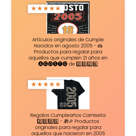
★
★
★
★
★
Artículos originales de Cumple
Nacidos en agosto 2005 - 🍰
Productos para regalar para
aquellos que cumplen 21 años en
🅐🅖🅞🅢🅣🅞 de 2️⃣0️⃣2️⃣6️⃣
★
★
★
★
★
Regalos Cumpleaños Camiseta
2️⃣0️⃣0️⃣5️⃣ - 🎁🎉 Productos
originales para regalar para
aquellos que nacieron en 2005