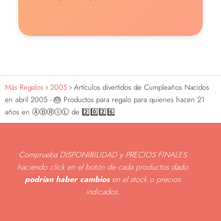
Más Regalos
2005
Artículos divertidos de Cumpleaños Nacidos
en abril 2005 - 🎂 Productos para regalo para quienes hacen 21
años en ⒶⒷⓇⒾⓁ de 2️⃣0️⃣2️⃣6️⃣
Comprueba DISPONIBILIDAD y PRECIOS FINALES
haciendo click en el botón de cada productos dado
podrían haber cambios
en el stock o precios
indicados
.