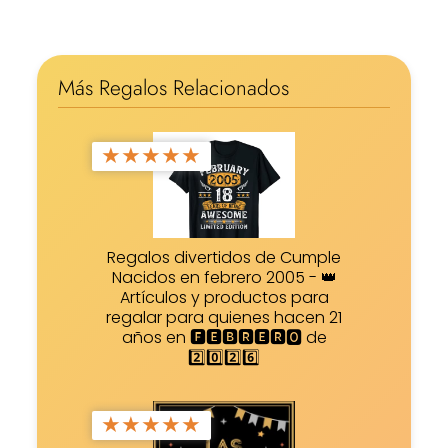
Más Regalos Relacionados
★
★
★
★
★
Regalos divertidos de Cumple
Nacidos en febrero 2005 - 👑
Artículos y productos para
regalar para quienes hacen 21
años en 🅵🅴🅱🆁🅴🆁🅾 de
2️⃣0️⃣2️⃣6️⃣
★
★
★
★
★