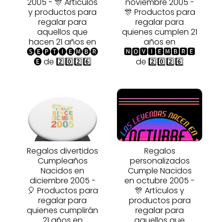
2005 - 🎊 Artículos
noviembre 2005 -
y productos para
🎊 Productos para
regalar para
regalar para
aquellos que
quienes cumplen 21
hacen 21 años en
años en
🅢🅔🅟🅣🅘🅔🅜🅑🅡
🅽🅾🆅🅸🅴🅼🅱🆁🅴
🅔 de 2️⃣0️⃣2️⃣6️⃣
de 2️⃣0️⃣2️⃣6️⃣
Regalos divertidos
Regalos
Cumpleaños
personalizados
Nacidos en
Cumple Nacidos
diciembre 2005 -
en octubre 2005 -
🎈 Productos para
🎊 Artículos y
regalar para
productos para
quienes cumplirán
regalar para
21 años en
aquellos que