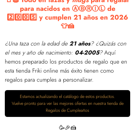
para nacidos en ⒶⒷⓇⒾⓁ de
2️⃣0️⃣0️⃣5️⃣ y cumplen 21 años en 2026
👕🍰
¿Una taza con la edad de
21 años
? ¿Quizás con
el mes y año de nacimiento:
04-2005
?
Aquí
hemos preparado los productos de regalo que en
esta tienda Friki online más éxito tienen como
regalos para cumples a personalizar.
Estamos actualizando el catálogo de estos productos.
Vuelve pronto para ver las mejores ofertas en nuestra tienda de
Regalos de Cumpleaños
🥳🎉🍰