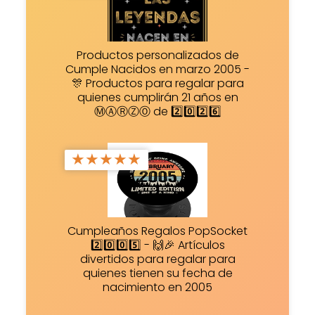
Productos personalizados de
Cumple Nacidos en marzo 2005 -
🎊 Productos para regalar para
quienes cumplirán 21 años en
ⓂⒶⓇⓏⓄ de 2️⃣0️⃣2️⃣6️⃣
★
★
★
★
★
Cumpleaños Regalos PopSocket
2️⃣0️⃣0️⃣5️⃣ - 🙌🎉 Artículos
divertidos para regalar para
quienes tienen su fecha de
nacimiento en 2005