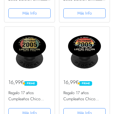
Regalo Used Vintage
Regalo Used Vintage
PopSockets PopGrip
PopSockets PopGrip
Más Info
Más Info
Intercambiable
Intercambiable
16,99€
16,99€
PRIME
PRIME
PRIME
PRIME
Regalo 17 años
Regalo 17 años
Cumpleaños Chico
Cumpleaños Chico
Chica - Octubre 2005
Chica - Octubre 2005
PopSockets PopGrip
PopSockets PopGrip
Más Info
Más Info