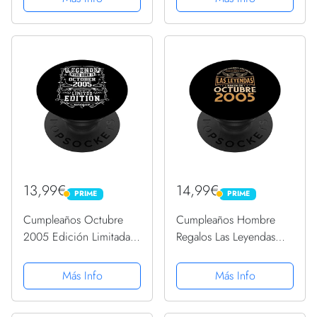
PopSockets PopGrip
Intercambiable
Intercambiable
13,99€
14,99€
PRIME
PRIME
PRIME
PRIME
Cumpleaños Octubre
Cumpleaños Hombre
2005 Edición Limitada
Regalos Las Leyendas
Regalo Used Vintage
Octubre 2005
PopSockets PopGrip
PopSockets PopGrip
Más Info
Más Info
Intercambiable
Intercambiable