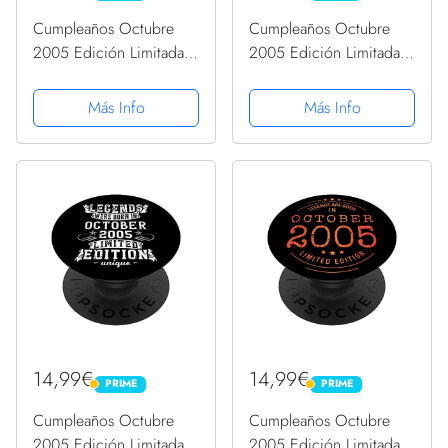
Cumpleaños Octubre
Cumpleaños Octubre
2005 Edición Limitada
2005 Edición Limitada
Regalo Used Vintage
Regalo Used Vintage
PopSockets PopGrip
PopSockets PopGrip
Más Info
Más Info
Intercambiable
Intercambiable
14,99€
14,99€
PRIME
PRIME
PRIME
PRIME
Cumpleaños Octubre
Cumpleaños Octubre
2005 Edición Limitada
2005 Edición Limitada