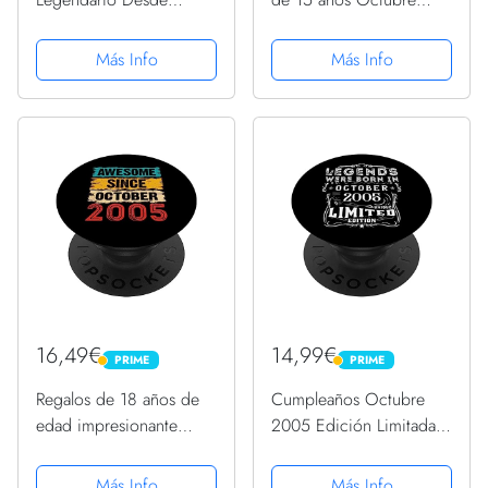
Regalo Octubre 2005
2005 Edición de
Camiseta
cuarentena Sudadera
Más Info
Más Info
16,49€
14,99€
PRIME
PRIME
PRIME
PRIME
Regalos de 18 años de
Cumpleaños Octubre
edad impresionante
2005 Edición Limitada
desde octubre de 2005
Regalo Used Vintage
para 18 cumpleaños
PopSockets PopGrip
Más Info
Más Info