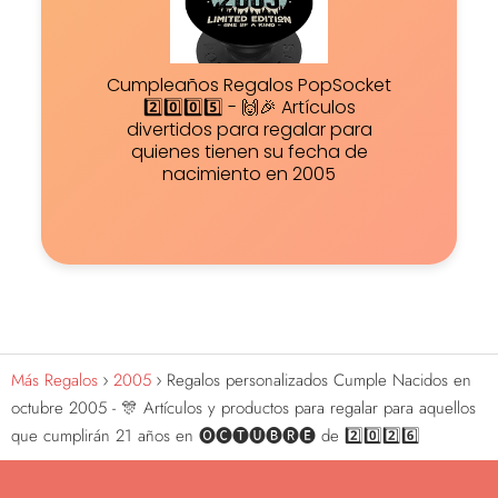
Cumpleaños Regalos PopSocket
2️⃣0️⃣0️⃣5️⃣ - 🙌🎉 Artículos
divertidos para regalar para
quienes tienen su fecha de
nacimiento en 2005
Más Regalos
2005
Regalos personalizados Cumple Nacidos en
octubre 2005 - 🎊 Artículos y productos para regalar para aquellos
que cumplirán 21 años en 🅞🅒🅣🅤🅑🅡🅔 de 2️⃣0️⃣2️⃣6️⃣