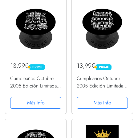
13,99€
13,99€
PRIME
PRIME
PRIME
PRIME
Cumpleaños Octubre
Cumpleaños Octubre
2005 Edición Limitada
2005 Edición Limitada
Regalo Used Vintage
Regalo Used Vintage
PopSockets PopGrip
PopSockets PopGrip
Más Info
Más Info
Intercambiable
Intercambiable