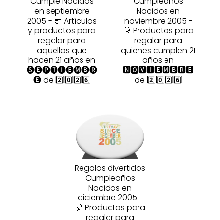
Cumple Nacidos
Cumpleaños
en septiembre
Nacidos en
2005 - 🎊 Artículos
noviembre 2005 -
y productos para
🎊 Productos para
regalar para
regalar para
aquellos que
quienes cumplen 21
hacen 21 años en
años en
🅢🅔🅟🅣🅘🅔🅜🅑🅡
🅽🅾🆅🅸🅴🅼🅱🆁🅴
🅔 de 2️⃣0️⃣2️⃣6️⃣
de 2️⃣0️⃣2️⃣6️⃣
Regalos divertidos
Cumpleaños
Nacidos en
diciembre 2005 -
🎈 Productos para
regalar para