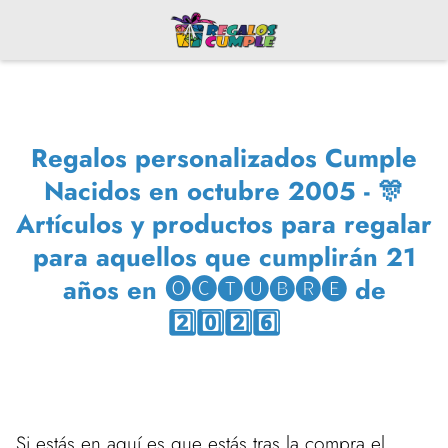
Regalos personalizados Cumple
Nacidos en octubre 2005 - 🎊
Artículos y productos para regalar
para aquellos que cumplirán 21
años en 🅞🅒🅣🅤🅑🅡🅔 de
2️⃣0️⃣2️⃣6️⃣
Si estás en aquí es que estás tras la compra el