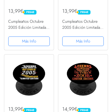
13,99€
13,99€
PRIME
PRIME
PRIME
PRIME
Cumpleaños Octubre
Cumpleaños Octubre
2005 Edición Limitada
2005 Edición Limitada
Regalo Used Vintage
Regalo Used Vintage
PopSockets PopGrip
PopSockets PopGrip
Más Info
Más Info
Intercambiable
Intercambiable
13,99€
14,99€
PRIME
PRIME
PRIME
PRIME