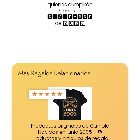
quienes cumplirán
21 años en
🅳🅸🅲🅸🅴🅼🅱🆁🅴
de 2️⃣0️⃣2️⃣6️⃣
Más Regalos Relacionados
★
★
★
★
★
Productos originales de Cumple
Nacidos en junio 2005 - 🎂
Productos y Artículos de regalo