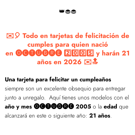
👑🧁🧁
✉️🎈 Todo en tarjetas de felicitación de
cumples para quien nació
en 🅞🅒🅣🅤🅑🅡🅔 2️⃣0️⃣0️⃣5️⃣ y harán 21
años en 2026 ✉️🔝
Una tarjeta para felicitar un cumpleaños
siempre son un excelente obsequio para entregar
junto a unregalo. Aquí tienes unos modelos con el
año y mes 🅞🅒🅣🅤🅑🅡🅔 2005
o la
edad
que
alcanzará en este o siguiente año:
21 años
.