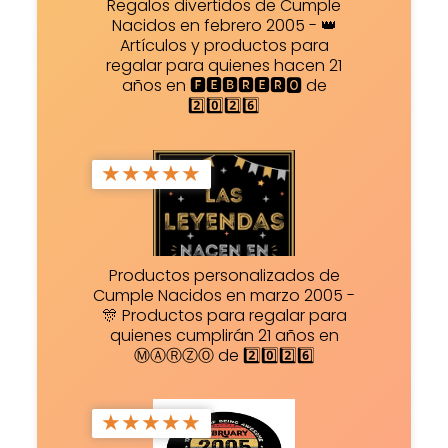
Regalos divertidos de Cumple
Nacidos en febrero 2005 - 👑
Artículos y productos para
regalar para quienes hacen 21
años en 🅵🅴🅱🆁🅴🆁🅾 de
2️⃣0️⃣2️⃣6️⃣
★
★
★
★
★
Productos personalizados de
Cumple Nacidos en marzo 2005 -
🎊 Productos para regalar para
quienes cumplirán 21 años en
ⓂⒶⓇⓏⓄ de 2️⃣0️⃣2️⃣6️⃣
★
★
★
★
★