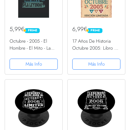
5,99€
6,99€
PRIME
PRIME
PRIME
PRIME
Octubre - 2005 - El
17 Años De Historia
Hombre - El Mito - La
Octubre 2005: Libro de
Leyenda: Regalos
visitas, cuaderno, 110
Originales para Hombre
páginas de
Más Info
Más Info
Papá Abuelo Hermano -
felicitaciones, idea de
Diario, Cuaderno De
regalo, regalo Para la
Notas, Apuntes O
esposa, novia, mujer, La
Agenda
madre