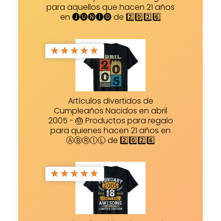
para aquellos que hacen 21 años
en 🅙🅤🅝🅘🅞 de 2️⃣0️⃣2️⃣6️⃣
★
★
★
★
★
Artículos divertidos de
Cumpleaños Nacidos en abril
2005 - 🎂 Productos para regalo
para quienes hacen 21 años en
ⒶⒷⓇⒾⓁ de 2️⃣0️⃣2️⃣6️⃣
★
★
★
★
★