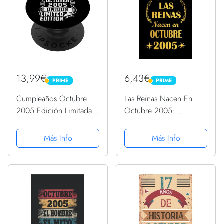
13,99€
6,43€
PRIME
PRIME
PRIME
PRIME
Cumpleaños Octubre
Las Reinas Nacen En
2005 Edición Limitada
Octubre 2005:
Regalo Used Vintage
cuaderno cumpleaños,
PopSockets PopGrip
regalos de cumpleaños
Más Info
Más Info
Intercambiable
para niña, 16 años
cumpleaños, diario
cuaderno, "6x9"
pulgadas, 120 paginas.