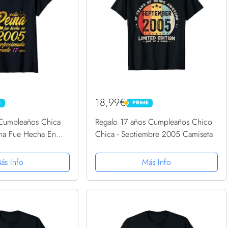
18,99€
E
PRIME
PRIME
 Cumpleaños Chica
Regalo 17 años Cumpleaños Chico
ina Fue Hecha En
Chica - Septiembre 2005 Camiseta
 Cuello V
ás Info
Más Info