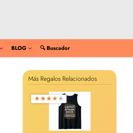
BLOG
🔍 Buscador
Más Regalos Relacionados
★
★
★
★
★