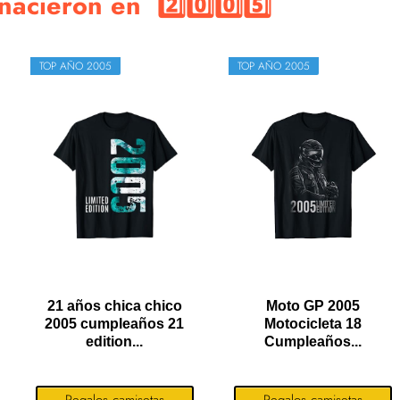
acieron en 2️⃣0️⃣0️⃣5️⃣
TOP AÑO 2005
TOP AÑO 2005
21 años chica chico
Moto GP 2005
2005 cumpleaños 21
Motocicleta 18
edition...
Cumpleaños...