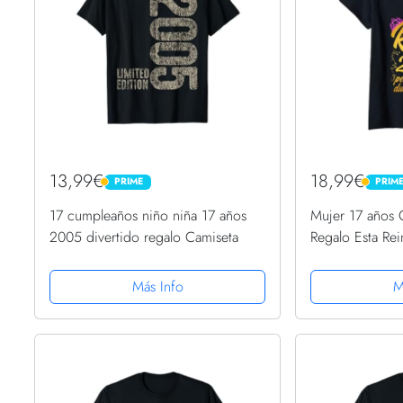
13,99€
18,99€
PRIME
PRIM
PRIME
PRIME
17 cumpleaños niño niña 17 años
Mujer 17 años
2005 divertido regalo Camiseta
Regalo Esta Re
2005 Camiseta
Más Info
M