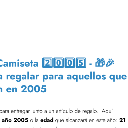
iseta 2️⃣0️⃣0️⃣5️⃣ - 🎁🎉
a regalar para aquellos que
n en 2005
ra entregar junto a un artículo de regalo. Aquí
l
año 2005
o la
edad
que alcanzará en este año:
21