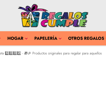
HOGAR
PAPELERÍA
OTROS REGALOS
 2️⃣0️⃣0️⃣5️⃣ - 🎁🎉 Productos originales para regalar para aquellos