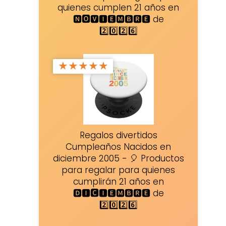
quienes cumplen 21 años en
🅽🅾🆅🅸🅴🅼🅱🆁🅴 de
2️⃣0️⃣2️⃣6️⃣
★
★
★
★
★
Regalos divertidos
Cumpleaños Nacidos en
diciembre 2005 - 🎈 Productos
para regalar para quienes
cumplirán 21 años en
🅳🅸🅲🅸🅴🅼🅱🆁🅴 de
2️⃣0️⃣2️⃣6️⃣