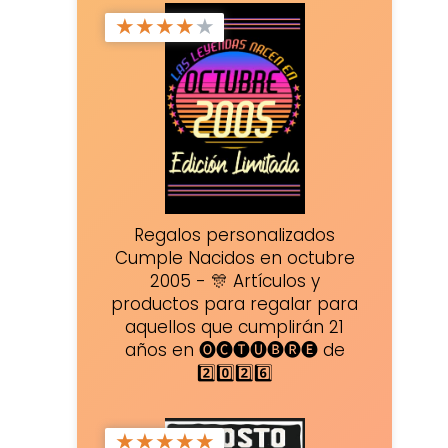
★
★
★
★
★
Regalos personalizados
Cumple Nacidos en octubre
2005 - 🎊 Artículos y
productos para regalar para
aquellos que cumplirán 21
años en 🅞🅒🅣🅤🅑🅡🅔 de
2️⃣0️⃣2️⃣6️⃣
★
★
★
★
★