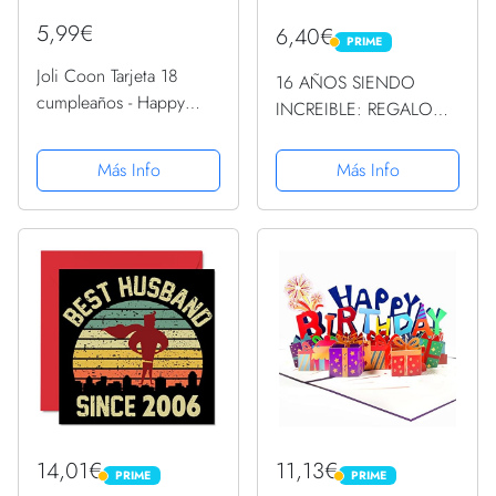
5,99€
6,40€
PRIME
PRIME
Joli Coon Tarjeta 18
16 AÑOS SIENDO
cumpleaños - Happy
INCREIBLE: REGALO
Birthday 18 - Tarjeta
ADOLESCENTES
felicitacion 18
CHICO CHICA 16
Más Info
Más Info
cumpleaños con sobre y
AÑOS DE
un sello de cera
CUMPLEAÑOS
ORIGINAL Y DIVERTIDO
, DIARIO DE UNA
ADOLESCENTE,
TARJETAS REGALO, ......
14,01€
11,13€
PRIME
PRIME
PRIME
PRIME