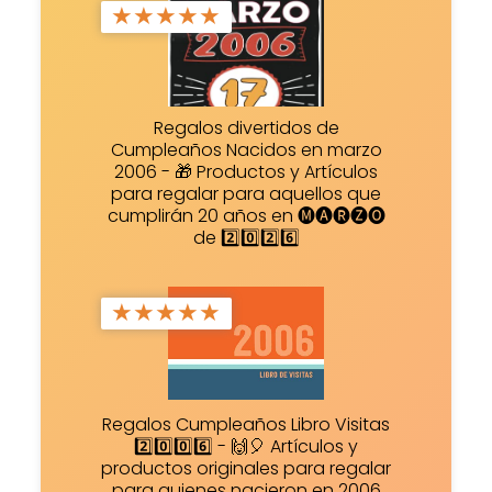
★
★
★
★
★
Regalos divertidos de
Cumpleaños Nacidos en marzo
2006 - 🎁 Productos y Artículos
para regalar para aquellos que
cumplirán 20 años en 🅜🅐🅡🅩🅞
de 2️⃣0️⃣2️⃣6️⃣
★
★
★
★
★
Regalos Cumpleaños Libro Visitas
2️⃣0️⃣0️⃣6️⃣ - 🙌🎈 Artículos y
productos originales para regalar
para quienes nacieron en 2006