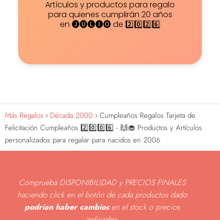
Artículos y productos para regalo
para quienes cumplirán 20 años
en 🅙🅤🅛🅘🅞 de 2️⃣0️⃣2️⃣6️⃣
Más Regalos
Década 2000
Cumpleaños Regalos Tarjeta de
Felicitación Cumpleaños 2️⃣0️⃣0️⃣6️⃣ - 🙌🧁 Productos y Artículos
personalizados para regalar para nacidos en 2006
Comprueba DISPONIBILIDAD y PRECIOS FINALES
haciendo click en el botón de cada productos dado
podrían haber cambios
en el stock o precios
indicados
.