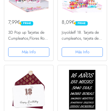
7,99€
8,09€
PRIME
PRIME
PRIME
PRIME
3D Pop up Tarjetas de
Joyoldelf 18. Tarjeta de
Cumpleaños,Flores Rosa
cumpleaños, tarjeta de
Tarjetas de 16
felicitación desplegable,
Años,Tarjetas de
tarjeta de felicitación
Más Info
Más Info
Aniversario con
3D, tarjeta de
Sobres,Tarjetas de
felicitación de
Invitación,Tarjetas de
cumpleaños, tarjetas
Feliz Cumpleaños
de...