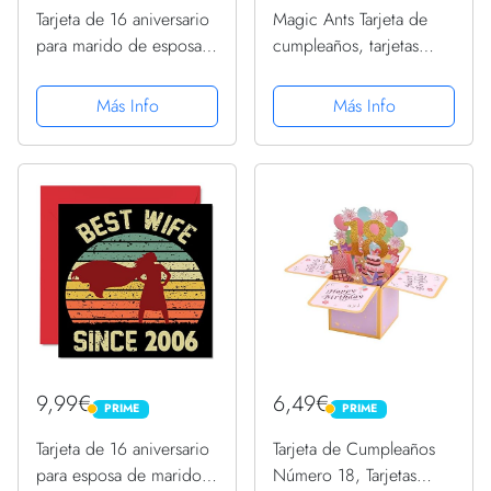
Tarjeta de 16 aniversario
Magic Ants Tarjeta de
para marido de esposa
cumpleaños, tarjetas
– Mejor marido desde
desplegables 3D, tarjetas
2006 – I Love You Gifts
de felicitación 3D
Más Info
Más Info
Happy 16th Wedding
desplegables
Anniversary Cards for
Partner, 145 mm x 145...
9,99€
6,49€
PRIME
PRIME
PRIME
PRIME
Tarjeta de 16 aniversario
Tarjeta de Cumpleaños
para esposa de marido
Número 18, Tarjetas