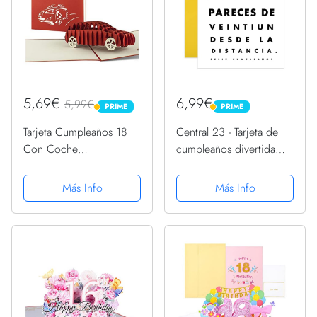
5,69€
6,99€
5,99€
PRIME
PRIME
PRIME
PRIME
Tarjeta Cumpleaños 18
Central 23 - Tarjeta de
Con Coche
cumpleaños divertida
Desplegable, Tarjeta de
para amigos - Tarjeta de
Regalo para Jovenes
cumpleaños grosera para
Más Info
Más Info
Adultos como Tarjetas
mamá papá - 30 40 50 -
Felicitacion por
Tarjeta graciosa con
Conseguir Permiso de
pegatinas
Conducir, T07