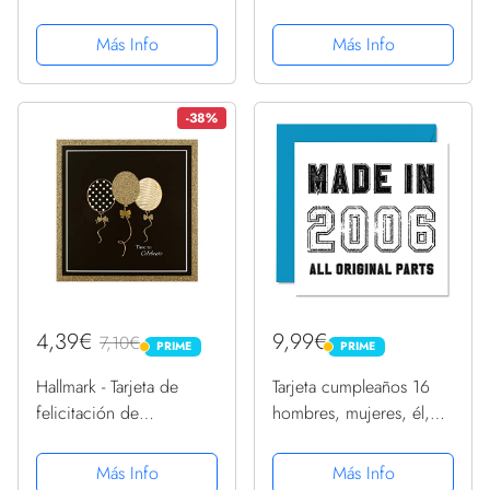
– Mejor esposa desde
Desplegables 3D con
2006 – Regalos con
Sobre y Tarjetita Caja de
Más Info
Más Info
texto en inglés "I Love
Cumpleaños 3D
You", tarjetas de
Creativa, Tarjeta
felicitación de 145 mm
Felicitacion Cumpleaños
-38%
x...
para...
4,39€
9,99€
7,10€
PRIME
PRIME
PRIME
PRIME
Hallmark - Tarjeta de
Tarjeta cumpleaños 16
felicitación de
hombres, mujeres, él,
cumpleaños con diseño
ella,, fabricada en 2006,
de celebración
todas piezas originales,
Más Info
Más Info