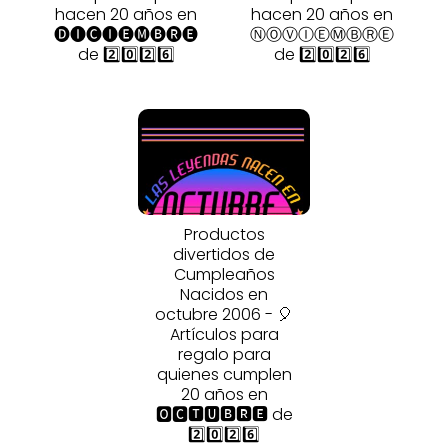
hacen 20 años en
hacen 20 años en
🅓🅘🅒🅘🅔🅜🅑🅡🅔
ⓃⓄⓋⒾⒺⓂⒷⓇⒺ
de 2️⃣0️⃣2️⃣6️⃣
de 2️⃣0️⃣2️⃣6️⃣
Productos
divertidos de
Cumpleaños
Nacidos en
octubre 2006 - 🎈
Artículos para
regalo para
quienes cumplen
20 años en
🅾🅲🆃🆄🅱🆁🅴 de
2️⃣0️⃣2️⃣6️⃣