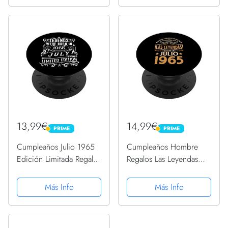
Cuaderno De Notas,
de regalo, regalo Para la
Apuntes O Agenda
esposa, novia, mujer,
La...
13,99€
14,99€
PRIME
PRIME
PRIME
PRIME
Cumpleaños Julio 1965
Cumpleaños Hombre
Edición Limitada Regalo
Regalos Las Leyendas
Legend July PopSockets
Julio 1965 PopSockets
PopGrip Intercambiable
PopGrip Intercambiable
Más Info
Más Info