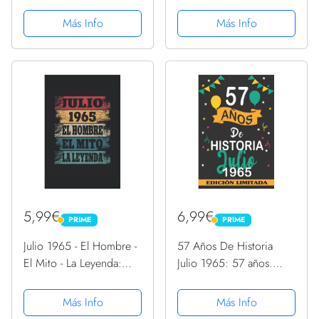
julio de 1965
Legend July PopSockets
PopSockets PopGrip
PopGrip Intercambiable
Más Info
Más Info
Intercambiable
5,99€
6,99€
PRIME
PRIME
PRIME
PRIME
Julio 1965 - El Hombre -
57 Años De Historia
El Mito - La Leyenda:
Julio 1965: 57 años.
Regalos Originales para
Libro de visitas,
Hombre Papá Abuelo
cuaderno, 110 páginas
Más Info
Más Info
Hermano - Diario,
de felicitaciones, idea