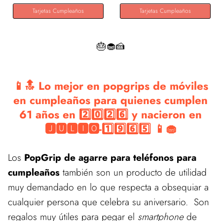
Tarjetas Cumpleaños
Tarjetas Cumpleaños
🎂🧁🍰
📱🔝 Lo mejor en popgrips de móviles
en cumpleaños para quienes cumplen
61 años en 2️⃣0️⃣2️⃣6️⃣ y nacieron en
🅹🆄🅻🅸🅾-1️⃣9️⃣6️⃣5️⃣ 📱🧁
Los
PopGrip de agarre para teléfonos para
cumpleaños
también son un producto de utilidad
muy demandado en lo que respecta a obsequiar a
cualquier persona que celebra su aniversario. Son
regalos muy útiles para pegar el
smartphone
de