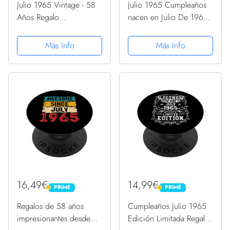
Julio 1965 Vintage - 58
Julio 1965 Cumpleaños
Años Regalo
nacen en Julio De 1965
Cumpleaños Hombre
Regalo Camiseta
Camiseta
Más Info
Más Info
16,49€
14,99€
PRIME
PRIME
PRIME
PRIME
Regalos de 58 años
Cumpleaños Julio 1965
impresionantes desde
Edición Limitada Regalo