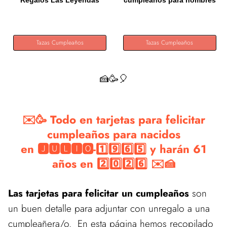
Regalos Las Leyendas
cumpleaños para hombres
Julio 1965...
y...
Tazas Cumpleaños
Tazas Cumpleaños
🍰🥳🎈
✉️🥳 Todo en tarjetas para felicitar
cumpleaños para nacidos
en 🅹🆄🅻🅸🅾-1️⃣9️⃣6️⃣5️⃣ y harán 61
años en 2️⃣0️⃣2️⃣6️⃣ ✉️🍰
Las tarjetas para felicitar un cumpleaños
son
un buen detalle para adjuntar con unregalo a una
cumpleañera/o. En esta página hemos recopilado