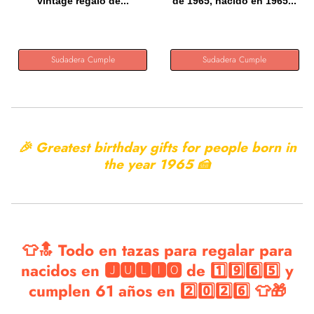
vintage regalo de...
de 1965, nacido en 1965...
Sudadera Cumple
Sudadera Cumple
🎉 Greatest birthday gifts for people born in
the year
1965 🍰
👕🔝 Todo en tazas para regalar para
nacidos en 🅹🆄🅻🅸🅾 de 1️⃣9️⃣6️⃣5️⃣ y
cumplen 61 años en 2️⃣0️⃣2️⃣6️⃣ 👕🎁