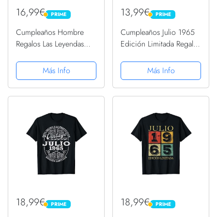
16,99€
13,99€
PRIME
PRIME
PRIME
PRIME
Cumpleaños Hombre
Cumpleaños Julio 1965
Regalos Las Leyendas
Edición Limitada Regalo
Julio 1965 Camiseta
Legend July PopSockets
PopGrip Intercambiable
Más Info
Más Info
18,99€
18,99€
PRIME
PRIME
PRIME
PRIME