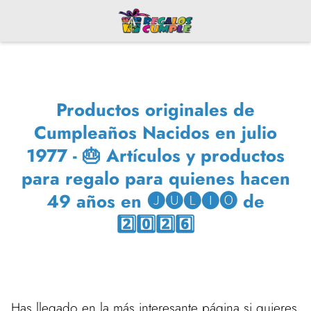
Productos originales de
Cumpleaños Nacidos en julio
1977 - 🎂 Artículos y productos
para regalo para quienes hacen
49 años en 🅙🅤🅛🅘🅞 de
2️⃣0️⃣2️⃣6️⃣
Has llegado en la más interesante página si quieres