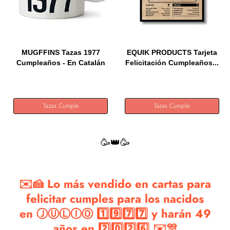
MUGFFINS Tazas 1977
EQUIK PRODUCTS Tarjeta
Cumpleaños - En Catalán
Felicitación Cumpleaños...
-...
Tazas Cumple
Tazas Cumple
🥳👑🥳
✉️🍰 Lo más vendido en cartas para
felicitar cumples para los nacidos
en ⒿⓊⓁⒾⓄ 1️⃣9️⃣7️⃣7️⃣ y harán 49
años en 2️⃣0️⃣2️⃣6️⃣ ✉️🎊