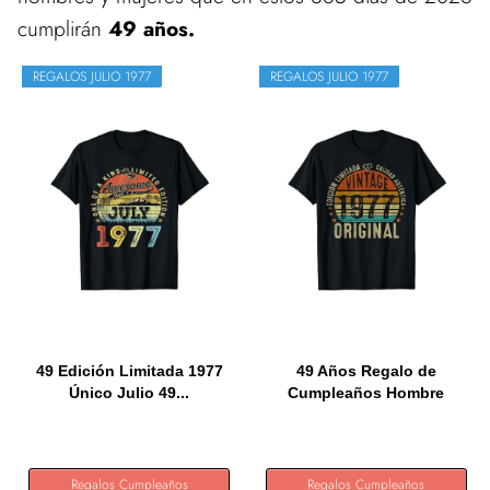
cumplirán
49 años.
REGALOS JULIO 1977
REGALOS JULIO 1977
49 Edición Limitada 1977
49 Años Regalo de
Único Julio 49...
Cumpleaños Hombre
Mujer...
Regalos Cumpleaños
Regalos Cumpleaños