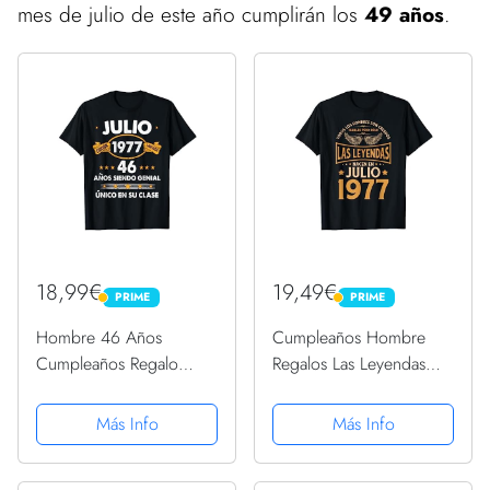
mes de julio de este año cumplirán los
49 años
.
18,99€
19,49€
PRIME
PRIME
PRIME
PRIME
Hombre 46 Años
Cumpleaños Hombre
Cumpleaños Regalo
Regalos Las Leyendas
Hombre Julio 1977 Julio
Julio 1977 Camiseta
46 Años Camiseta
Más Info
Más Info