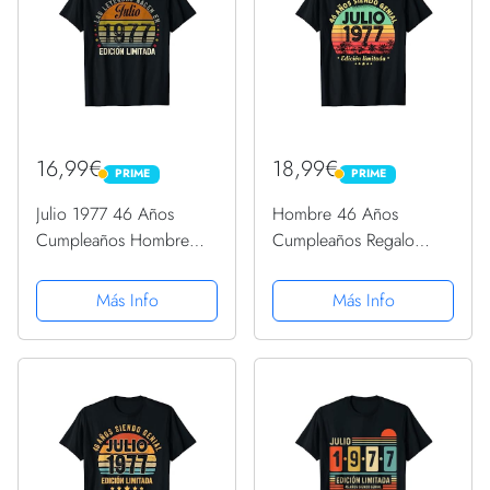
16,99€
18,99€
PRIME
PRIME
PRIME
PRIME
Julio 1977 46 Años
Hombre 46 Años
Cumpleaños Hombre
Cumpleaños Regalo
Regalo Camiseta
Hombre Julio 1977 Julio
46 Años Camiseta
Más Info
Más Info