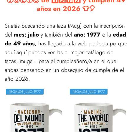
ⒿⓊⓁⒾⓄ de 1️⃣9️⃣7️⃣7️⃣ y cumplen 49
años en 2026 👕🎈
Si etás buscando una taza (Mug) con la inscripción
del
mes: julio
y también del
año: 1977
o la
edad
de 49 años
, has llegado a la web perfecta porque
aquí aquí puedes ver las el mejor catálogo de
tazas, mugs... para el cumpleañero/a en el que
andas pensando en un obsequio de cumple de el
año 2026.
REGALOS JULIO 1977
REGALOS JULIO 1977