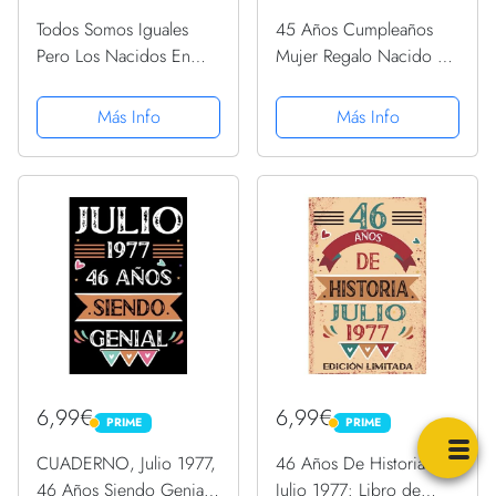
Todos Somos Iguales
45 Años Cumpleaños
Pero Los Nacidos En
Mujer Regalo Nacido En
Julio 1977 Somos Los
1977 Hecha En 1977
Mejores: Regalos de
Camiseta
Más Info
Más Info
Cumpleaños, Nacidos
en los años 1977 Regalos
Creativos Cuaderno ...
Cuaderno...
6,99€
6,99€
PRIME
PRIME
PRIME
PRIME
CUADERNO, Julio 1977,
46 Años De Historia
46 Años Siendo Genial:
Julio 1977: Libro de