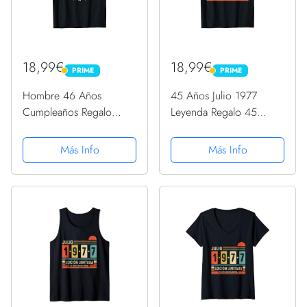
18,99€
18,99€
PRIME
PRIME
PRIME
PRIME
Hombre 46 Años
45 Años Julio 1977
Cumpleaños Regalo
Leyenda Regalo 45
Hombre Julio 1977 Julio
Cumpleaños Camiseta
46 Años Camiseta
Más Info
Más Info