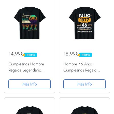
14,99€
18,99€
PRIME
PRIME
PRIME
PRIME
Cumpleaños Hombre
Hombre 46 Años
Regalos Legendario
Cumpleaños Regalo
Desde Julio 1977
Hombre Julio 1977 Julio
Camiseta
46 Años Camiseta
Más Info
Más Info