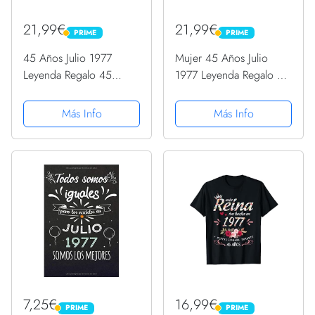
21,99€
21,99€
PRIME
PRIME
PRIME
PRIME
45 Años Julio 1977
Mujer 45 Años Julio
Leyenda Regalo 45
1977 Leyenda Regalo 45
Cumpleaños Camiseta
Cumpleaños Camiseta
sin Mangas
Cuello V
Más Info
Más Info
7,25€
16,99€
PRIME
PRIME
PRIME
PRIME