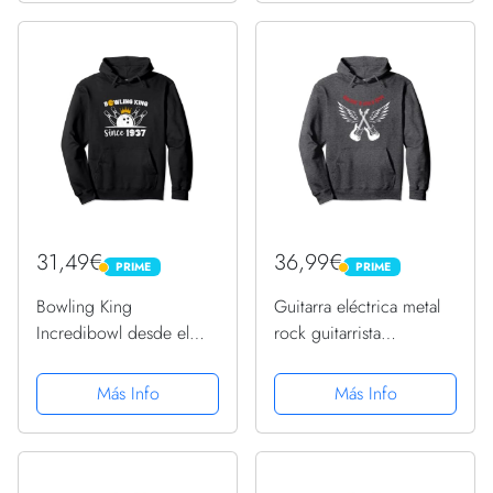
31,49€
36,99€
PRIME
PRIME
PRIME
PRIME
Bowling King
Guitarra eléctrica metal
Incredibowl desde el
rock guitarrista
cumpleaños 1944
cumpleaños 1944
Sudadera con Capucha
Sudadera con Capucha
Más Info
Más Info