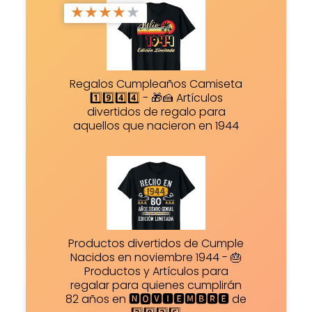
★
★
★
★
★
Regalos Cumpleaños Camiseta
1️⃣9️⃣4️⃣4️⃣ - 🎁🍰 Artículos
divertidos de regalo para
aquellos que nacieron en 1944
Productos divertidos de Cumple
Nacidos en noviembre 1944 - 🎂
Productos y Artículos para
regalar para quienes cumplirán
82 años en 🅽🅾🆅🅸🅴🅼🅱🆁🅴 de