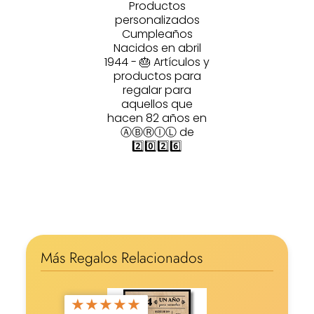
Productos
personalizados
Cumpleaños
Nacidos en abril
1944 - 🎂 Artículos y
productos para
regalar para
aquellos que
hacen 82 años en
ⒶⒷⓇⒾⓁ de
2️⃣0️⃣2️⃣6️⃣
Más Regalos Relacionados
★
★
★
★
★