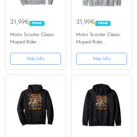
31,99€
31,99€
PRIME
PRIME
PRIME
PRIME
Motor Scooter Classic
Motor Scooter Classic
Moped Rider
Moped Rider
Cumpleaños 1944
Cumpleaños 1944
Sudadera con Capucha
Sudadera con Capucha
Más Info
Más Info