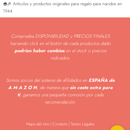
🧁🎉 Artículos y productos originales para regalo para nacidos en
1944
Comprueba DISPONIBILIDAD y PRECIOS FINALES
haciendo click en el botón de cada productos dado
podrían haber cambios
en el stock o precios
indicados
.
Somos socios del sistema de afilidados en
ESPAÑA de
A M A Z O N
, de manera que
sin coste extra para
ti
, ganamos una pequeña comisión por cada
recomendación.
Mapa del sitio
|
Contacto | Textos Legales