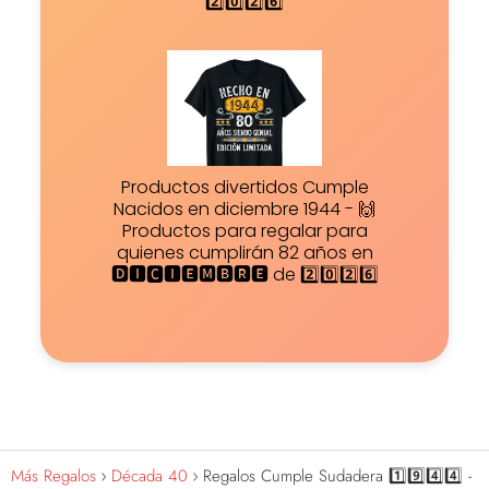
2️⃣0️⃣2️⃣6️⃣
Productos divertidos Cumple
Nacidos en diciembre 1944 - 🙌
Productos para regalar para
quienes cumplirán 82 años en
🅳🅸🅲🅸🅴🅼🅱🆁🅴 de 2️⃣0️⃣2️⃣6️⃣
Más Regalos
Década 40
Regalos Cumple Sudadera 1️⃣9️⃣4️⃣4️⃣ -