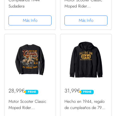
Sudadera
Moped Rider
Cumpleaños 1944
Sudadera
Más Info
Más Info
28,99€
31,99€
PRIME
PRIME
PRIME
PRIME
Motor Scooter Classic
Hecho en 1944, regalo
Moped Rider
de cumpleaños de 79
Cumpleaños 1944
años, regalo de