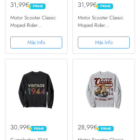
31,99€
31,99€
PRIME
PRIME
PRIME
PRIME
Motor Scooter Classic
Motor Scooter Classic
Moped Rider
Moped Rider
Cumpleaños 1944
Cumpleaños 1944
Sudadera con Capucha
Sudadera con Capucha
Más Info
Más Info
30,99€
28,99€
PRIME
PRIME
PRIME
PRIME
Cumpleaños 1944
Motor Scooter Classic