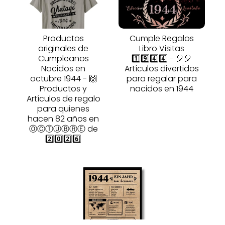
Productos
Cumple Regalos
originales de
Libro Visitas
Cumpleaños
1️⃣9️⃣4️⃣4️⃣ - 🎈🎈
Nacidos en
Artículos divertidos
octubre 1944 - 🙌
para regalar para
Productos y
nacidos en 1944
Artículos de regalo
para quienes
hacen 82 años en
ⓄⒸⓉⓊⒷⓇⒺ de
2️⃣0️⃣2️⃣6️⃣