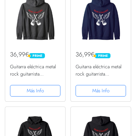
36,99€
36,99€
PRIME
PRIME
PRIME
PRIME
Guitarra eléctrica metal
Guitarra eléctrica metal
rock guitarrista
rock guitarrista
cumpleaños 1944
cumpleaños 1944
Sudadera con Capucha
Sudadera con Capucha
Más Info
Más Info