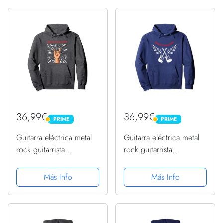
36,99€
36,99€
PRIME
PRIME
PRIME
PRIME
Guitarra eléctrica metal
Guitarra eléctrica metal
rock guitarrista
rock guitarrista
cumpleaños 1944
cumpleaños 1944
Sudadera con Capucha
Sudadera con Capucha
Más Info
Más Info