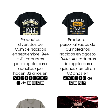
Productos
Productos
divertidos de
personalizados de
Cumple Nacidos
Cumpleaños
en septiembre 1944
Nacidos en agosto
- 🎉 Productos
1944 - 👑 Productos
para regalo para
de regalo para
aquellos que
quienes cumplirán
hacen 82 años en
82 años en
🆂🅴🅿🆃🅸🅴🅼🅱🆁
🅰🅶🅾🆂🆃🅾 de
🅴 de 2️⃣0️⃣2️⃣6️⃣
2️⃣0️⃣2️⃣6️⃣