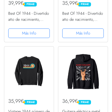
39,99€
35,99€
PRIME
PRIME
PRIME
PRIME
Best Of 1944 - Divertido
Best Of 1944 - Divertido
año de nacimiento,
año de nacimiento,
diseño vintage,
diseño vintage,
cumpleaños 1944
cumpleaños 1944
Más Info
Más Info
Sudadera con Capucha
Sudadera
35,99€
36,99€
PRIME
PRIME
PRIME
PRIME
Vintage 1944 número de
Guitarra eléctrica metal