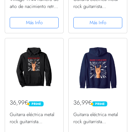
año de nacimiento retro
rock guitarrista
divertido cumpleaños
cumpleaños 1944
1944 Sudadera
Sudadera con Capucha
Más Info
Más Info
36,99€
36,99€
PRIME
PRIME
PRIME
PRIME
Guitarra eléctrica metal
Guitarra eléctrica metal
rock guitarrista
rock guitarrista
cumpleaños 1944
cumpleaños 1944