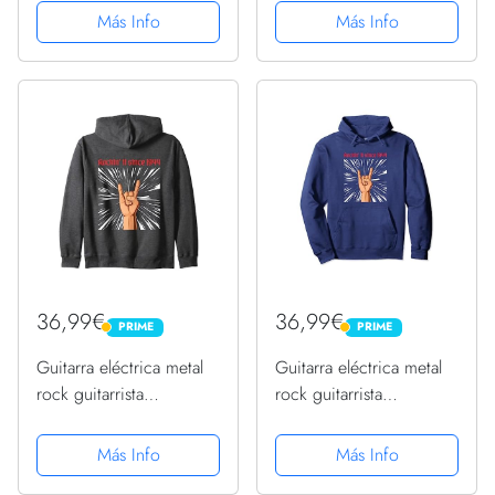
Sudadera con Capucha
Sudadera con Capucha
Más Info
Más Info
36,99€
36,99€
PRIME
PRIME
PRIME
PRIME
Guitarra eléctrica metal
Guitarra eléctrica metal
rock guitarrista
rock guitarrista
cumpleaños 1944
cumpleaños 1944
Sudadera con Capucha
Sudadera con Capucha
Más Info
Más Info