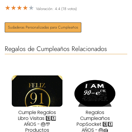
★
★
★
★
★
Valoración: 4.4 (18 votos)
Sudaderas Personalizadas para Cumpleaños
Regalos de Cumpleaños Relacionados
Cumple Regalos
Regalos
Libro Visitas 9️⃣1️⃣
Cumpleaños
AÑOS - 🎂🎊
PopSocket 9️⃣1️⃣
Productos
AÑOS - 🎂🍰