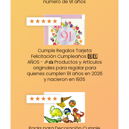
número de 91 años
★
★
★
★
★
Cumple Regalos Tarjeta
Felicitación Cumpleaños 9️⃣1️⃣
AÑOS - 🎉🍰 Productos y Artículos
originales para regalar para
quienes cumplen 91 años en 2026
y nacieron en 1935
★
★
★
★
★
Packs para Decoración Cumple