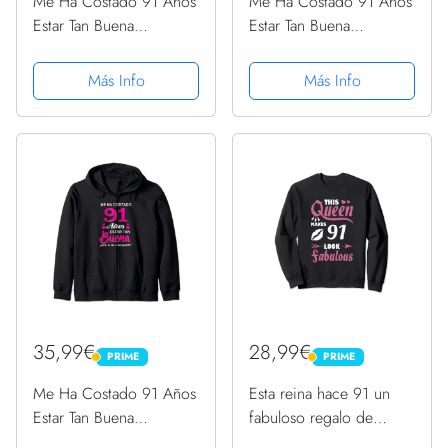
Me Ha Costado 91 Años
Me Ha Costado 91 Años
Estar Tan Buena
Estar Tan Buena
Cumpleaños 91
Cumpleaños 91
Sudadera con Capucha
Sudadera con Capucha
Más Info
Más Info
35,99€
28,99€
PRIME
PRIME
PRIME
PRIME
Me Ha Costado 91 Años
Esta reina hace 91 un
Estar Tan Buena
fabuloso regalo de
Cumpleaños 91
cumpleaños de 91