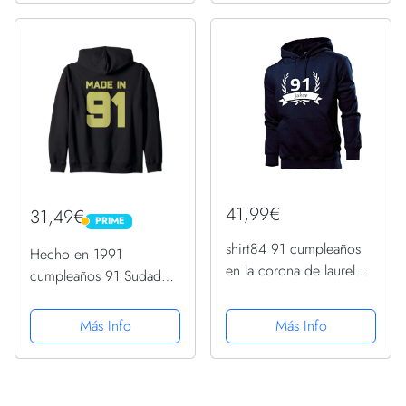
41,99€
31,49€
PRIME
PRIME
shirt84 91 cumpleaños
Hecho en 1991
en la corona de laurel
cumpleaños 91 Sudadera
sudadera con capucha
con Capucha
para hombre, azul
Más Info
Más Info
marino, S