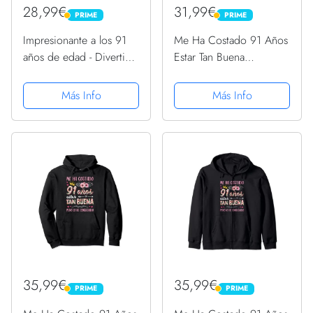
28,99€
31,99€
PRIME
PRIME
PRIME
PRIME
Impresionante a los 91
Me Ha Costado 91 Años
años de edad - Divertido
Estar Tan Buena
celebrante de
Cumpleaños 91
cumpleaños 91 Sudadera
Sudadera
Más Info
Más Info
35,99€
35,99€
PRIME
PRIME
PRIME
PRIME