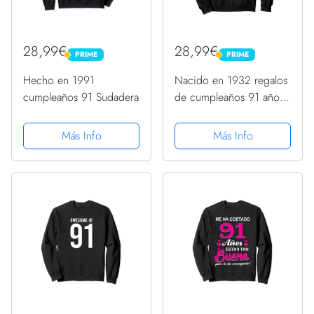
28,99€
28,99€
PRIME
PRIME
PRIME
PRIME
Hecho en 1991
Nacido en 1932 regalos
cumpleaños 91 Sudadera
de cumpleaños 91 años
1932 cumpleaños 91
Sudadera con Capucha
Más Info
Más Info