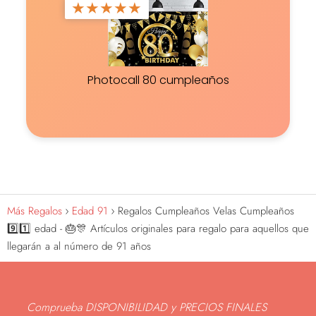
★
★
★
★
★
Photocall 80 cumpleaños
Más Regalos
Edad 91
Regalos Cumpleaños Velas Cumpleaños
9️⃣1️⃣ edad - 🎂🎊 Artículos originales para regalo para aquellos que
llegarán a al número de 91 años
Comprueba DISPONIBILIDAD y PRECIOS FINALES