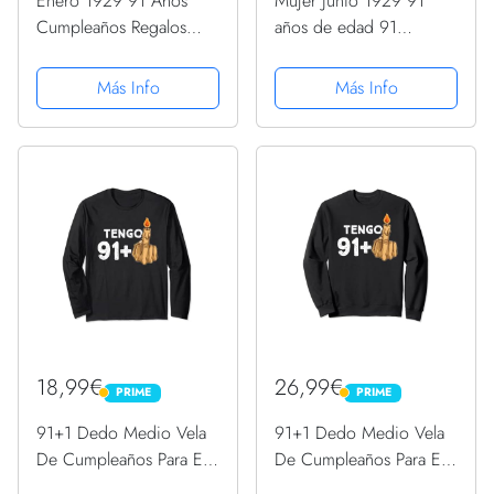
Enero 1929 91 Años
Mujer Junio 1929 91
Cumpleaños Regalos
años de edad 91
Cumpleaños Vela
cumpleaños fiesta regalo
Sudadera
vela Camiseta Cuello V
Más Info
Más Info
18,99€
26,99€
PRIME
PRIME
PRIME
PRIME
91+1 Dedo Medio Vela
91+1 Dedo Medio Vela
De Cumpleaños Para El
De Cumpleaños Para El
92º Cumpleaños Manga
92º Cumpleaños