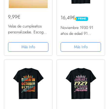
9,99€
16,49€
PRIME
PRIME
Velas de cumpleaños
Noviembre 1930 91
personalizadas. Escoge
años de edad 91
el nombre, edad y el
cumpleaños regalo vela
color de las velas.
gráfico Camiseta
Más Info
Más Info
Compra solidaria