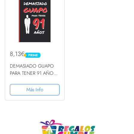
8,13€
PRIME
PRIME
DEMASIADO GUAPO
PARA TENER 91 AÑOS:
REGALO DE
CUMPLEAÑOS
Más Info
ORIGINAL Y DIVERTIDO
PARA HOMBRE | pareja,
padre, abuelo | Ideas
Aniversario, Día de San
... Diario...