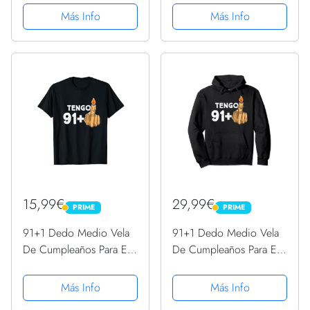
Larga
Sudadera
Más Info
Más Info
15,99€
29,99€
PRIME
PRIME
PRIME
PRIME
91+1 Dedo Medio Vela
91+1 Dedo Medio Vela
De Cumpleaños Para El
De Cumpleaños Para El
92º Cumpleaños
92º Cumpleaños
Camiseta
Sudadera con Capucha
Más Info
Más Info