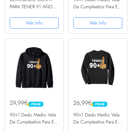
PARA TENER 91 AÑOS:
De Cumpleaños Para El
REGALO DE
91º Cumpleaños
CUMPLEAÑOS
Sudadera con Capucha
Más Info
Más Info
ORIGINAL Y DIVERTIDO
PARA MUJER | pareja,
abuela, bisabuela | Ideas
Aniversario, Día de San
......
29,99€
26,99€
PRIME
PRIME
PRIME
PRIME
90+1 Dedo Medio Vela
90+1 Dedo Medio Vela
De Cumpleaños Para El
De Cumpleaños Para El
91º Cumpleaños
91º Cumpleaños