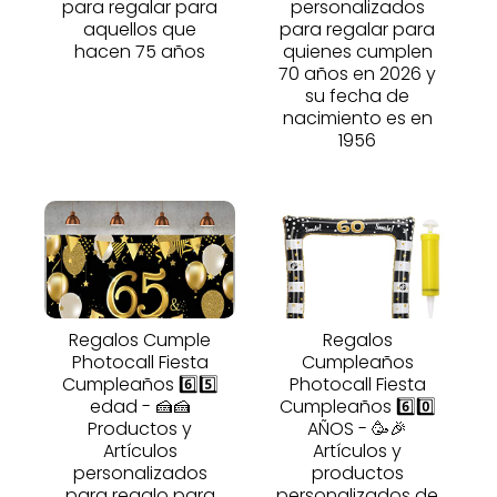
para regalar para
personalizados
aquellos que
para regalar para
hacen 75 años
quienes cumplen
70 años en 2026 y
su fecha de
nacimiento es en
1956
Regalos Cumple
Regalos
Photocall Fiesta
Cumpleaños
Cumpleaños 6️⃣5️⃣
Photocall Fiesta
edad - 🍰🍰
Cumpleaños 6️⃣0️⃣
Productos y
AÑOS - 🥳🎉
Artículos
Artículos y
personalizados
productos
para regalo para
personalizados de