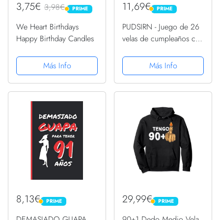
3,75€
11,69€
3,98€
PRIME
PRIME
PRIME
PRIME
We Heart Birthdays
PUDSIRN - Juego de 26
Happy Birthday Candles
velas de cumpleaños con
números, 10 piezas de
decoración para tartas
Más Info
Más Info
con purpurina, número
0-9, con 16 velas de
cumpleaños de
corazón,...
8,13€
29,99€
PRIME
PRIME
PRIME
PRIME
DEMASIADO GUAPA
90+1 Dedo Medio Vela