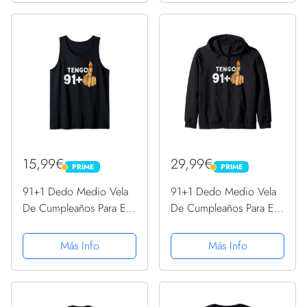
15,99€
29,99€
PRIME
PRIME
PRIME
PRIME
91+1 Dedo Medio Vela
91+1 Dedo Medio Vela
De Cumpleaños Para El
De Cumpleaños Para El
92º Cumpleaños
92º Cumpleaños
Camiseta sin Mangas
Sudadera con Capucha
Más Info
Más Info