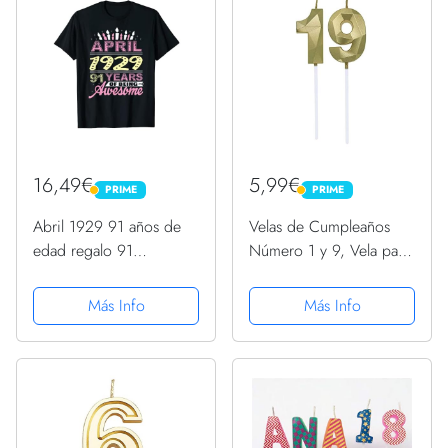
16,49€
5,99€
PRIME
PRIME
PRIME
PRIME
Abril 1929 91 años de
Velas de Cumpleaños
edad regalo 91
Número 1 y 9, Vela para
cumpleaños vela fiesta
19 Años Cumpleaños,
Camiseta
Decoracion Tartas
Más Info
Más Info
Cumpleaños Toppers de
Pastel Decorativo, para
Fiesta de Cumpleaños
y...