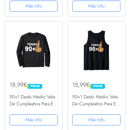
Sudadera con Capucha
Sudadera
Más Info
Más Info
18,99€
15,99€
PRIME
PRIME
PRIME
PRIME
90+1 Dedo Medio Vela
90+1 Dedo Medio Vela
De Cumpleaños Para El
De Cumpleaños Para El
91º Cumpleaños Manga
91º Cumpleaños
Larga
Camiseta sin Mangas
Más Info
Más Info