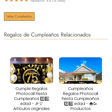
Valoración: 4.8 (18 votos)
Velas Cumpleaños
Regalos de Cumpleaños Relacionados
Cumple Regalos
Cumpleaños
Photocall Fiesta
Regalos Photocall
Cumpleaños 7️⃣5️⃣
Fiesta Cumpleaños
edad - 🎉🎈
7️⃣0️⃣ edad - 🧁🥳
Artículos originales
Productos