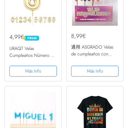
8,99€
4,99€
PRIME
PRIME
通用 ASGRADO Velas
URAQT Velas
de cumpleaños con
Cumpleaños Número 6,
Nombre y Numero
Velas de Pastel de
Colores,Regalo de
Cumpleaños, Velas
Más Info
Más Info
cumpleaños,
Doradas para
Personalizadas
Cumpleaños/Aniversario
de Bodas/Fiesta de
Graduación, Número 0-
9 para Elegir