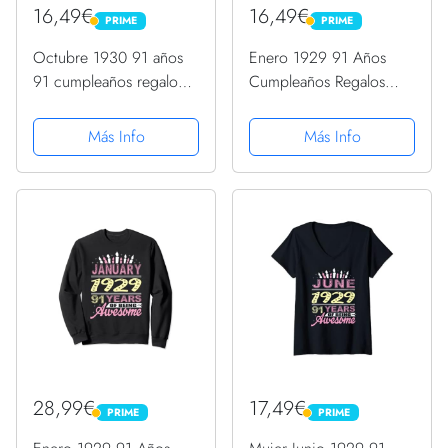
16,49€
16,49€
PRIME
PRIME
PRIME
PRIME
Octubre 1930 91 años
Enero 1929 91 Años
91 cumpleaños regalo
Cumpleaños Regalos
vela gráfico Camiseta
Cumpleaños Vela
Camiseta
Más Info
Más Info
28,99€
17,49€
PRIME
PRIME
PRIME
PRIME