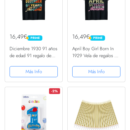
16,49€
16,49€
PRIME
PRIME
PRIME
PRIME
Diciembre 1930 91 años
April Boy Girl Born In
de edad 91 regalo de
1929 Vela de regalos de
cumpleaños gráfico de
fiesta de cumpleaños 91
vela Camiseta
Camiseta
Más Info
Más Info
-2%