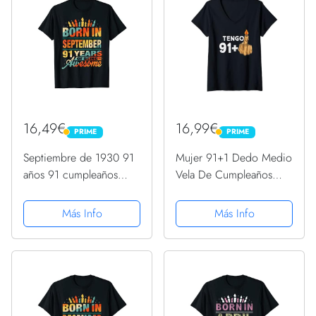
16,49€
16,99€
PRIME
PRIME
PRIME
PRIME
Septiembre de 1930 91
Mujer 91+1 Dedo Medio
años 91 cumpleaños
Vela De Cumpleaños
regalo vela gráfica
Para El 92º Cumpleaños
Camiseta
Camiseta Cuello V
Más Info
Más Info