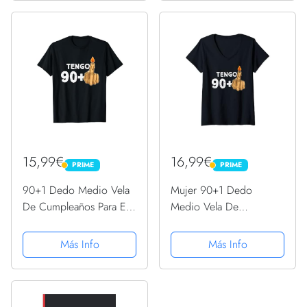
15,99€
16,99€
PRIME
PRIME
PRIME
PRIME
90+1 Dedo Medio Vela
Mujer 90+1 Dedo
De Cumpleaños Para El
Medio Vela De
91º Cumpleaños
Cumpleaños Para El 91º
Camiseta
Cumpleaños Camiseta
Más Info
Más Info
Cuello V