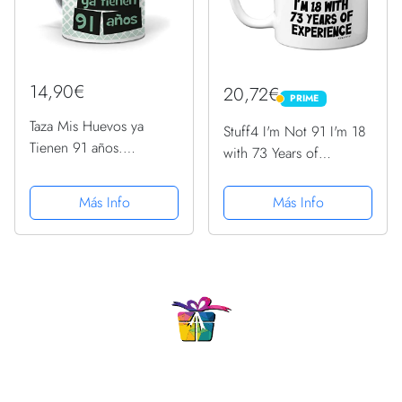
14,90€
20,72€
PRIME
PRIME
Taza Mis Huevos ya
Stuff4 I'm Not 91 I'm 18
Tienen 91 años.
with 73 Years of
Cerámica AAA - 350 ml.
Experience, tazas
cerámica 11 oz, aptas
Más Info
Más Info
lavavajillas, regalos
broma mujeres hombres,
regalos cumpleaños 91
mujeres,...