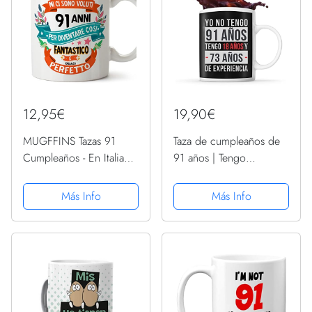
12,95€
19,90€
MUGFFINS Tazas 91
Taza de cumpleaños de
Cumpleaños - En Italiano
91 años | Tengo
- Mi ci sono voluti 91
experiencia | Divertida y
anni per diventare cosi
original idea de regalo
Más Info
Más Info
fantastico - 11 oz -
para celebrar un
Regalo original y
cumpleaños
divertido