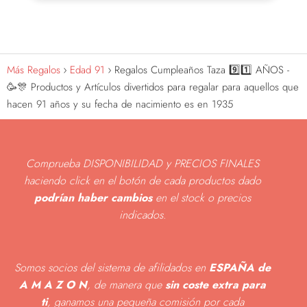
Más Regalos
Edad 91
Regalos Cumpleaños Taza 9️⃣1️⃣ AÑOS -
🥳🎊 Productos y Artículos divertidos para regalar para aquellos que
hacen 91 años y su fecha de nacimiento es en 1935
Comprueba DISPONIBILIDAD y PRECIOS FINALES
haciendo click en el botón de cada productos dado
podrían haber cambios
en el stock o precios
indicados
.
Somos socios del sistema de afilidados en
ESPAÑA de
A M A Z O N
, de manera que
sin coste extra para
ti
, ganamos una pequeña comisión por cada