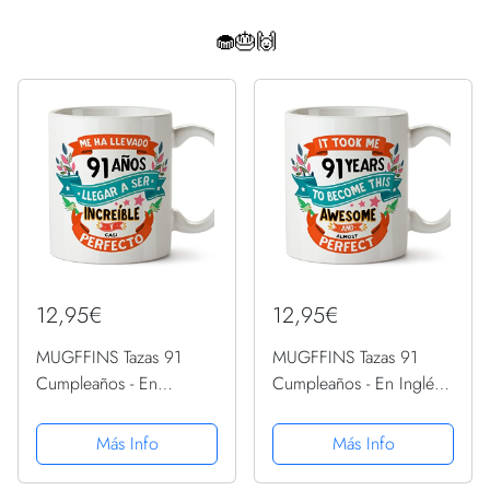
🧁🎂🙌
12,95€
12,95€
MUGFFINS Tazas 91
MUGFFINS Tazas 91
Cumpleaños - En
Cumpleaños - En Inglés -
Español - Me ha llevado
It took me 91 years to
91 años llegar a ser
become perfect - 11 oz -
Más Info
Más Info
increíble - 11 oz - Regalo
Regalo original y
original y divertido
divertido