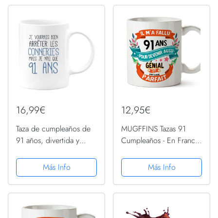
16,99€
12,95€
Taza de cumpleaños de
MUGFFINS Tazas 91
91 años, divertida y
Cumpleaños - En Francés
divertida, cerámica,
- Il m'a fallu 91 ans pour
color blanco
devenir aussi geniale - 11
Más Info
Más Info
oz - Regalo original y
divertido