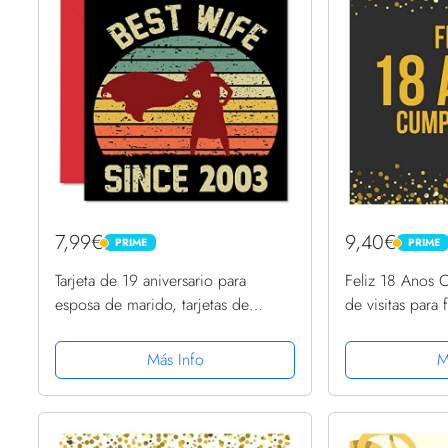
7,99€
9,40€
PRIME
PRIME
PRIME
PRIME
Tarjeta de 19 aniversario para
Feliz 18 Anos 
esposa de marido, tarjetas de
de visitas para 
felicitación de 19 aniversario de
originales para
boda para pareja, tarjetas de
registro para fe
Más Info
M
felicitación de 145 mmx145 mm...
de los invitado