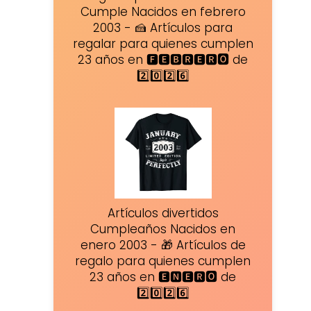
Cumple Nacidos en febrero
2003 - 🍰 Artículos para
regalar para quienes cumplen
23 años en 🅵🅴🅱🆁🅴🆁🅾 de
2️⃣0️⃣2️⃣6️⃣
Artículos divertidos
Cumpleaños Nacidos en
enero 2003 - 🎁 Artículos de
regalo para quienes cumplen
23 años en 🅴🅽🅴🆁🅾 de
2️⃣0️⃣2️⃣6️⃣