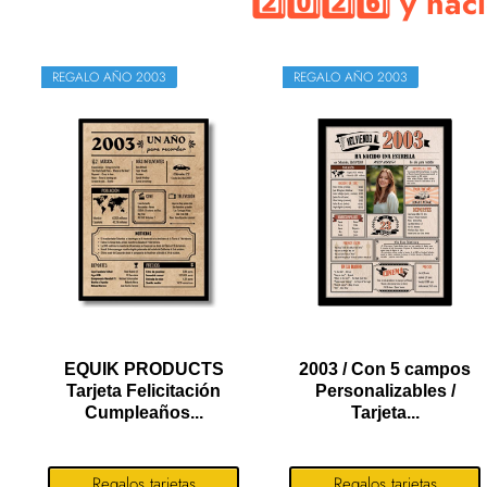
2️⃣0️⃣2️⃣6️⃣ y nac
REGALO AÑO 2003
REGALO AÑO 2003
EQUIK PRODUCTS
2003 / Con 5 campos
Tarjeta Felicitación
Personalizables /
Cumpleaños...
Tarjeta...
Regalos tarjetas
Regalos tarjetas