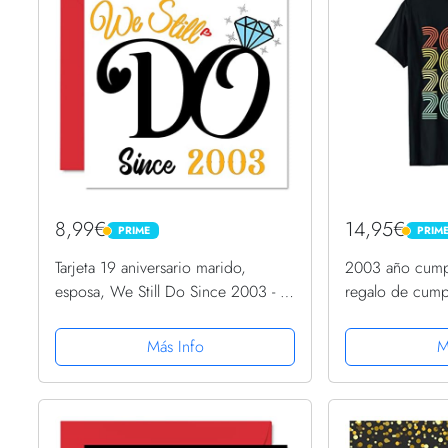
8,99€
14,95€
PRIME
PRIM
PRIME
PRIME
Tarjeta 19 aniversario marido,
2003 año cump
esposa, We Still Do Since 2003 - I
regalo de cump
Love You Gifts Tarjetas felicitación
19 aniversario boda pareja, tarjetas
Más Info
M
felicitación 145...