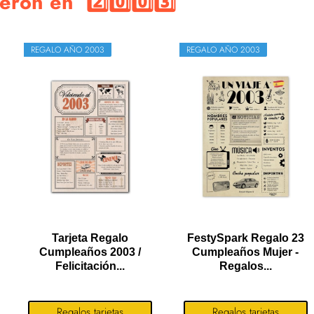
ieron en 2️⃣0️⃣0️⃣3️⃣
REGALO AÑO 2003
REGALO AÑO 2003
Tarjeta Regalo
FestySpark Regalo 23
Cumpleaños 2003 /
Cumpleaños Mujer -
Felicitación...
Regalos...
Regalos tarjetas
Regalos tarjetas