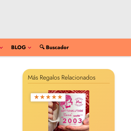
BLOG
🔍 Buscador
Más Regalos Relacionados
★
★
★
★
★