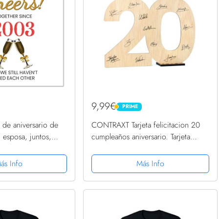
9,99€
PRIME
PRIME
a de aniversario de
CONTRAXT Tarjeta felicitacion 20
 esposa, juntos,
cumpleaños aniversario. Tarjeta
jetas de felicitación
felicitacion Regalo cumpleaños
45 mm para 19
aniversario original Postal feliz
ás Info
Más Info
cumpleaños chicas y chicos...