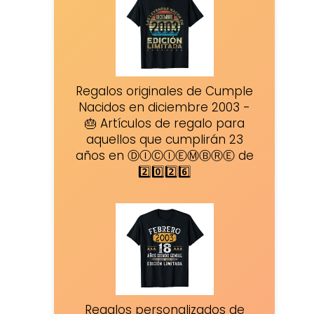
Regalos originales de Cumple
Nacidos en diciembre 2003 -
🎂 Artículos de regalo para
aquellos que cumplirán 23
años en ⒹⒾⒸⒾⒺⓂⒷⓇⒺ de
2️⃣0️⃣2️⃣6️⃣
Regalos personalizados de