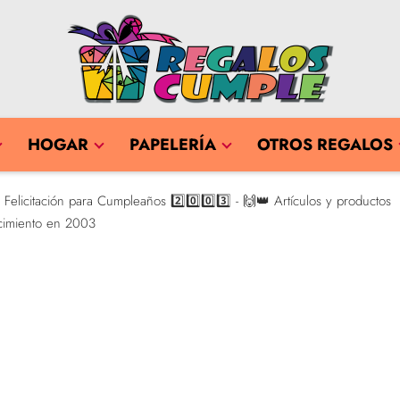
HOGAR
PAPELERÍA
OTROS REGALOS
Felicitación para Cumpleaños 2️⃣0️⃣0️⃣3️⃣ - 🙌👑 Artículos y productos
acimiento en 2003