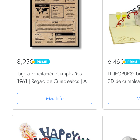
8,95€
6,46€
PRIME
PRIME
PRIME
PRIME
Tarjeta Felicitación Cumpleaños
LINPOPUP® Tarj
1961 | Regalo de Cumpleaños | Año
3D de cumplea
de Nacimiento 1961 | Póster
champán, N13
Cumpleaños Vintage | 62
Más Info
M
cumpleaños hombre | 62
cumpleaños mujer...