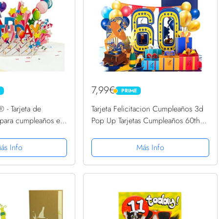
7,99€
PRIME
PRIME
 - Tarjeta de
Tarjeta Felicitacion Cumpleaños 3d
D para cumpleaños en
Pop Up Tarjetas Cumpleaños 60th
o "Happy Birthday"
Birthday Card para Hombres y
legría, formato 13 x
Mujeres Familias Amantes Amigos y
ás Info
Más Info
Niños (A 60)