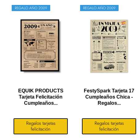
REGALO AÑO 2009
REGALO AÑO 2009
EQUIK PRODUCTS
FestySpark Tarjeta 17
Tarjeta Felicitación
Cumpleaños Chica -
Cumpleaños...
Regalos...
Regalos tarjetas
Regalos tarjetas
felicitación
felicitación