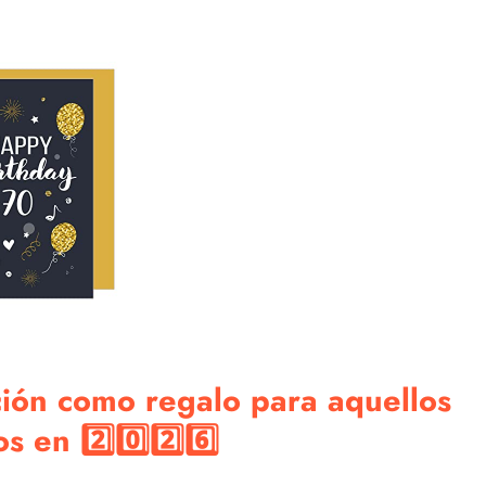
ación como regalo para aquellos
 en 2️⃣0️⃣2️⃣6️⃣