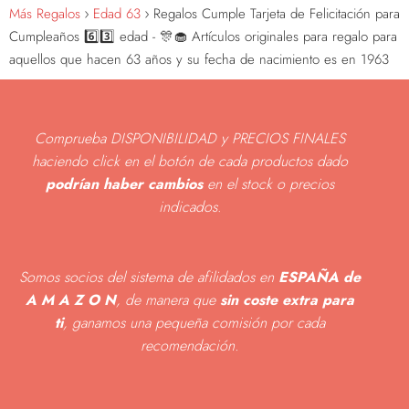
Más Regalos
Edad 63
Regalos Cumple Tarjeta de Felicitación para
Cumpleaños 6️⃣3️⃣ edad - 🎊🧁 Artículos originales para regalo para
aquellos que hacen 63 años y su fecha de nacimiento es en 1963
Comprueba DISPONIBILIDAD y PRECIOS FINALES
haciendo click en el botón de cada productos dado
podrían haber cambios
en el stock o precios
indicados
.
Somos socios del sistema de afilidados en
ESPAÑA de
A M A Z O N
, de manera que
sin coste extra para
ti
, ganamos una pequeña comisión por cada
recomendación.