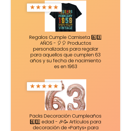
★
★
★
★
★
Regalos Cumple Camiseta 6️⃣3️⃣
AÑOS - 🎈🎈 Productos
personalizados para regalar
para aquellos que cumplen 63
años y su fecha de nacimiento
es en 1963
★
★
★
★
★
Packs Decoración Cumpleaños
6️⃣3️⃣ edad - 🎉🥳 Artículos para
decoración de «Partys» para