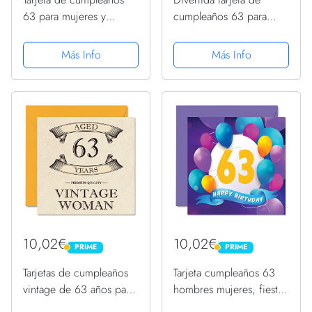
63 para mujeres y
cumpleaños 63 para
hombres, elegante,
hombres y mujeres, no
tarjetas de feliz
recordarán, 145 mmx145
Más Info
Más Info
cumpleaños para mujer
mm, sesenta y tres
de 63 años, abuela,
tarjetas de felicitación de
niñera, 145x145 mm,
63 años de cumpleaños
sesenta y tres...
10,02€
10,02€
PRIME
PRIME
PRIME
PRIME
Tarjetas de cumpleaños
Tarjeta cumpleaños 63
vintage de 63 años para
hombres mujeres, fiesta
mujer, 63 años, divertida
en globo, tarjetas feliz