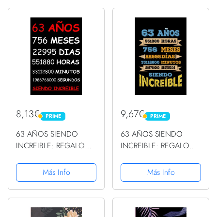
mamá, abuelo, niñera,
ORIGINAL Y DIVERTIDO
tarjetas de felicitación...
, CUADERNO DE
APUNTES O AGENDA,
DIARIO, LEBRETA DE
NOTAS ....
8,13€
9,67€
PRIME
PRIME
PRIME
PRIME
63 AÑOS SIENDO
63 AÑOS SIENDO
INCREIBLE: REGALO
INCREIBLE: REGALO
HOMBRE O MUJER 63
PARA CHICO Y CHICA
AÑOS DE
63 AÑOS DE
Más Info
Más Info
CUMPLEAÑOS
CUMPLEAÑOS
ORIGINAL Y DIVERTIDO
ORIGINAL Y
, CUADERNO DE
DIVERTIDO, DIARIO,
APUNTES O AGENDA,
CUADERNO DE