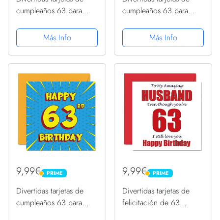
cumpleaños 63 para
cumpleaños 63 para
mujer, globos de
hombres, globos de
cumpleaños, tarjeta de
cumpleaños, tarjeta de
Más Info
Más Info
feliz cumpleaños para
feliz cumpleaños para
papá, mamá, abuelo,
papá, tía, tío, niñera,
niñera, tarjetas de
tarjetas de felicitación
felicitación...
de...
9,99€
9,99€
PRIME
PRIME
PRIME
PRIME
Divertidas tarjetas de
Divertidas tarjetas de
cumpleaños 63 para
felicitación de 63
hombres y mujeres, libro
cumpleaños para marido,