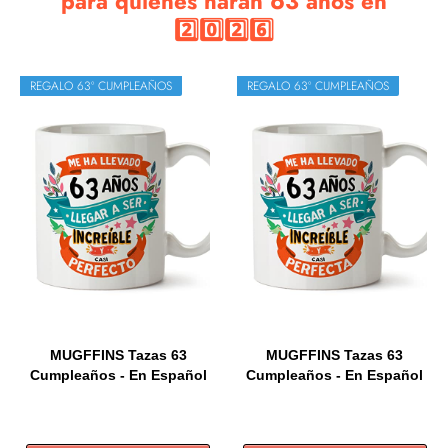
para quienes harán 63 años en
2️⃣0️⃣2️⃣6️⃣
REGALO 63º CUMPLEAÑOS
REGALO 63º CUMPLEAÑOS
MUGFFINS Tazas 63
MUGFFINS Tazas 63
Cumpleaños - En Español
Cumpleaños - En Español
- Me...
- Me...