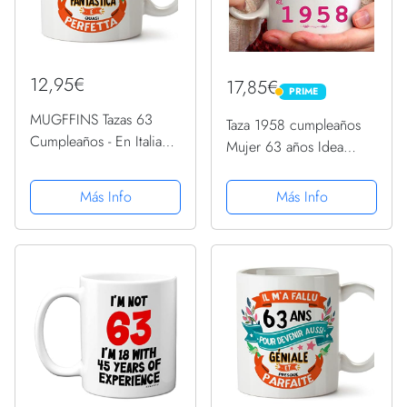
12,95€
17,85€
PRIME
PRIME
MUGFFINS Tazas 63
Taza 1958 cumpleaños
Cumpleaños - En Italiano
Mujer 63 años Idea
- Mi ci sono voluti 63
regalo Nunca subestimar
anni per diventare cosi
una mujer nacida en
Más Info
Más Info
fantastico - 11 oz -
1958
Regalo original y
divertido