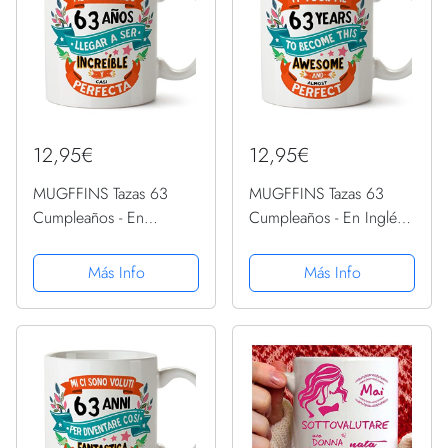
12,95€
12,95€
MUGFFINS Tazas 63
MUGFFINS Tazas 63
Cumpleaños - En
Cumpleaños - En Inglés -
Español - Me ha llevado
It took me 63 years to
63 años llegar a ser
become perfect - 11 oz -
Más Info
Más Info
increíble - 11 oz - Regalo
Regalo original y
original y divertido
divertido