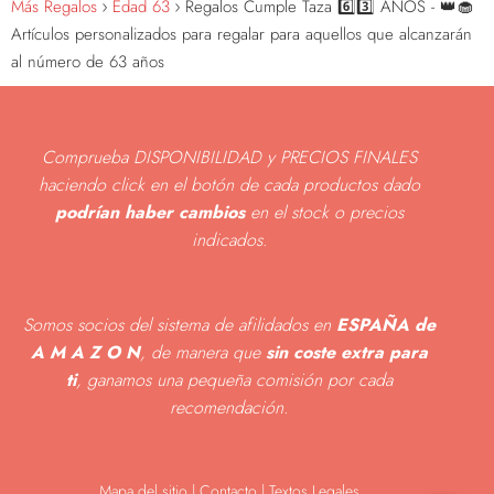
Más Regalos
Edad 63
Regalos Cumple Taza 6️⃣3️⃣ AÑOS - 👑🧁
Artículos personalizados para regalar para aquellos que alcanzarán
al número de 63 años
Comprueba DISPONIBILIDAD y PRECIOS FINALES
haciendo click en el botón de cada productos dado
podrían haber cambios
en el stock o precios
indicados
.
Somos socios del sistema de afilidados en
ESPAÑA de
A M A Z O N
, de manera que
sin coste extra para
ti
, ganamos una pequeña comisión por cada
recomendación.
Mapa del sitio
|
Contacto | Textos Legales