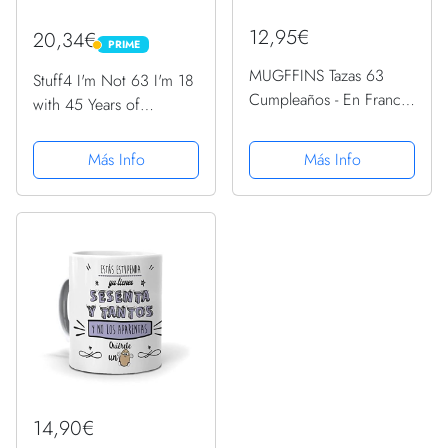
12,95€
20,34€
PRIME
PRIME
MUGFFINS Tazas 63
Stuff4 I'm Not 63 I'm 18
Cumpleaños - En Francés
with 45 Years of
- Il m'a fallu 63 ans pour
Experience, tazas
devenir aussi geniale - 11
cerámica 11 onzas,
Más Info
Más Info
oz - Regalo original y
regalo broma mujeres
divertido
hombres, regalos
cumpleaños 63 mujeres,
regalos...
14,90€