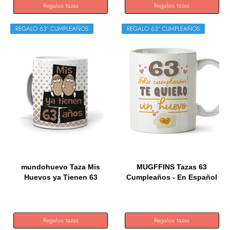
Regalos tazas
Regalos tazas
REGALO 63º CUMPLEAÑOS
REGALO 63º CUMPLEAÑOS
mundohuevo Taza Mis
MUGFFINS Tazas 63
Huevos ya Tienen 63
Cumpleaños - En Español
años....
- Te...
Regalos tazas
Regalos tazas