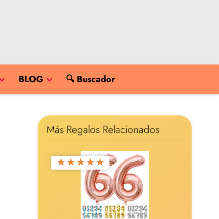
BLOG
🔍 Buscador
Más Regalos Relacionados
★
★
★
★
★