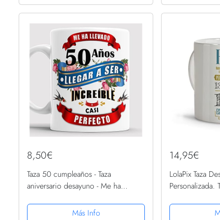
8,50€
14,95€
Taza 50 cumpleaños - Taza
LolaPix Taza D
aniversario desayuno - Me ha
Personalizada. 
llevado 50 años llegar a ser
Tazas Desayuno 
increíble y casi perfecto (50 años)
diseños. CUM
Más Info
M