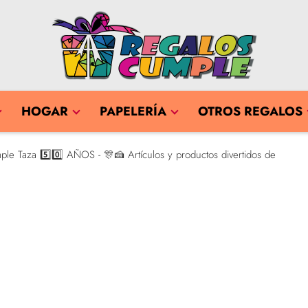
HOGAR
PAPELERÍA
OTROS REGALOS
le Taza 5️⃣0️⃣ AÑOS - 🎊🍰 Artículos y productos divertidos de