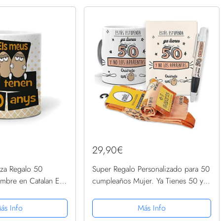
29,90€
za Regalo 50
Super Regalo Personalizado para 50
mbre en Catalan ELS
cumpleaños Mujer. Ya Tienes 50 y
nen 50 anys.
no los aparentas. Taza, libreta, boli y
- 350 ml.
Trio de Calcetines
ás Info
Más Info