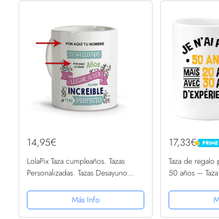
14,95€
17,33€
PRIME
PRIME
LolaPix Taza cumpleaños. Tazas
Taza de regalo
Personalizadas. Tazas Desayuno
50 años – Taza
Originales. Varios diseños.
mujer humor ori
CUMPLEAÑOS INCREIBLE
cumpleaños ho
Más Info
M
original