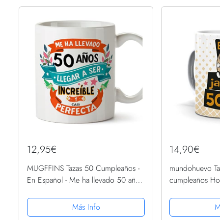
12,95€
14,90€
MUGFFINS Tazas 50 Cumpleaños -
mundohuevo Ta
En Español - Me ha llevado 50 años
cumpleaños Ho
llegar a ser increíble - 11 oz - Regalo
meus Ous ja te
original y divertido
Ceramica AAA 
Más Info
M