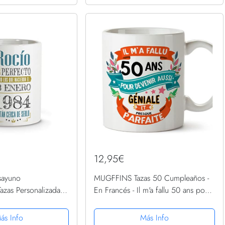
12,95€
esayuno
MUGFFINS Tazas 50 Cumpleaños -
Tazas Personalizadas.
En Francés - Il m'a fallu 50 ans pour
Originales. Varios
devenir aussi geniale - 11 oz -
PLEAÑOS
Regalo original y divertido
ás Info
Más Info