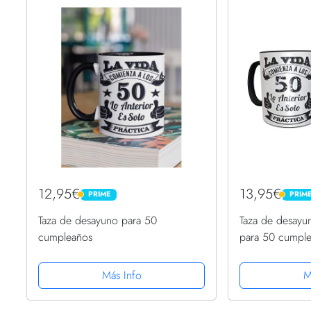
12,95€
13,95€
PRIME
PRIM
PRIME
PRIME
Taza de desayuno para 50
Taza de desayun
cumpleaños
para 50 cumple
hombres 50 año
cumpleaños muj
Más Info
M