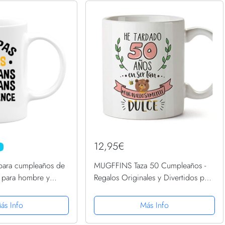
12,95€
 para cumpleaños de
MUGFFINS Taza 50 Cumpleaños -
 para hombre y
Regalos Originales y Divertidos para
ginal – Taza regalo
Aniversarios y Cumpleañeros
mbre mujer humor
ás Info
Más Info