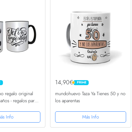
14,90€
E
PRIME
PRIME
o regalo original
mundohuevo Taza Ya Tienes 50 y no
años - regalos para
los aparentas
s - regalos 50
er (Español)
ás Info
Más Info