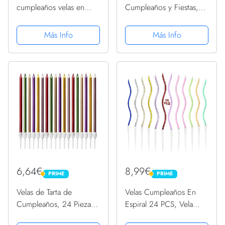
cumpleaños velas en
Cumpleaños y Fiestas,
espiral para tarta de
Multicolor, 0.5 x 6 cm
cumpleaños velas largas
(32500)
Más Info
Más Info
para cupcakes para
decoración de fiesta de
bodas de cumpleaños
(Plata)
6,64€
8,99€
PRIME
PRIME
PRIME
PRIME
Velas de Tarta de
Velas Cumpleaños En
Cumpleaños, 24 Piezas
Espiral 24 PCS, Vela
Velas de Tarta Metálicas
Cumpleaños De Pastel