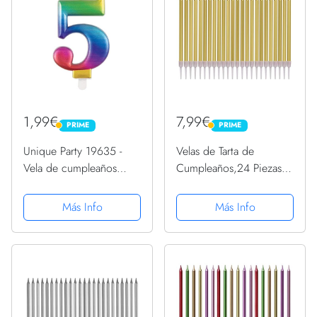
1,99€
7,99€
PRIME
PRIME
PRIME
PRIME
Unique Party 19635 -
Velas de Tarta de
Vela de cumpleaños
Cumpleaños,24 Piezas
(número 5), diseño de
Velas Cumpleaños,Largas
arcoíris metálico
Velas de Cumpleaños
Más Info
Más Info
con Soportes para
Cupcakes para
Decoración de
Cumpleaños y Bodas-
Oro