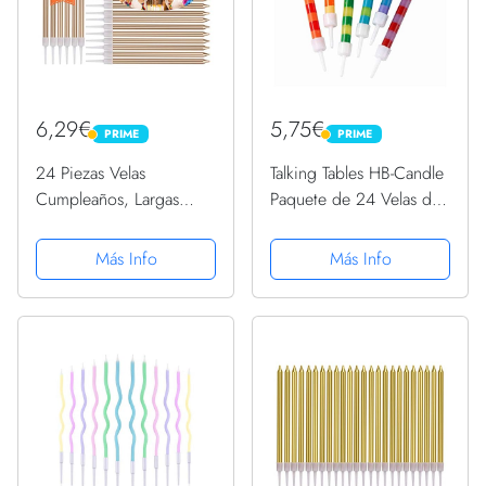
6,29€
5,75€
PRIME
PRIME
PRIME
PRIME
24 Piezas Velas
Talking Tables HB-Candle
Cumpleaños, Largas
Paquete de 24 Velas de
Velas de Cumpleaños
cumpleaños de Rayas
con Soportes, Velas
Multicolores con
Más Info
Más Info
Metálicas Altas para
Soportes | Adorno Arco
Cupcakes para Bodas de
Iris, Decoraciones para
Cumpleaños Baby
Fiestas Infantiles,...
Shower Party Cake...