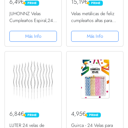
6,49€
15,19€
PRIME
PRIME
PRIME
PRIME
JUHONNZ Velas
Velas metálicas de feliz
Cumpleaños Espiral,24
cumpleaños altas para
Pcs Vela para Decorar
tartas de cumpleaños,
Pastel de Fiesta di
portavelas largos y
Más Info
Más Info
Cumpleaños y
delgados para
Bodas,Vela Decorativas
decoración de bodas y
para Decoración un
fiestas (24 piezas rosa
Tarta,Champán
metálico)
6,84€
4,95€
PRIME
PRIME
PRIME
PRIME
LUTER 24 velas de
Guirca - 24 Velas para