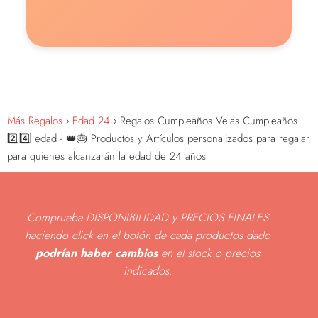
Más Regalos
Edad 24
Regalos Cumpleaños Velas Cumpleaños
2️⃣4️⃣ edad - 👑🎂 Productos y Artículos personalizados para regalar
para quienes alcanzarán la edad de 24 años
Comprueba DISPONIBILIDAD y PRECIOS FINALES
haciendo click en el botón de cada productos dado
podrían haber cambios
en el stock o precios
indicados
.