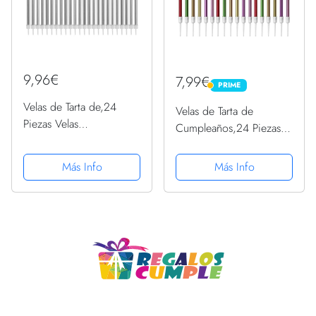
9,96€
7,99€
PRIME
PRIME
Velas de Tarta de,24
Velas de Tarta de
Piezas Velas
Cumpleaños,24 Piezas
Cumpleaños,Largas Velas
Velas Cumpleaños,Largas
de Cumpleaños con
Velas de Cumpleaños
Más Info
Más Info
Soportes,Velas Metálicas
con Soportes para
para Cupcakes para
Cupcakes para
Decoración de
Decoración de
Cumpleaños y Bodas-
Cumpleaños y Bodas-
Plata
Colorido