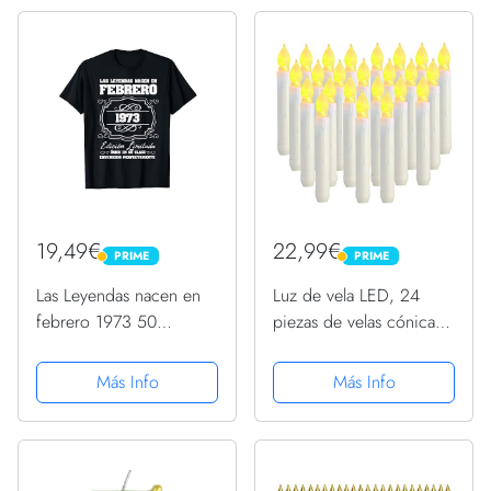
Banquete de Boda de
Cumpleaños (24...
19,49€
22,99€
PRIME
PRIME
PRIME
PRIME
Las Leyendas nacen en
Luz de vela LED, 24
febrero 1973 50
piezas de velas cónicas
cumpleaños Camiseta
LED sin llama que
funcionan con pilas para
Más Info
Más Info
bodas, cumpleaños,
iglesias, decoraciones
para fiestas