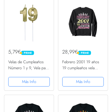
Celebración, Dorado
de Cumpleaños Boda
Aniversario...
5,79€
28,99€
PRIME
PRIME
PRIME
PRIME
Velas de Cumpleaños
Febrero 2001 19 años
Número 1 y 9, Vela para
19 cumpleaños vela
19 Años Cumpleaños,
adolescentes niñas
Decoracion Tartas
regalos Sudadera
Más Info
Más Info
Cumpleaños Toppers de
Pastel Decorativo, para
Fiesta de Cumpleaños
y...