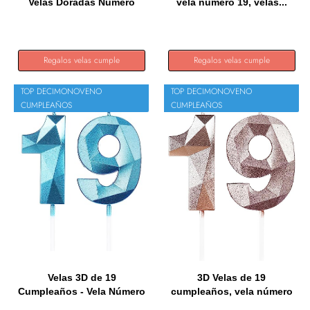
Velas Doradas Número
vela número 19, velas...
19...
Regalos velas cumple
Regalos velas cumple
TOP DECIMONOVENO
TOP DECIMONOVENO
CUMPLEAÑOS
CUMPLEAÑOS
Velas 3D de 19
3D Velas de 19
Cumpleaños - Vela Número
cumpleaños, vela número
19 Azul...
19,velas...