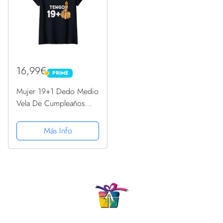
16,99€
PRIME
PRIME
Mujer 19+1 Dedo Medio
Vela De Cumpleaños
Para El 20º Cumpleaños
Camiseta Cuello V
Más Info