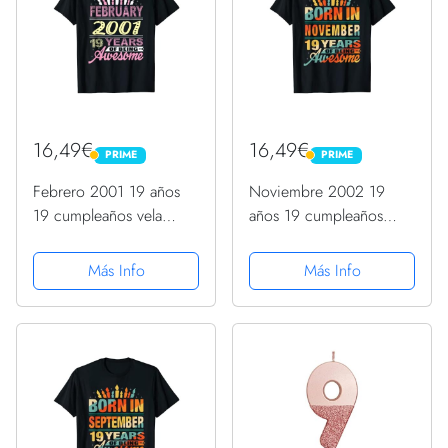
16,49€
16,49€
PRIME
PRIME
PRIME
PRIME
Febrero 2001 19 años
Noviembre 2002 19
19 cumpleaños vela
años 19 cumpleaños
adolescentes niñas
regalo vela gráfico
regalos Camiseta
Camiseta
Más Info
Más Info