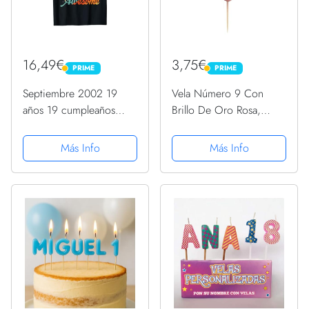
16,49€
3,75€
PRIME
PRIME
PRIME
PRIME
Septiembre 2002 19
Vela Número 9 Con
años 19 cumpleaños
Brillo De Oro Rosa,
regalo vela gráfico
Bonita, brillante,Para
Camiseta
niños, adultos, noveno,
Más Info
Más Info
90 cumpleaños,
aniversario, hito