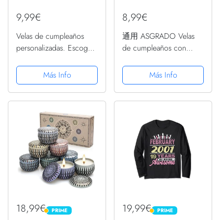
9,99€
8,99€
Velas de cumpleaños
通用 ASGRADO Velas
personalizadas. Escoge
de cumpleaños con
el nombre, edad y el
Nombre y Numero
color de las velas.
Colores,Regalo de
Más Info
Más Info
Compra solidaria
cumpleaños,
Personalizadas
18,99€
19,99€
PRIME
PRIME
PRIME
PRIME