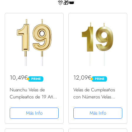
🎊🎁👑
10,49€
12,09€
PRIME
PRIME
PRIME
PRIME
Nuanchu Velas de
Velas de Cumpleaños
Cumpleaños de 19 Años
con Números Velas
Velas de Números Velas
Cumpleaños Decoracion
de Tarta de Cumpleaños
Tartas Cumpleaños
Más Info
Más Info
Adornos Toppers para
Toppers de Pastel
Boda Aniversario
Decorativo,para Fiesta