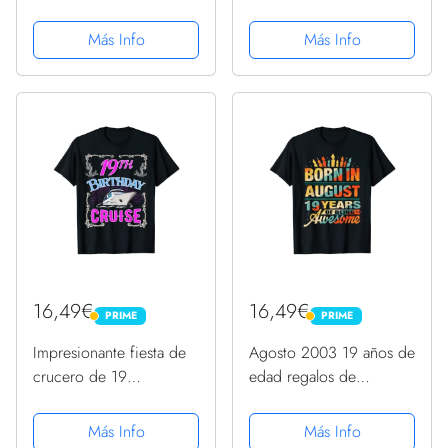
regalo Camiseta
adolescentes niñas
regalos Camiseta Cuello
Más Info
Más Info
V
16,49€
16,49€
PRIME
PRIME
PRIME
PRIME
Impresionante fiesta de
Agosto 2003 19 años de
crucero de 19
edad regalos de
cumpleaños para
cumpleaños 19 vela
amantes de la vela
gráfica Camiseta
Más Info
Más Info