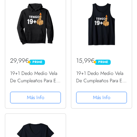
29,99€
15,99€
PRIME
PRIME
PRIME
PRIME
19+1 Dedo Medio Vela
19+1 Dedo Medio Vela
De Cumpleaños Para El
De Cumpleaños Para El
20º Cumpleaños
20º Cumpleaños
Sudadera con Capucha
Camiseta sin Mangas
Más Info
Más Info