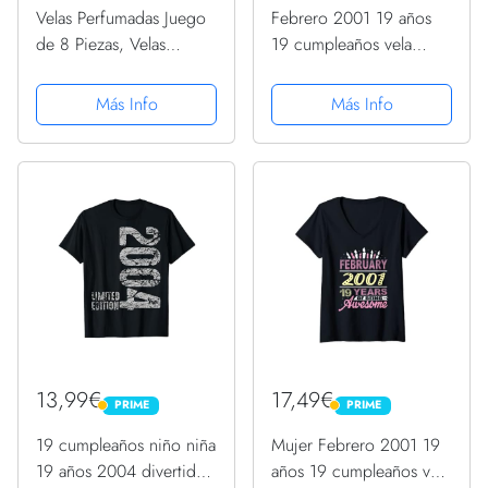
Velas Perfumadas Juego
Febrero 2001 19 años
de 8 Piezas, Velas
19 cumpleaños vela
Aromaticas 8x2.5OZ,
adolescentes niñas
Regalo de Velas de
regalos Manga Larga
Más Info
Más Info
Aromaterapia Cera de
Soja(15-20 Hora),
Navidad Boda Baño
Yoga Cumpleaños...
13,99€
17,49€
PRIME
PRIME
PRIME
PRIME
19 cumpleaños niño niña
Mujer Febrero 2001 19
19 años 2004 divertido
años 19 cumpleaños vela