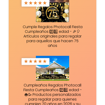
★
★
★
★
★
Cumple Regalos Photocall Fiesta
Cumpleaños 7️⃣5️⃣ edad - 🎉🎈
Artículos originales para regalar
para aquellos que hacen 75
años
★
★
★
★
★
Cumpleaños Regalos Photocall
Fiesta Cumpleaños 7️⃣0️⃣ edad -
🧁🥳 Productos personalizados
para regalar para quienes
cumplen 70 años en 2026 y su