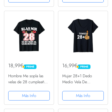
18,99€
16,99€
PRIME
PRIME
PRIME
PRIME
Hombre Me sopla las
Mujer 28+1 Dedo
velas de 28 cumpleaños
Medio Vela De
hombre divertido
Cumpleaños Para El 29º
divertido Camiseta
Cumpleaños Camiseta
Más Info
Más Info
Cuello V