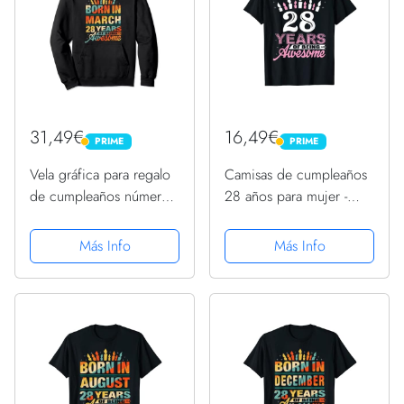
31,49€
16,49€
PRIME
PRIME
PRIME
PRIME
Vela gráfica para regalo
Camisas de cumpleaños
de cumpleaños número
28 años para mujer -
28 de marzo de 1994
Vela de regalo Camiseta
Sudadera con Capucha
Más Info
Más Info