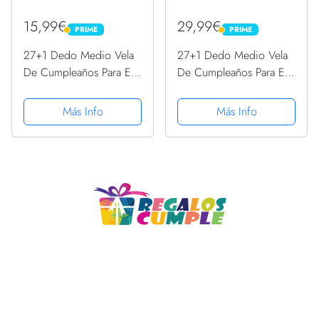
15,99€
29,99€
PRIME
PRIME
PRIME
PRIME
27+1 Dedo Medio Vela
27+1 Dedo Medio Vela
De Cumpleaños Para El
De Cumpleaños Para El
28º Cumpleaños
28º Cumpleaños
Camiseta sin Mangas
Sudadera con Capucha
Más Info
Más Info