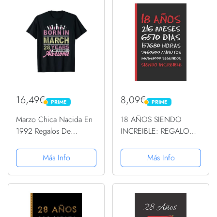
16,49€
8,09€
PRIME
PRIME
PRIME
PRIME
Marzo Chica Nacida En
18 AÑOS SIENDO
1992 Regalos De
INCREIBLE: REGALO
Cumpleaños 28 Para
DE CUMPLEAÑOS
Niñas Vela Camiseta
ORIGINAL Y
Más Info
Más Info
DIVERTIDO. DIARIO,
CUADERNO DE
NOTAS, APUNTES O
AGENDA.