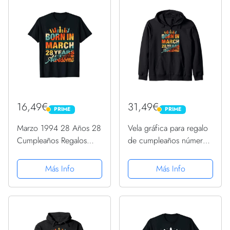
16,49€
31,49€
PRIME
PRIME
PRIME
PRIME
Marzo 1994 28 Años 28
Vela gráfica para regalo
Cumpleaños Regalos
de cumpleaños número
Vela Gráfico Camiseta
28 de marzo de 1994
Sudadera con Capucha
Más Info
Más Info