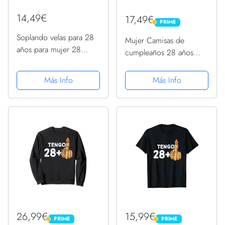
14,49€
17,49€
PRIME
PRIME
Soplando velas para 28
Mujer Camisas de
años para mujer 28
cumpleaños 28 años
cumpleaños camiseta,
para mujer - Vela de
Negro, XL
regalo Camiseta Cuello
Más Info
Más Info
V
26,99€
15,99€
PRIME
PRIME
PRIME
PRIME