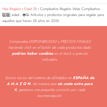
Más Regalos
Edad 28
Cumpleaños Regalos Velas Cumpleaños
2️⃣8️⃣ edad - 🧁🥳 Artículos y productos originales para regalar para
aquellos que hacen 28 años en 2026
Comprueba DISPONIBILIDAD y PRECIOS FINALES
haciendo click en el botón de cada productos dado
podrían haber cambios
en el stock o precios
indicados
.
Somos socios del sistema de afilidados en
ESPAÑA de
A M A Z O N
, de manera que
sin coste extra para
ti
, ganamos una pequeña comisión por cada
recomendación.