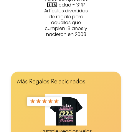
1️⃣8️⃣ edad - 🎊🎊
Artículos divertidos
de regalo para
aquellos que
cumplen 18 años y
nacieron en 2008
Más Regalos Relacionados
★
★
★
★
★
Cumple Regalos Velas