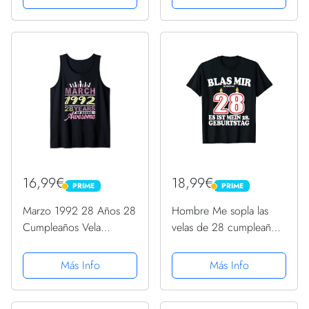
16,99€
18,99€
PRIME
PRIME
PRIME
PRIME
Marzo 1992 28 Años 28
Hombre Me sopla las
Cumpleaños Vela
velas de 28 cumpleaños
Mujeres románticas
hombre divertido
Camiseta sin Mangas
divertido Camiseta
Más Info
Más Info