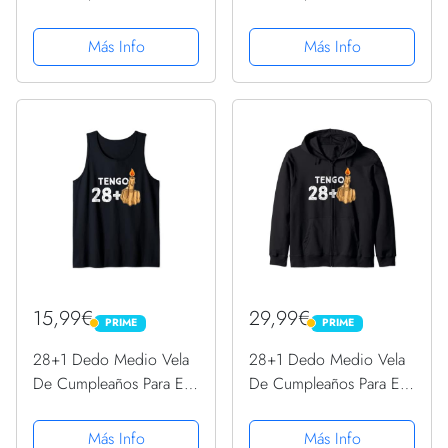
29º Cumpleaños Manga
29º Cumpleaños
Larga
Sudadera con Capucha
Más Info
Más Info
15,99€
29,99€
PRIME
PRIME
PRIME
PRIME
28+1 Dedo Medio Vela
28+1 Dedo Medio Vela
De Cumpleaños Para El
De Cumpleaños Para El
29º Cumpleaños
29º Cumpleaños
Camiseta sin Mangas
Sudadera con Capucha
Más Info
Más Info