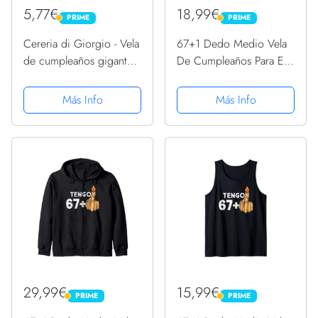
5,77€
18,99€
PRIME
PRIME
PRIME
PRIME
Cereria di Giorgio - Vela
67+1 Dedo Medio Vela
de cumpleaños gigante
De Cumpleaños Para El
con brillo número 7,
68º Cumpleaños Manga
58160_67
Larga
Más Info
Más Info
29,99€
15,99€
PRIME
PRIME
PRIME
PRIME