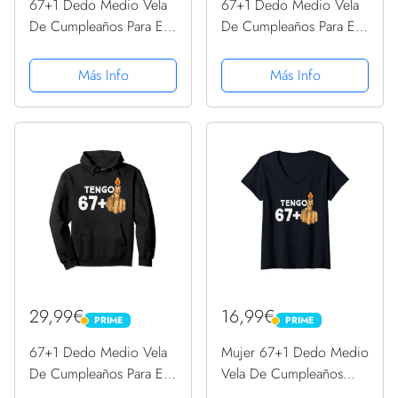
67+1 Dedo Medio Vela
67+1 Dedo Medio Vela
De Cumpleaños Para El
De Cumpleaños Para El
68º Cumpleaños
68º Cumpleaños
Sudadera con Capucha
Camiseta sin Mangas
Más Info
Más Info
29,99€
16,99€
PRIME
PRIME
PRIME
PRIME
67+1 Dedo Medio Vela
Mujer 67+1 Dedo Medio
De Cumpleaños Para El
Vela De Cumpleaños
68º Cumpleaños
Para El 68º Cumpleaños