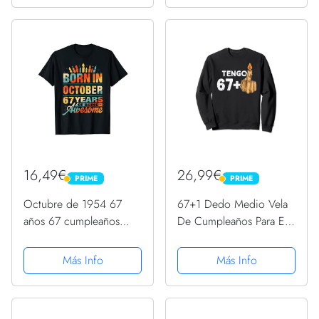
16,49€
26,99€
PRIME
PRIME
PRIME
PRIME
Octubre de 1954 67
67+1 Dedo Medio Vela
años 67 cumpleaños
De Cumpleaños Para El
regalo vela gráfica
68º Cumpleaños
Camiseta
Sudadera
Más Info
Más Info