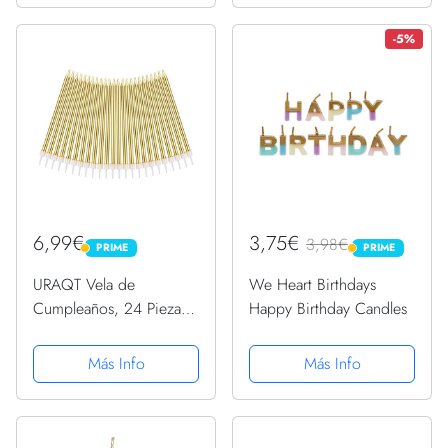
-5%
6,99€
3,75€
3,98€
PRIME
PRIME
PRIME
PRIME
URAQT Vela de
We Heart Birthdays
Cumpleaños, 24 Piezas
Happy Birthday Candles
Velas de Pastel, Velas
Metálicas para Cupcakes
Más Info
Más Info
en Soportes, Velas
Doradas Largas y Finas
para Cumpleaños,