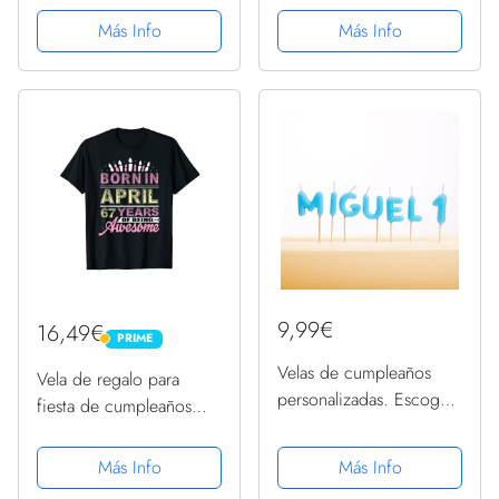
Sudadera con Capucha
Camiseta Cuello V
Más Info
Más Info
9,99€
16,49€
PRIME
PRIME
Velas de cumpleaños
Vela de regalo para
personalizadas. Escoge
fiesta de cumpleaños
el nombre, edad y el
número 67 de April Boy
color de las velas.
Girl Born In 1953
Más Info
Más Info
Compra solidaria
Camiseta