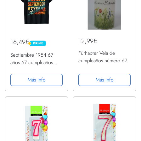
12,99€
16,49€
PRIME
PRIME
Fürhapter Vela de
Septiembre 1954 67
cumpleaños número 67
años 67 cumpleaños
regalo vela gráfica
Camiseta
Más Info
Más Info