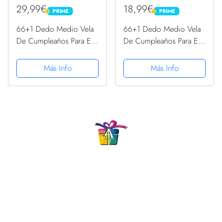
29,99€
18,99€
PRIME
PRIME
PRIME
PRIME
66+1 Dedo Medio Vela
66+1 Dedo Medio Vela
De Cumpleaños Para El
De Cumpleaños Para El
67º Cumpleaños
67º Cumpleaños Manga
Sudadera con Capucha
Larga
Más Info
Más Info