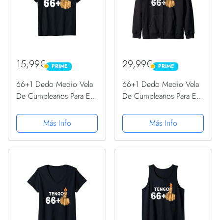
15,99€
29,99€
PRIME
PRIME
PRIME
PRIME
66+1 Dedo Medio Vela
66+1 Dedo Medio Vela
De Cumpleaños Para El
De Cumpleaños Para El
67º Cumpleaños
67º Cumpleaños
Camiseta
Sudadera con Capucha
Más Info
Más Info