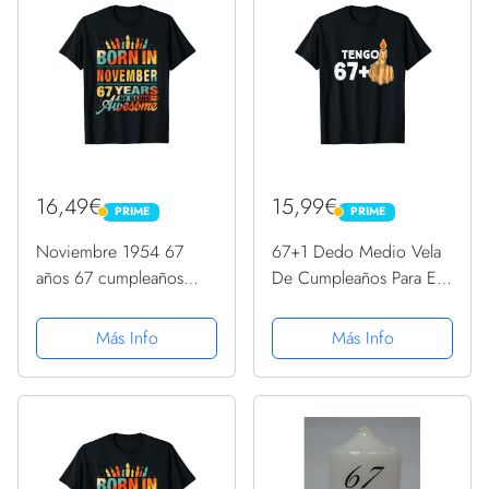
16,49€
15,99€
PRIME
PRIME
PRIME
PRIME
Noviembre 1954 67
67+1 Dedo Medio Vela
años 67 cumpleaños
De Cumpleaños Para El
regalo vela gráfico
68º Cumpleaños
Camiseta
Camiseta
Más Info
Más Info