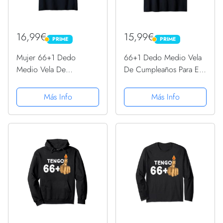
16,99€
15,99€
PRIME
PRIME
PRIME
PRIME
Mujer 66+1 Dedo
66+1 Dedo Medio Vela
Medio Vela De
De Cumpleaños Para El
Cumpleaños Para El 67º
67º Cumpleaños
Cumpleaños Camiseta
Camiseta sin Mangas
Más Info
Más Info
Cuello V