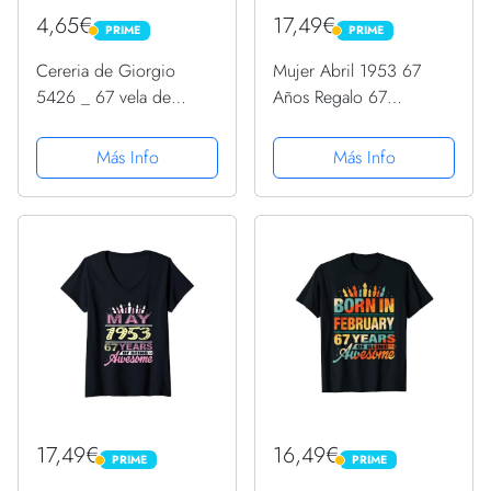
4,65€
17,49€
PRIME
PRIME
PRIME
PRIME
Cereria de Giorgio
Mujer Abril 1953 67
5426 _ 67 vela de
Años Regalo 67
cumpleaños número 7
Cumpleaños Vela Fiesta
Fluorescente con
Camiseta Cuello V
Más Info
Más Info
soporte
17,49€
16,49€
PRIME
PRIME
PRIME
PRIME