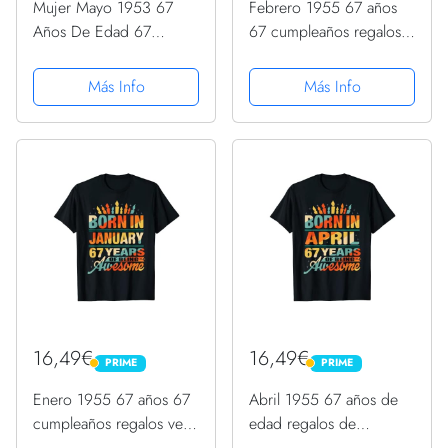
Mujer Mayo 1953 67
Febrero 1955 67 años
Años De Edad 67
67 cumpleaños regalos
Cumpleaños Vela
vela gráfico Camiseta
Romántica Mujeres
Más Info
Más Info
Camiseta Cuello V
16,49€
16,49€
PRIME
PRIME
PRIME
PRIME
Enero 1955 67 años 67
Abril 1955 67 años de
cumpleaños regalos vela
edad regalos de
gráfico Camiseta
cumpleaños 67 vela