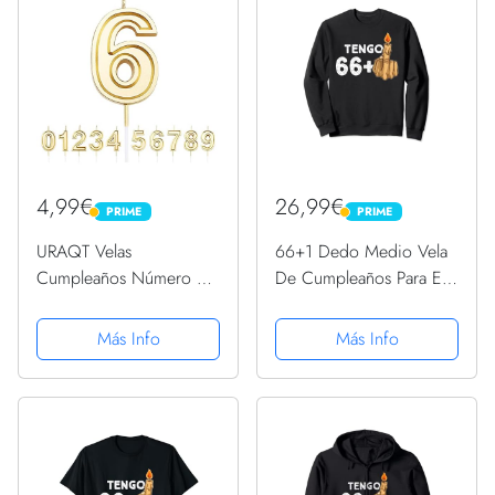
Bodas, Fiesta,...
4,99€
26,99€
PRIME
PRIME
PRIME
PRIME
URAQT Velas
66+1 Dedo Medio Vela
Cumpleaños Número 6,
De Cumpleaños Para El
Velas de Pastel de
67º Cumpleaños
Cumpleaños, Velas
Sudadera
Más Info
Más Info
Doradas para
Cumpleaños/Aniversario
de Bodas/Fiesta de
Graduación, Número 0-
9 para Elegir