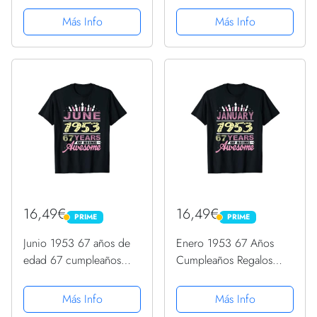
gráfica Camiseta
Más Info
Más Info
16,49€
16,49€
PRIME
PRIME
PRIME
PRIME
Junio 1953 67 años de
Enero 1953 67 Años
edad 67 cumpleaños
Cumpleaños Regalos
fiesta regalo vela
Cumpleaños Vela
Camiseta
Camiseta
Más Info
Más Info