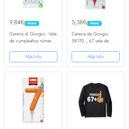
9,84€
5,38€
PRIME
PRIME
PRIME
PRIME
Cereria di Giorgio - Vela
Cereria de Giorgio
de cumpleaños número
58170 _ 67 vela de
0, 56120_67.
cumpleaños gigante con
purpurina Número 7
Más Info
Más Info