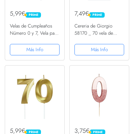
5,99€
7,49€
PRIME
PRIME
PRIME
PRIME
Velas de Cumpleaños
Cereria de Giorgio
Número 0 y 7, Vela para
58170 _ 70 vela de
7er Años Cumpleaños,
cumpleaños gigante con
Decoracion Tartas
purpurina símbolo
Más Info
Más Info
Cumpleaños Toppers de
INTERROGACIÓN
Pastel Decorativo, para
Fiesta de Cumpleaños
y...
5,99€
3,75€
PRIME
PRIME
PRIME
PRIME