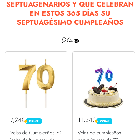
SEPTUAGENARIOS Y QUE CELEBRAN
EN ESTOS 365 DÍAS SU
SEPTUAGÉSIMO CUMPLEAÑOS
🎈🥳🧁
7,24€
11,34€
PRIME
PRIME
PRIME
PRIME
Velas de Cumpleaños 70
Velas de cumpleaños