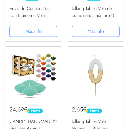
Velas de Cumpleaños
Talking Tables Vela de
con Números Velas
cumpleaños número 0
Cumpleaños Decoracion
con brillo de oro rosa,
Tartas Cumpleaños
Decoración para tartas
Más Info
Más Info
Toppers de Pastel
de primera calidad,
Decorativo,para Fiesta
Bonito, Brillante para
de Cumpleaños Boda
niños, Adultos, Fiesta,...
Aniversario...
24,69€
2,65€
PRIME
PRIME
PRIME
PRIME
CANDLY HANDMADE©
Talking Tables Vela
Grandes 4x Velas
Número 0 Blanca y