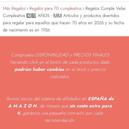
Más Regalos
Regalos para 70 cumpleaños
Regalos Cumple Velas
Cumpleaños 7️⃣0️⃣ AÑOS - 🙌🙌 Artículos y productos divertidos
para regalar para aquellos que hacen 70 años en 2026 y su fecha
de nacimiento es en 1956
Comprueba DISPONIBILIDAD y PRECIOS FINALES
haciendo click en el botón de cada productos dado
podrían haber cambios
en el stock o precios
indicados
.
Somos socios del sistema de afilidados en
ESPAÑA de
A M A Z O N
, de manera que
sin coste extra para
ti
, ganamos una pequeña comisión por cada
recomendación.