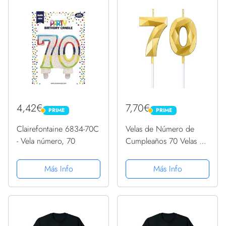
cumpleaños, aniversario,
cumpleaños,
hito
Aniversarios, Bodas,
Fiestas,...
4,42€
7,70€
PRIME
PRIME
PRIME
PRIME
Clairefontaine 6834-70C
Velas de Número de
- Vela número, 70
Cumpleaños 70 Velas de
Pastel en Forma de
Diamante 3D Topper
Más Info
Más Info
Decoración de Torta de
Número 70 para
Celebración Aniversario
Bodas...