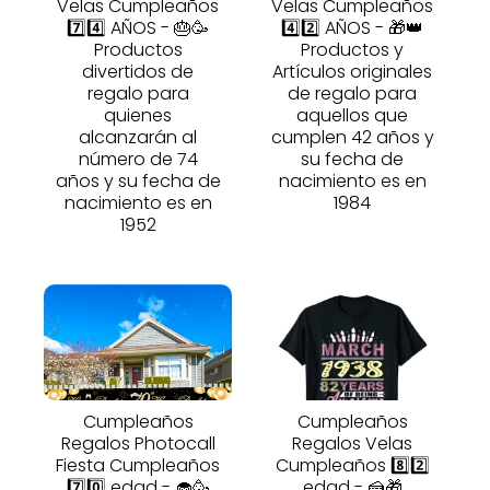
Velas Cumpleaños
Velas Cumpleaños
7️⃣4️⃣ AÑOS - 🎂🥳
4️⃣2️⃣ AÑOS - 🎁👑
Productos
Productos y
divertidos de
Artículos originales
regalo para
de regalo para
quienes
aquellos que
alcanzarán al
cumplen 42 años y
número de 74
su fecha de
años y su fecha de
nacimiento es en
nacimiento es en
1984
1952
Cumpleaños
Cumpleaños
Regalos Photocall
Regalos Velas
Fiesta Cumpleaños
Cumpleaños 8️⃣2️⃣
7️⃣0️⃣ edad - 🧁🥳
edad - 🍰🎁