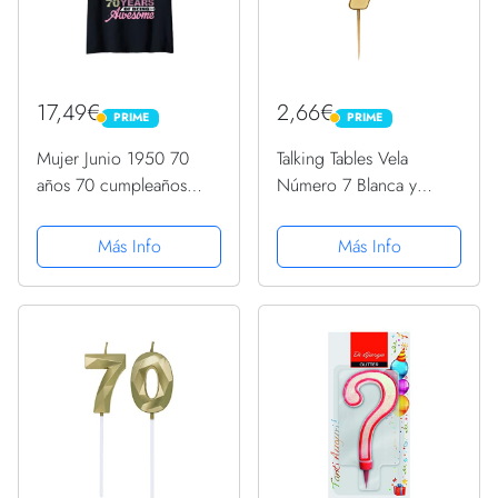
17,49€
2,66€
PRIME
PRIME
PRIME
PRIME
Mujer Junio 1950 70
Talking Tables Vela
años 70 cumpleaños
Número 7 Blanca y
fiesta regalo vela
Dorada para Tartas |
Camiseta Cuello V
Decoración para tartas
Más Info
Más Info
de primera calidad | Para
niños, adultos, 7 °, 70 °
cumpleaños,...