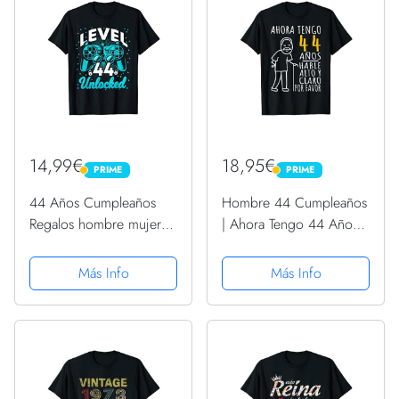
14,99€
18,95€
PRIME
PRIME
PRIME
PRIME
44 Años Cumpleaños
Hombre 44 Cumpleaños
Regalos hombre mujer
| Ahora Tengo 44 Años |
Level 44 nacido 1977
Divertido Aniversario
Camiseta
Camiseta
Más Info
Más Info