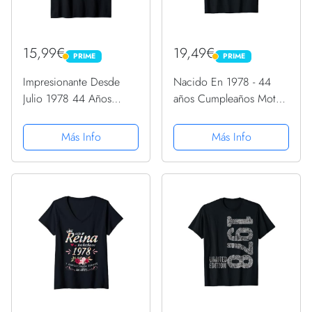
15,99€
19,49€
PRIME
PRIME
PRIME
PRIME
Impresionante Desde
Nacido En 1978 - 44
Julio 1978 44 Años
años Cumpleaños Moto
Cumpleaños Retro
Biker Hombre Motero
Camiseta sin Mangas
Camiseta
Más Info
Más Info