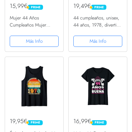
15,99€
19,49€
PRIME
PRIME
PRIME
PRIME
Mujer 44 Años
44 cumpleaños, unisex,
Cumpleaños Mujer
44 años, 1978, divertido
Regalo Nacido En 1978
regalo Camiseta
Hecha En 1978 Camiseta
Más Info
Más Info
Cuello V
19,95€
16,99€
PRIME
PRIME
PRIME
PRIME