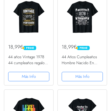
18,99€
18,99€
PRIME
PRIME
PRIME
PRIME
44 años Vintage 1978
44 Años Cumpleaños
44 cumpleaños regalo
Hombre Nacido En
hombre mujer Camiseta
1978 Regalo de 44 Años
Camiseta
Más Info
Más Info