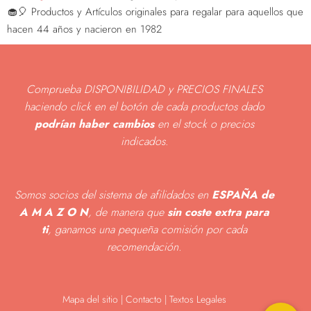
🧁🎈 Productos y Artículos originales para regalar para aquellos que
hacen 44 años y nacieron en 1982
Comprueba DISPONIBILIDAD y PRECIOS FINALES
haciendo click en el botón de cada productos dado
podrían haber cambios
en el stock o precios
indicados
.
Somos socios del sistema de afilidados en
ESPAÑA de
A M A Z O N
, de manera que
sin coste extra para
ti
, ganamos una pequeña comisión por cada
recomendación.
Mapa del sitio
|
Contacto | Textos Legales