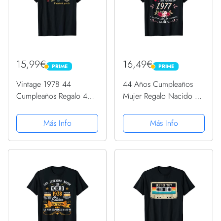
15,99€
16,49€
PRIME
PRIME
PRIME
PRIME
Vintage 1978 44
44 Años Cumpleaños
Cumpleaños Regalo 44
Mujer Regalo Nacido En
Años Hombre Mujer
1977 Hecho En 1977
Camiseta
Camiseta
Más Info
Más Info