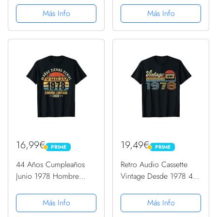
de 1978 Camiseta sin
Camiseta
Más Info
Más Info
Mangas
16,99€
19,49€
PRIME
PRIME
PRIME
PRIME
44 Años Cumpleaños
Retro Audio Cassette
Junio 1978 Hombre
Vintage Desde 1978 44
Mujer Junio 1978 44
Cumpleaños Camiseta
Camiseta
Más Info
Más Info