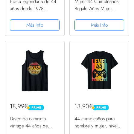
Épica legendaria de 44
Mujer 44 Cumpleaños
años desde 1978
Regalo Años Mujer
Impresionante
Divertido Decoración
cumpleaños 44 Camiseta
Vintage Camiseta
Más Info
Más Info
sin Mangas
18,99€
13,90€
PRIME
PRIME
PRIME
PRIME
Divertida camiseta
44 cumpleaños para
vintage 44 años de
hombre y mujer, nivel
regalo de cumpleaños
44 años 1978, regalo