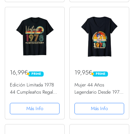
16,99€
19,95€
PRIME
PRIME
PRIME
PRIME
Edición Limitada 1978
Mujer 44 Años
44 Cumpleaños Regalo
Legendario Desde 1978
Vintage 44 Años
Impresionantes Mujeres
Camiseta
44 Cumpleaños
Más Info
Más Info
Camiseta Cuello V