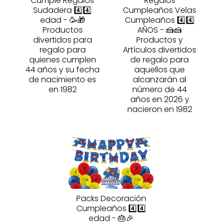
Cumple Regalos
Regalos
Sudadera 4️⃣4️⃣
Cumpleaños Velas
edad - 🥳🎁
Cumpleaños 4️⃣4️⃣
Productos
AÑOS - 🍰🍰
divertidos para
Productos y
regalo para
Artículos divertidos
quienes cumplen
de regalo para
44 años y su fecha
aquellos que
de nacimiento es
alcanzarán al
en 1982
número de 44
años en 2026 y
nacieron en 1982
Packs Decoración
Cumpleaños 4️⃣4️⃣
edad - 🎂🎉