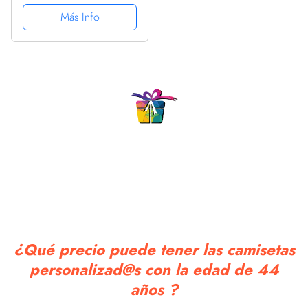
cumpleaños niña de 44
Más Info
años escribiendo un
diario | Cuaderno en
blanco con 120 páginas
/ 8x10 pulgadas
¿Qué precio puede tener las camisetas
personalizad@s con la edad de 44
años ?