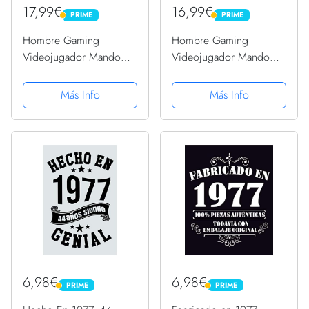
17,99€
16,99€
PRIME
PRIME
PRIME
PRIME
Hombre Gaming
Hombre Gaming
Videojugador Mando
Videojugador Mando
Cumpleaño 44
Cumpleaño 44
Aniversario Gaming
Aniversario Gaming
Más Info
Más Info
Camiseta
Camiseta sin Mangas
6,98€
6,98€
PRIME
PRIME
PRIME
PRIME