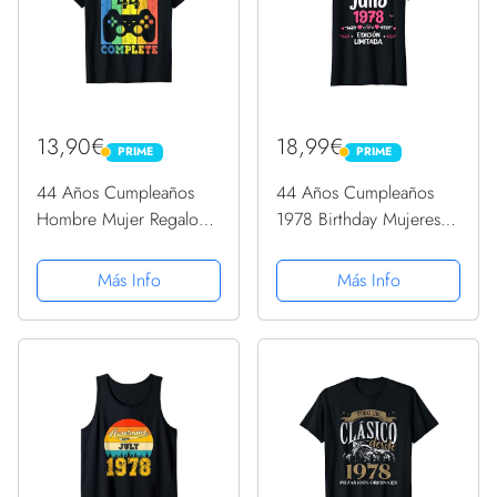
13,90€
18,99€
PRIME
PRIME
PRIME
PRIME
44 Años Cumpleaños
44 Años Cumpleaños
Hombre Mujer Regalo
1978 Birthday Mujeres
Divertido Level 44
44 Años Julio Camiseta
Camiseta
Más Info
Más Info