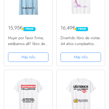
15,95€
16,49€
PRIME
PRIME
PRIME
PRIME
Mujer por favor firme,
Divertido libro de visitas
estábamos allí! libro de
44 años cumpleaños
visitas para mi 44.
Camiseta
cumpleaños Camiseta
Más Info
Más Info
Cuello V