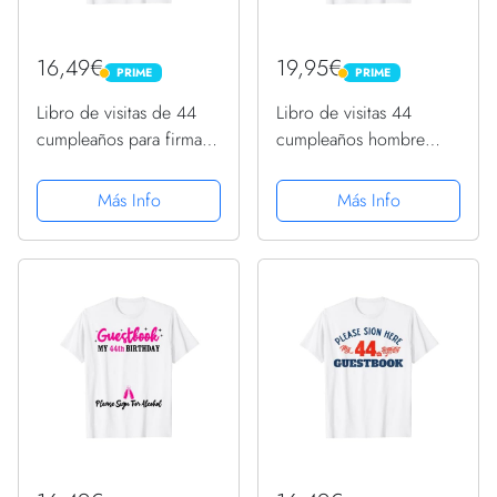
16,49€
19,95€
PRIME
PRIME
PRIME
PRIME
Libro de visitas de 44
Libro de visitas 44
cumpleaños para firmar
cumpleaños hombre
divertido 44 años
mujer divertido 44
Camiseta
cumpleaños decoración
Más Info
Más Info
Camiseta