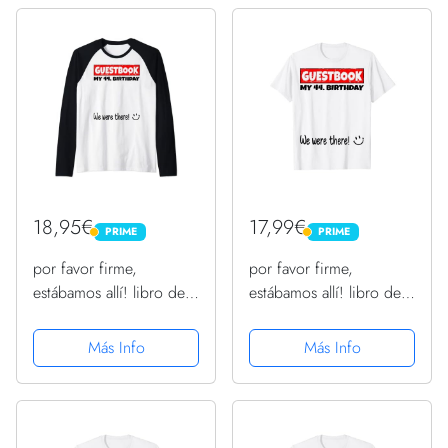
18,95€
17,99€
PRIME
PRIME
PRIME
PRIME
por favor firme,
por favor firme,
estábamos allí! libro de
estábamos allí! libro de
visitas para mi 44.
visitas para mi 44.
cumpleaños Camiseta
cumpleaños Camiseta
Más Info
Más Info
Manga Raglan