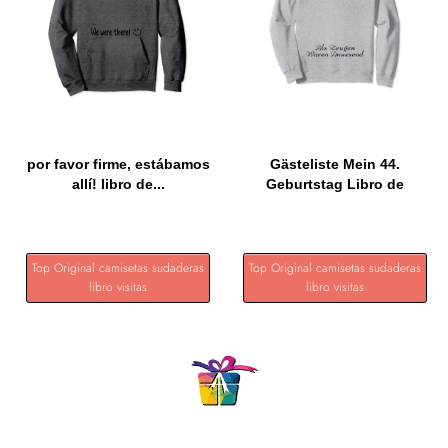
por favor firme, estábamos
Gästeliste Mein 44.
allí! libro de...
Geburtstag Libro de
visitas...
Top Original camisetas sudaderas
Top Original camisetas sudaderas
libro visitas
libro visitas