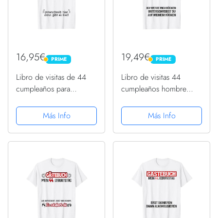
16,95€
19,49€
PRIME
PRIME
PRIME
PRIME
Libro de visitas de 44
Libro de visitas 44
cumpleaños para
cumpleaños hombre
hombre | 44 cumpleaños
mujer divertido 44
divertido Camiseta
cumpleaños decoración
Más Info
Más Info
Camiseta