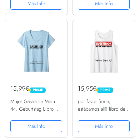
mujeres Camiseta Cuello
Cuello V
Más Info
Más Info
V
15,99€
15,95€
PRIME
PRIME
PRIME
PRIME
Mujer Gästeliste Mein
por favor firme,
44. Geburtstag Libro de
estábamos allí! libro de
visitas Firma Camiseta
visitas para mi 44.
Cuello V
cumpleaños Camiseta sin
Más Info
Más Info
Mangas