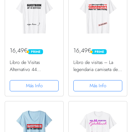
16,49€
16,49€
PRIME
PRIME
PRIME
PRIME
Libro de Visitas
Libro de visitas – La
Alternativo 44
legendaria camiseta de
Cumpleaños
invitados – 44
Decoraciones Para Él
cumpleaños – Fun
Más Info
Más Info
Ella Camiseta
Camiseta