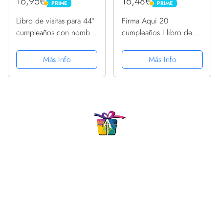
16,95€
16,48€
PRIME
PRIME
PRIME
PRIME
Libro de visitas para 44º
Firma Aqui 20
cumpleaños con nombre
cumpleaños I libro de
| 44 cumpleaños hombre
visitas Camiseta
divertido Camiseta
Más Info
Más Info