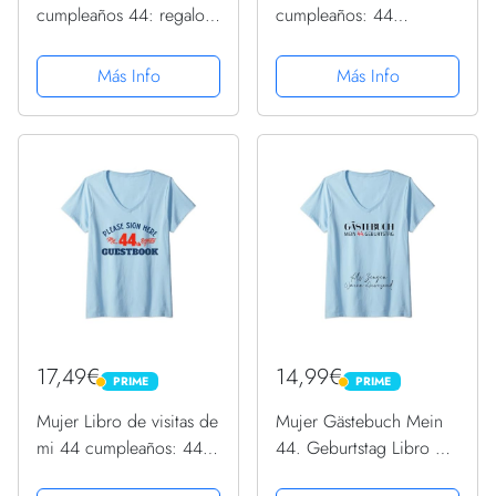
cumpleaños 44: regalos
cumpleaños: 44
de cumpleaños 44 para
cumpleaños para
mujeres Camiseta
mujeres Camiseta sin
Más Info
Más Info
Mangas
17,49€
14,99€
PRIME
PRIME
PRIME
PRIME
Mujer Libro de visitas de
Mujer Gästebuch Mein
mi 44 cumpleaños: 44
44. Geburtstag Libro de
cumpleaños para
visitas Firma Camiseta