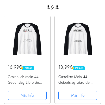
🔝🎈🔝
16,99€
18,99€
PRIME
PRIME
PRIME
PRIME
Gästebuch Mein 44.
Gästeliste Mein 44.
Geburtstag Libro de
Geburtstag Libro de
visitas Firma Camiseta
visitas Firma Camiseta
Manga Raglan
Manga Raglan
Más Info
Más Info