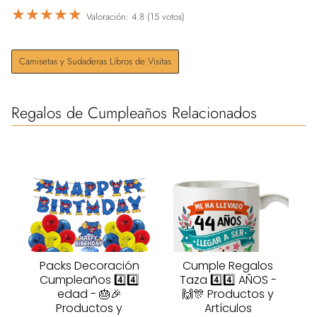
★
★
★
★
★
Valoración: 4.8 (15 votos)
Camisetas y Sudaderas Libros de Visitas
Regalos de Cumpleaños Relacionados
Packs Decoración
Cumple Regalos
Cumpleaños 4️⃣4️⃣
Taza 4️⃣4️⃣ AÑOS -
edad - 🎂🎉
🙌🎊 Productos y
Productos y
Artículos