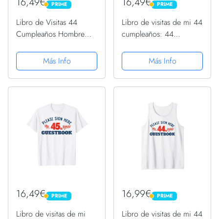
16,49€
16,49€
PRIME
PRIME
PRIME
PRIME
Libro de Visitas 44
Libro de visitas de mi 44
Cumpleaños Hombre
cumpleaños: 44
Mujer 44 Años 44
cumpleaños para
Cumpleaños Camiseta
mujeres Camiseta
Más Info
Más Info
16,49€
16,99€
PRIME
PRIME
PRIME
PRIME
Libro de visitas de mi
Libro de visitas de mi 44