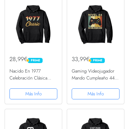
28,99€
33,99€
PRIME
PRIME
PRIME
PRIME
Nacido En 1977
Gaming Videojugador
Celebración Clásica
Mando Cumpleaño 44
Años 70 44 Cumpleaños
Aniversario Gaming
Sudadera con Capucha
Sudadera con Capucha
Más Info
Más Info