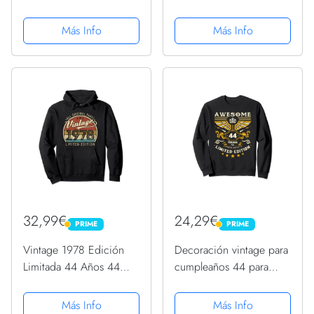
edad, divertido
edad, divertido
cumpleaños 44
cumpleaños 44
Más Info
Más Info
Sudadera con Capucha
Sudadera con Capucha
32,99€
24,29€
PRIME
PRIME
PRIME
PRIME
Vintage 1978 Edición
Decoración vintage para
Limitada 44 Años 44
cumpleaños 44 para
Cumpleaños Sudadera
mujer, divertida
con Capucha
cumpleaños 44
Más Info
Más Info