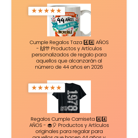
★
★
★
★
★
Cumple Regalos Taza 4️⃣4️⃣ AÑOS
- 🙌🎊 Productos y Artículos
personalizados de regalo para
aquellos que alcanzarán al
número de 44 años en 2026
★
★
★
★
★
Regalos Cumple Camiseta 4️⃣4️⃣
AÑOS - 🧁🎈 Productos y Artículos
originales para regalar para
aquellos que hacen 44 años y