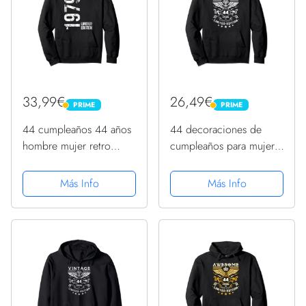
33,99€
26,49€
PRIME
PRIME
PRIME
PRIME
44 cumpleaños 44 años
44 decoraciones de
hombre mujer retro
cumpleaños para mujer,
vintage 1979 regalo
regalos de cumpleaños
Sudadera con Capucha
44 Sudadera con
Más Info
Más Info
Capucha