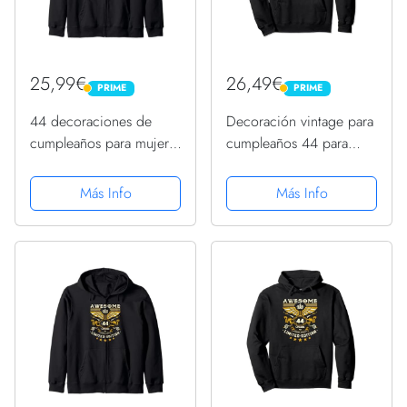
25,99€
26,49€
PRIME
PRIME
PRIME
PRIME
44 decoraciones de
Decoración vintage para
cumpleaños para mujer,
cumpleaños 44 para
regalos de cumpleaños
mujer, divertida
44 Sudadera con
cumpleaños 44
Más Info
Más Info
Capucha
Sudadera con Capucha