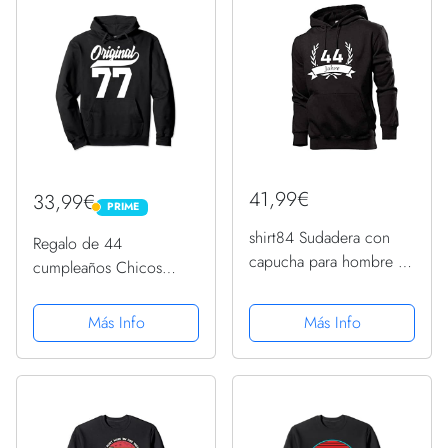
41,99€
33,99€
PRIME
PRIME
shirt84 Sudadera con
Regalo de 44
capucha para hombre de
cumpleaños Chicos
44 cumpleaños en la
Chicas Original Nacido
corona de laurel, Negro
1977 Sudadera con
Más Info
Más Info
, M
Capucha