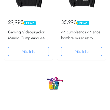
29,99€
35,99€
PRIME
PRIME
PRIME
PRIME
Gaming Videojugador
44 cumpleaños 44 años
Mando Cumpleaño 44
hombre mujer retro
Aniversario Gaming
vintage 1979 regalo
Sudadera
Sudadera
Más Info
Más Info