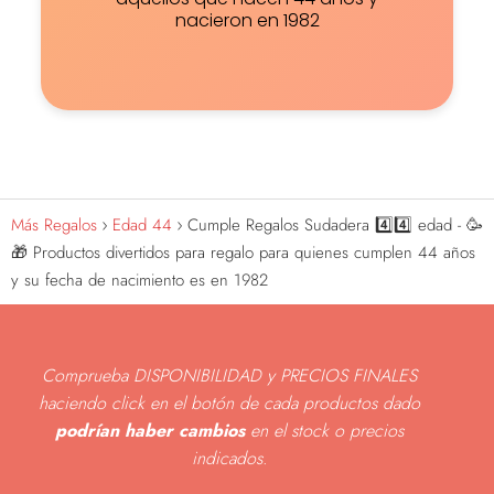
nacieron en 1982
Más Regalos
Edad 44
Cumple Regalos Sudadera 4️⃣4️⃣ edad - 🥳
🎁 Productos divertidos para regalo para quienes cumplen 44 años
y su fecha de nacimiento es en 1982
Comprueba DISPONIBILIDAD y PRECIOS FINALES
haciendo click en el botón de cada productos dado
podrían haber cambios
en el stock o precios
indicados
.