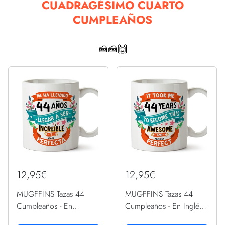
CUADRAGÉSIMO CUARTO
CUMPLEAÑOS
🍰🍰🙌
12,95€
12,95€
MUGFFINS Tazas 44
MUGFFINS Tazas 44
Cumpleaños - En
Cumpleaños - En Inglés -
Español - Me ha llevado
It took me 44 years to