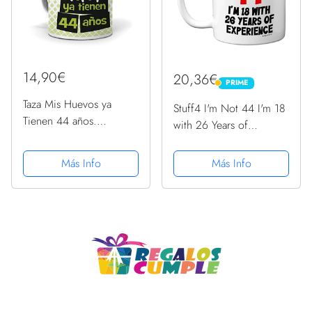
14,90€
20,36€
PRIME
PRIME
Taza Mis Huevos ya
Stuff4 I'm Not 44 I'm 18
Tienen 44 años.
with 26 Years of
Cerámica AAA - 350 ml.
Experience, tazas
cerámica 11 onzas,
Más Info
Más Info
regalo broma mujeres
hombres, regalos
cumpleaños 44 mujeres,
regalos...