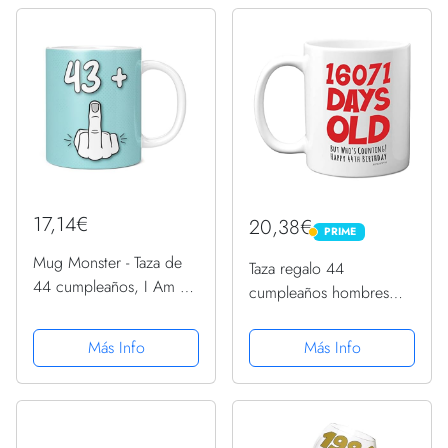
divertido
17,14€
20,38€
PRIME
PRIME
Mug Monster - Taza de
Taza regalo 44
44 cumpleaños, I Am 43
cumpleaños hombres
+ 1, regalo para 44
mujeres, él ella, 16071
años, taza de café de
días edad, divertido
Más Info
Más Info
cerámica, regalo para
regalo cumpleaños
hombres o mujeres, taza
adultos, cuarenta cuatro
extra grande y gigante...
cuarenta cuarta cuarta
hermano...