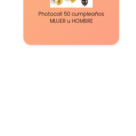
Photocall 50 cumpleaños
MUJER u HOMBRE