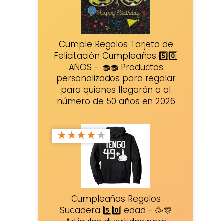
Cumple Regalos Tarjeta de
Felicitación Cumpleaños 5️⃣0️⃣
AÑOS - 🧁🧁 Productos
personalizados para regalar
para quienes llegarán a al
número de 50 años en 2026
★
★
★
★
★
Cumpleaños Regalos
Sudadera 5️⃣0️⃣ edad - 🥳🎊