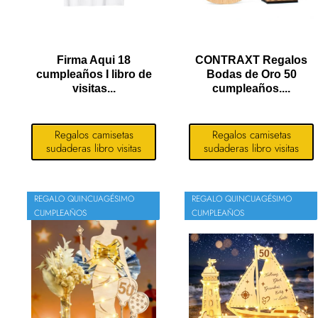
Firma Aqui 18
CONTRAXT Regalos
cumpleaños I libro de
Bodas de Oro 50
visitas...
cumpleaños....
Regalos camisetas
Regalos camisetas
sudaderas libro visitas
sudaderas libro visitas
REGALO QUINCUAGÉSIMO
REGALO QUINCUAGÉSIMO
CUMPLEAÑOS
CUMPLEAÑOS