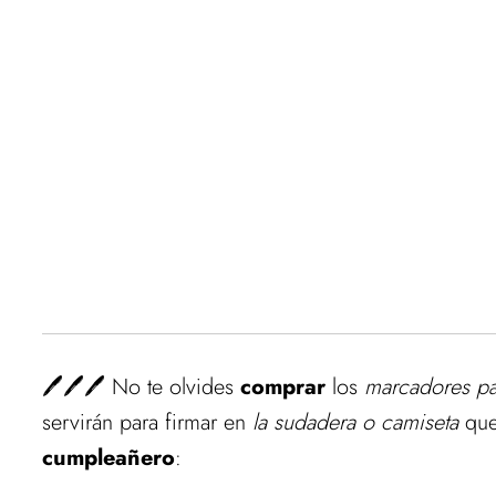
🖊️🖊️🖊️ No te olvides
comprar
los
marcadores par
servirán para firmar en
la sudadera o camiseta
que 
cumpleañero
: