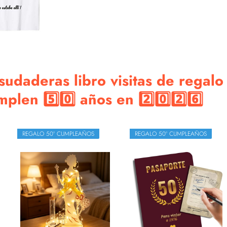
udaderas libro visitas de regalo
len 5️⃣0️⃣ años en 2️⃣0️⃣2️⃣6️⃣
REGALO 50º CUMPLEAÑOS
REGALO 50º CUMPLEAÑOS