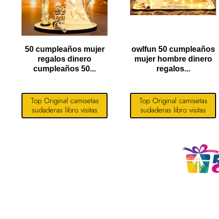
50 cumpleaños mujer
owlfun 50 cumpleaños
regalos dinero
mujer hombre dinero
cumpleaños 50...
regalos...
Top Original camisetas
Top Original camisetas
sudaderas libro visitas
sudaderas libro visitas