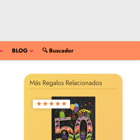
BLOG
🔍 Buscador
Más Regalos Relacionados
★
★
★
★
★