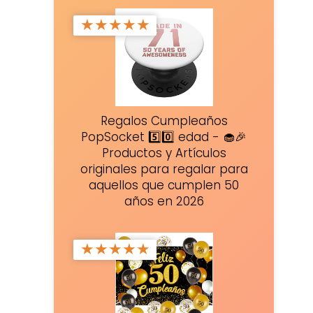
★
★
★
★
★
Regalos Cumpleaños
PopSocket 5️⃣0️⃣ edad - 🧁🎉
Productos y Artículos
originales para regalar para
aquellos que cumplen 50
años en 2026
★
★
★
★
★