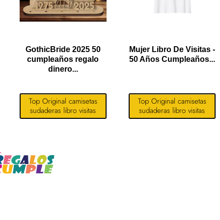
GothicBride 2025 50
Mujer Libro De Visitas -
cumpleaños regalo
50 Años Cumpleaños...
dinero...
Top Original camisetas
Top Original camisetas
sudaderas libro visitas
sudaderas libro visitas