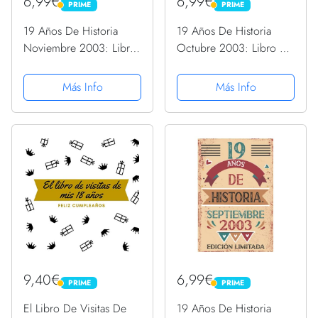
6,99€
6,99€
PRIME
PRIME
PRIME
PRIME
19 Años De Historia
19 Años De Historia
Noviembre 2003: Libro
Octubre 2003: Libro de
de visitas, cuaderno, 110
visitas, cuaderno, 110
páginas de
páginas de
Más Info
Más Info
felicitaciones, idea de
felicitaciones, idea de
regalo, regalo Para la
regalo, regalo Para la
esposa, novia, mujer, La
esposa, novia, mujer, La
madre
madre
9,40€
6,99€
PRIME
PRIME
PRIME
PRIME
El Libro De Visitas De
19 Años De Historia