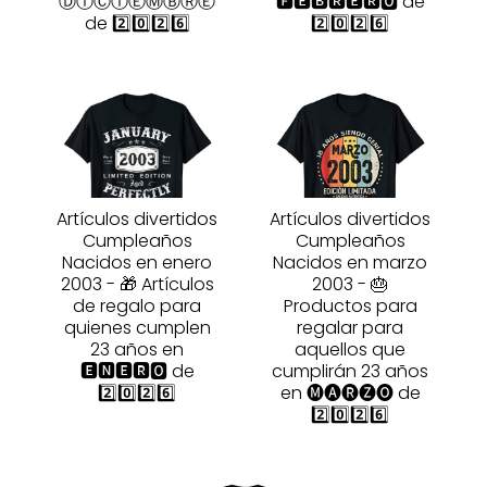
ⒹⒾⒸⒾⒺⓂⒷⓇⒺ
🅵🅴🅱🆁🅴🆁🅾 de
de 2️⃣0️⃣2️⃣6️⃣
2️⃣0️⃣2️⃣6️⃣
Artículos divertidos
Artículos divertidos
Cumpleaños
Cumpleaños
Nacidos en enero
Nacidos en marzo
2003 - 🎁 Artículos
2003 - 🎂
de regalo para
Productos para
quienes cumplen
regalar para
23 años en
aquellos que
🅴🅽🅴🆁🅾 de
cumplirán 23 años
2️⃣0️⃣2️⃣6️⃣
en 🅜🅐🅡🅩🅞 de
2️⃣0️⃣2️⃣6️⃣