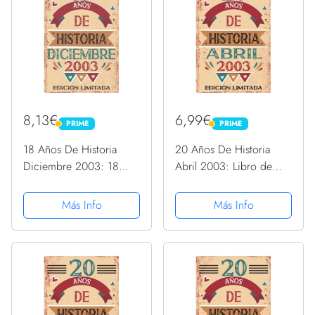
8,13€
6,99€
PRIME
PRIME
PRIME
PRIME
18 Años De Historia
20 Años De Historia
Diciembre 2003: 18
Abril 2003: Libro de
años. Libro de visitas,
visitas, cuaderno, 110
cuaderno, 110 páginas
páginas de
Más Info
Más Info
de felicitaciones, idea
felicitaciones, idea de
de regalo, regalo Para la
regalo, regalo Para la
esposa, novia, mujer,...
esposa, novia, mujer, La
madre