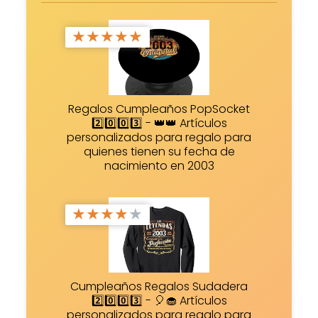
★
★
★
★
★
Regalos Cumpleaños PopSocket
2️⃣0️⃣0️⃣3️⃣ - 👑👑 Artículos
personalizados para regalo para
quienes tienen su fecha de
nacimiento en 2003
★
★
★
★
★
Cumpleaños Regalos Sudadera
2️⃣0️⃣0️⃣3️⃣ - 🎈🧁 Artículos
personalizados para regalo para