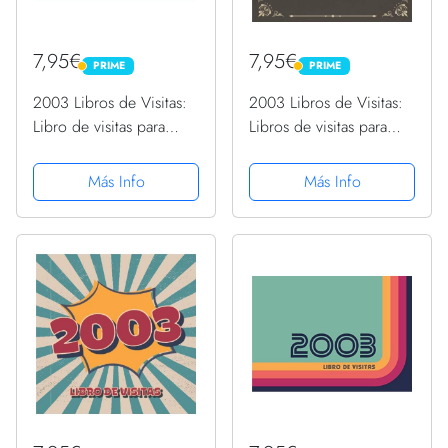
7,95€
7,95€
PRIME
PRIME
PRIME
PRIME
2003 Libros de Visitas:
2003 Libros de Visitas:
Libro de visitas para
Libros de visitas para
fiestas de cumpleaños
fiestas de cumpleaños
de estilo retro para que
de estilo vintage para
Más Info
Más Info
la familia y los amigos
que la familia y los
inserten saludos y
amigos inserten saludos
mensajes | 100 páginas
y mensajes | 100...