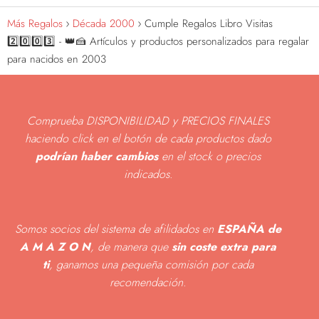
Más Regalos
Década 2000
Cumple Regalos Libro Visitas
2️⃣0️⃣0️⃣3️⃣ - 👑🍰 Artículos y productos personalizados para regalar
para nacidos en 2003
Comprueba DISPONIBILIDAD y PRECIOS FINALES
haciendo click en el botón de cada productos dado
podrían haber cambios
en el stock o precios
indicados
.
Somos socios del sistema de afilidados en
ESPAÑA de
A M A Z O N
, de manera que
sin coste extra para
ti
, ganamos una pequeña comisión por cada
recomendación.