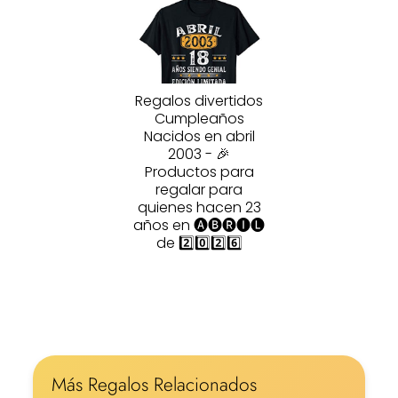
Regalos divertidos
Cumpleaños
Nacidos en abril
2003 - 🎉
Productos para
regalar para
quienes hacen 23
años en 🅐🅑🅡🅘🅛
de 2️⃣0️⃣2️⃣6️⃣
Más Regalos Relacionados