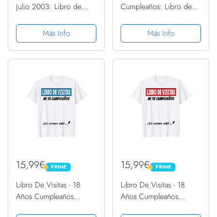
Julio 2003: Libro de
Cumpleaños: Libro de
visitas, cuaderno, 110
visitas para fiesta,
páginas de
regalos originales para
Más Info
Más Info
felicitaciones, idea de
hombre y mujer, registro
regalo, regalo Para la
para felicitaciones y
esposa, novia, mujer, La
fotos de los
madre
invitados,120...
15,99€
15,99€
PRIME
PRIME
PRIME
PRIME
Libro De Visitas - 18
Libro De Visitas - 18
Años Cumpleaños
Años Cumpleaños
Divertido Regalo 2003
Divertido Regalo 2003