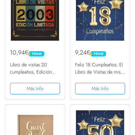
10,94€
9,24€
PRIME
PRIME
PRIME
PRIME
Libro de visitas 20
Feliz 18 Cumpleaños: El
cumpleaños, Edición
Libro de Visitas de mis
Limitada 2003: 120
18 años para Fiesta de
páginas, 8,5 x 8,5, para
Cumpleaños - 21x21cm -
Más Info
Más Info
fotos y mensajes.
100 Páginas para
Felicitaciones, Saludos,
Fotos y ... - Tema:...