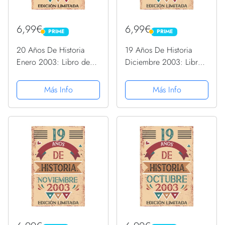
6,99€
6,99€
PRIME
PRIME
PRIME
PRIME
20 Años De Historia
19 Años De Historia
Enero 2003: Libro de
Diciembre 2003: Libro
visitas, cuaderno, 110
de visitas, cuaderno, 110
páginas de
páginas de
Más Info
Más Info
felicitaciones, idea de
felicitaciones, idea de
regalo, regalo Para la
regalo, regalo Para la
esposa, novia, mujer, La
esposa, novia, mujer, La
madre
madre