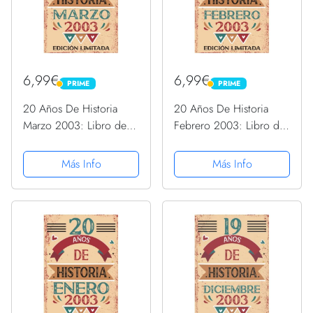
6,99€
6,99€
PRIME
PRIME
PRIME
PRIME
20 Años De Historia
20 Años De Historia
Marzo 2003: Libro de
Febrero 2003: Libro de
visitas, cuaderno, 110
visitas, cuaderno, 110
páginas de
páginas de
Más Info
Más Info
felicitaciones, idea de
felicitaciones, idea de
regalo, regalo Para la
regalo, regalo Para la
esposa, novia, mujer, La
esposa, novia, mujer, La
madre
madre