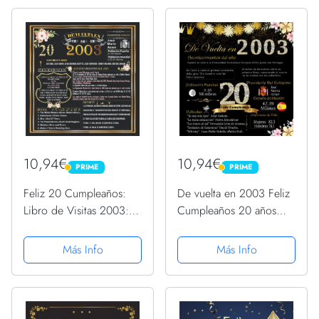
10,94€
10,94€
PRIME
PRIME
PRIME
PRIME
Feliz 20 Cumpleaños:
De vuelta en 2003 Feliz
Libro de Visitas 2003:
Cumpleaños 20 años
Tu año de Nacimiento
Libro de Visitas: 120
2003: 120 páginas con
páginas con espacio
Más Info
Más Info
espacio para fotos y
para fotos y mensajes de
mensajes de invitados.
invitados.