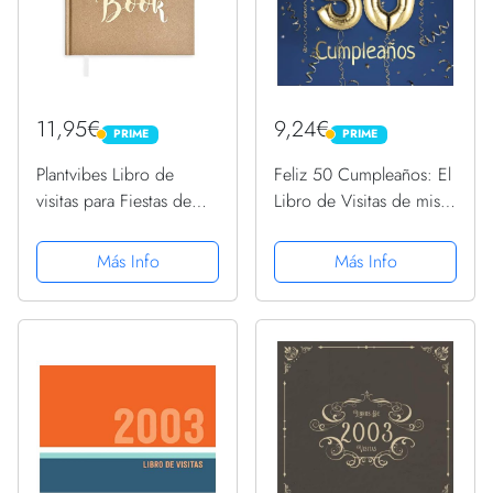
11,95€
9,24€
PRIME
PRIME
PRIME
PRIME
Plantvibes Libro de
Feliz 50 Cumpleaños: El
visitas para Fiestas de
Libro de Visitas de mis
Boda, Bautizo o
50 años para Fiesta de
cumpleaños, 72 páginas,
Cumpleaños - 21x21cm -
Más Info
Más Info
Tapa Dura, Papel, Libro
100 Páginas para
de Invitados Estilo
Felicitaciones, Saludos,
Vintage, Álbum de
Fotos y ... - Tema:...
visitantes...