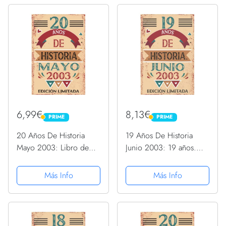
esposa, novia, mujer,...
esposa, novia, mujer, La
madre
6,99€
8,13€
PRIME
PRIME
PRIME
PRIME
20 Años De Historia
19 Años De Historia
Mayo 2003: Libro de
Junio 2003: 19 años.
visitas, cuaderno, 110
Libro de visitas,
páginas de
cuaderno, 110 páginas
Más Info
Más Info
felicitaciones, idea de
de felicitaciones, idea
regalo, regalo Para la
de regalo, regalo Para la
esposa, novia, mujer, La
esposa, novia, mujer,
madre
La...