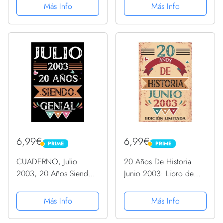
Camiseta
Camiseta
Más Info
Más Info
6,99€
6,99€
PRIME
PRIME
PRIME
PRIME
CUADERNO, Julio
20 Años De Historia
2003, 20 Años Siendo
Junio 2003: Libro de
Genial: Libro de visitas,
visitas, cuaderno, 110
cuaderno, 110 páginas
páginas de
Más Info
Más Info
de felicitaciones, idea
felicitaciones, idea de
de regalo, regalo Para la
regalo, regalo Para la