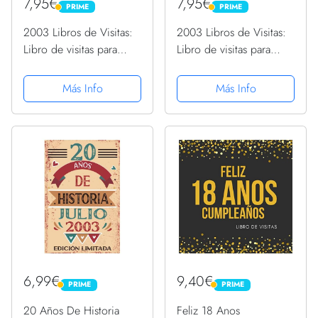
7,95€
7,95€
PRIME
PRIME
PRIME
PRIME
2003 Libros de Visitas:
2003 Libros de Visitas:
Libro de visitas para
Libro de visitas para
fiestas de cumpleaños
fiestas de cumpleaños
de estilo retro para que
de estilo retro para que
Más Info
Más Info
la familia y los amigos
la familia y los amigos
inserten saludos y
inserten saludos y
mensajes | 100...
mensajes | 100...
6,99€
9,40€
PRIME
PRIME
PRIME
PRIME
20 Años De Historia
Feliz 18 Anos