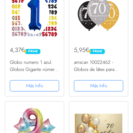
4,37€
5,95€
PRIME
PRIME
PRIME
PRIME
Globo numero 1 azul.
amscan 10022462 -
Globos Gigante número
Globos de látex para
1 fiestas cumpleaños
decoración de 70
decoración fiesta
cumpleaños (6 unidades,
Más Info
Más Info
aniversario boda tamaño
70 unidades)
grande 70 cm con
accesorio para inflar aire
o helio