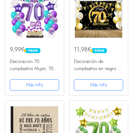
Dfiesta...
9,99€
11,98€
PRIME
PRIME
PRIME
PRIME
Decoracion 70
Decoración de
cumpleaños Mujer, 70
cumpleaños en negro y
cumpleaños Mujer
dorado, pancarta de
Decoracion morado,
cumpleaños, decoración
Más Info
Más Info
Decoracion cumpleaños
para fiesta de
70 años Mujer, 70
cumpleaños para mujer y
Globos Mujer deco
hombre, cartel de tela
morado decoracion tarta
extra grande,...
70...