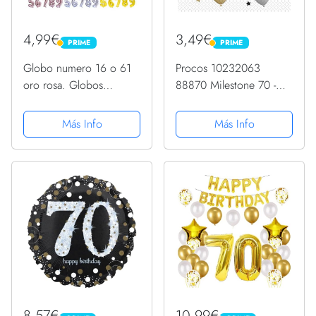
4,99€
3,49€
PRIME
PRIME
PRIME
PRIME
Globo numero 16 o 61
Procos 10232063
oro rosa. Globos
88870 Milestone 70 -
Gigante números 1 6
Servilletas, 33 x 33 cm,
fiestas cumpleaños
20 unidades, diseño de
Más Info
Más Info
decoración fiesta
globos, cumpleaños 70
aniversario boda tamaño
grande 70 cm con
accesorio para inflar...
8,57€
10,99€