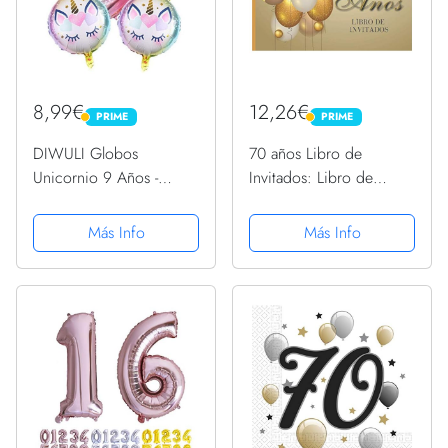
8,99€
12,26€
PRIME
PRIME
PRIME
PRIME
DIWULI Globos
70 años Libro de
Unicornio 9 Años -
Invitados: Libro de
Cumpleaños Unicornio,
firmas para fiesta de
Decoracion Cumpleaños
Cumpleaños 70 para
Más Info
Más Info
Niña, Globo Unicornio,
Mujer Recuerdos
Globo Numero 9 Rosa
mensajes y autografos
Grande, Decoracion
de los invitados a
Cumpleaños...
celebracion 40 ......