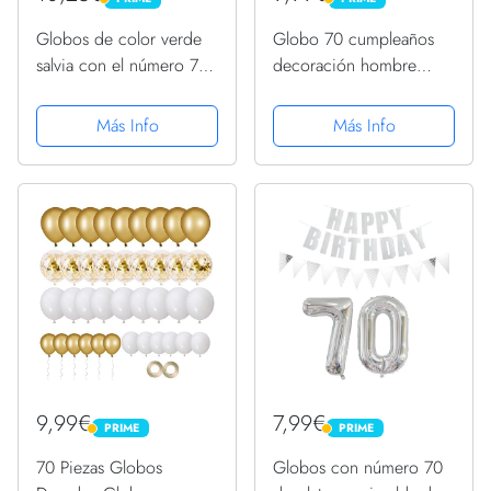
PRIME
PRIME
Globos de color verde
Globo 70 cumpleaños
salvia con el número 70,
decoración hombre
globos grandes de 40
mujeres oro negro
pulgadas de aluminio
decoración de la torta
Más Info
Más Info
verde oliva número 7 y 0
70 cumpleaños hombre,
para mujeres, globos
decoración de
autoinflables de 70...
cumpleaños 70 años
mujeres hombre deco
de...
9,99€
7,99€
PRIME
PRIME
PRIME
PRIME
70 Piezas Globos
Globos con número 70