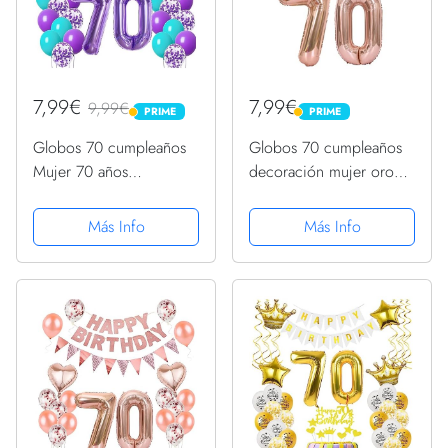
7,99€
7,99€
9,99€
PRIME
PRIME
PRIME
PRIME
Globos 70 cumpleaños
Globos 70 cumpleaños
Mujer 70 años
decoración mujer oro
Decoración cumpleaños
rosa+Guirnalda feliz
púrpura 70 años Mujer
cumpleaños +cadena de
Más Info
Más Info
decoración cumpleaños
gallardetes 70 "números
70 Feliz Cumpleaños
70 globos 70 años
deco 70 cumpleaños
decoración cumpleaños
Mujer foil...
mujer...