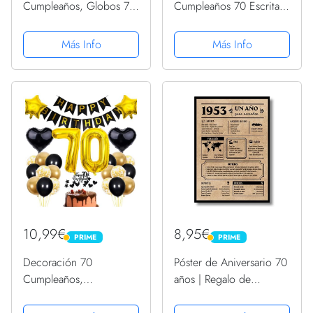
Cumpleaños, Globos 70
Cumpleaños 70 Escrita
Cumpleaños Hombres,
en Español 1 Pancarta
Decoraciones Fiesta Oro
Feliz Cumpleños 70
Más Info
Más Info
Negro 70er Globos
Decoración 70 Años
cumpleaños con
Negro Oro Happy
Pancarta Feliz para
Bithday Fondo Cartel
Hombres y Mujeres...
con15 Globos...
10,99€
8,95€
PRIME
PRIME
PRIME
PRIME
Decoración 70
Póster de Aniversario 70
Cumpleaños,
años | Regalo de
Decoración Pastel Negro
Cumpleaños | Año de
Cumpleaños 70 Años
Nacimiento 1953 | para