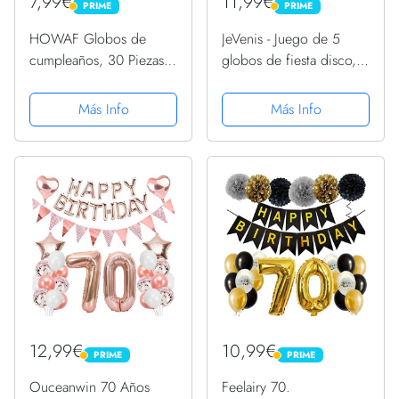
7,99€
11,99€
PRIME
PRIME
PRIME
PRIME
HOWAF Globos de
JeVenis - Juego de 5
cumpleaños, 30 Piezas
globos de fiesta disco,
70 años cumpleaños
decoración de fiesta de
Globos de Latex, Negro
fiebre disco, decoración
Más Info
Más Info
y Oro Globos de
de fiesta disco de los
Confeti y 2 Cintas para
años 70
Hombres y Mujeres
Fiestas de 70...
12,99€
10,99€
PRIME
PRIME
PRIME
PRIME
Ouceanwin 70 Años
Feelairy 70.