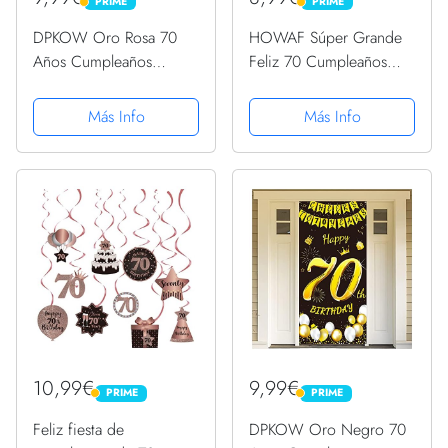
PRIME
PRIME
PRIME
PRIME
DPKOW Oro Rosa 70
HOWAF Súper Grande
Años Cumpleaños
Feliz 70 Cumpleaños
Decoración para Mujer,
Pancarta para 70 Años
Oro Rosa Pancarta para
Cumpleaños Decoración
Más Info
Más Info
Mujer 70 Cumpleaños
Negro y Oro, 70
Puerta Fondo
Cumpleaños Foto Prop
Decoración, para Mujer
Fondo Pancarta de Tela
70 Años Cumpleaños...
para Jardín...
10,99€
9,99€
PRIME
PRIME
PRIME
PRIME
Feliz fiesta de
DPKOW Oro Negro 70