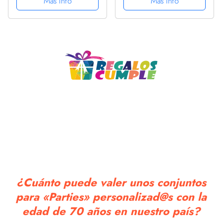
Más Info
Más Info
Tarta 70 Años Mujer
cumpleaños hombres
Cumpleaños Decoración
mujeres, decoración
70 Cumpleaños Mujer
cumpleaños 70 años
Decoración 70...
hombre deco 70...
¿Cuánto puede valer unos conjuntos
para «Parties» personalizad@s con la
edad de 70 años en nuestro país?