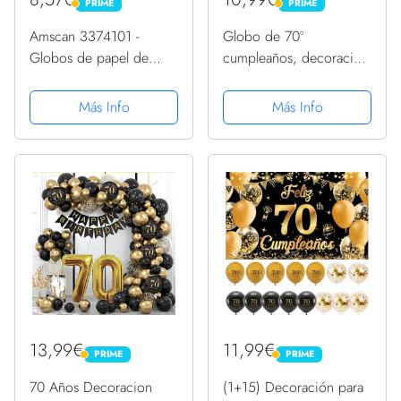
PRIME
PRIME
PRIME
PRIME
Amscan 3374101 -
Globo de 70º
Globos de papel de
cumpleaños, decoración
aluminio para 70
para hombre, dorado,
cumpleaños ,
70 años, decoración de
Más Info
Más Info
color/modelo surtido
cumpleaños, 70 años,
decoración de
cumpleaños
13,99€
11,99€
PRIME
PRIME
PRIME
PRIME
70 Años Decoracion
(1+15) Decoración para