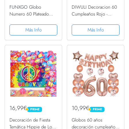
FUNXGO Globo
DIWULI Decoracion 60
Numero 60 Plateado
Cumpleaños Rojo -
-100cm + 40cm -
Globos 60 Cumpleaños
Numero 60 Globo
Happy Birthday Globos
Más Info
Más Info
Cumpleaños años -
Feliz Cumpleaños,
Globo 60 Plateado -
Globos de Cumpleaños
Número 60 Cumpleaños
60 Años, Globo
años Globo Plateado 60
Numero 60 XXL,
gigante -...
Globo...
16,99€
10,99€
PRIME
PRIME
PRIME
PRIME
Decoración de Fiesta
Globos 60 años
Temática Hippie de Los
decoración cumpleaños