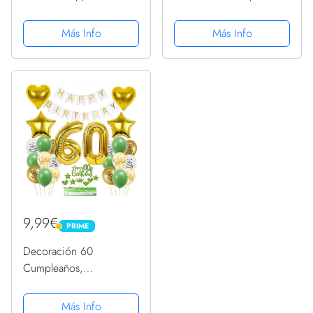
Años 60, Telón de
oro rosa mujer, 60
Fondo de Fotos Groovy
decoración cumpleaños
Más Info
Más Info
de Los Años 60, Juego
60 años deco mujer
de Globos de Teñido
globo lámina oro rosa
Anudado Para
60 cumpleaños deco
Decoración de...
mujer feliz...
9,99€
PRIME
PRIME
Decoración 60
Cumpleaños,
Decoración Globos
Mujer 60 Años Oro
Más Info