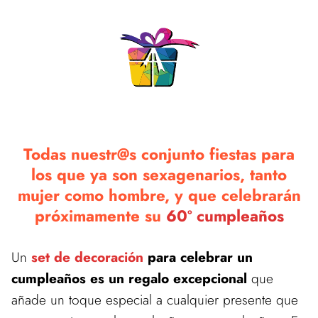
Todas nuestr@s conjunto fiestas para
los que ya son sexagenarios, tanto
mujer como hombre, y que celebrarán
próximamente su
60º cumpleaños
Un
set de decoración
para celebrar un
cumpleaños es un regalo excepcional
que
añade un toque especial a cualquier presente que