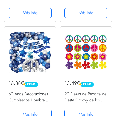
Pancarta para 60 Años
(NARRATIVA)
Cumpleaños Decoración
Más Info
Más Info
Negro y Oro, 60
Cumpleaños Foto Prop
Fondo Pancarta de Tela
para Jardín...
16,88€
13,49€
PRIME
PRIME
PRIME
PRIME
60 Años Decoraciones
20 Piezas de Recorte de
Cumpleaños Hombre,
Fiesta Groovy de los
Globos 60 Cumpleaños
Años 60 Recortes
Fiesta Azul Plata con 60
Decorativos de Flores
Más Info
Más Info