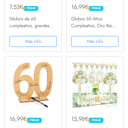
7,53€
16,99€
PRIME
PRIME
PRIME
PRIME
Globos de 60
Globos 60 Años
cumpleaños, grandes
Cumpleaños, Oro Beige
globos de helio número
60 Cumpleaños Niña
60 de 100 cm con
Mujer, Decoraciones
Más Info
Más Info
globos de confeti de
Fiesta 60er Globos
látex dorado de 30 cm,
Cumpleaños, Guirnalda y
con cinta/paja, juego de
globos para Niño y
globos de papel...
Hombres
16,99€
15,98€
PRIME
PRIME
PRIME
PRIME