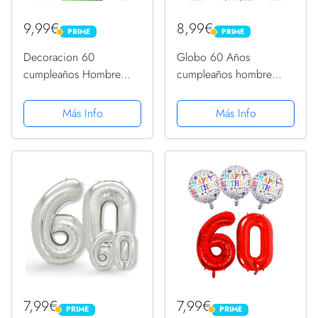
9,99€
8,99€
PRIME
PRIME
PRIME
PRIME
Decoracion 60
Globo 60 Años
cumpleaños Hombre
cumpleaños hombre
Mujer verde
decoración Negro
oro,Cumpleaños 60 años
Blanco globos
Más Info
Más Info
Mujer verde globos 60
Decoración cumpleaños
cumpleaños Hombre
60 años Mujer
decoración verde
decoración 60
,globos 60 cumpleaños
cumpleaños globos 60
decoración...
Años cumpleaños...
7,99€
7,99€
PRIME
PRIME
PRIME
PRIME