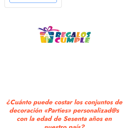
Verde, Decoración para
Tartas 60 Años, Globos
de cumpleaños 60 Años,
60 Años Decoracion...
¿Cuánto puede costar los conjuntos de
decoración «Parties» personalizad@s
con la edad de Sesenta años en
nuestro país?