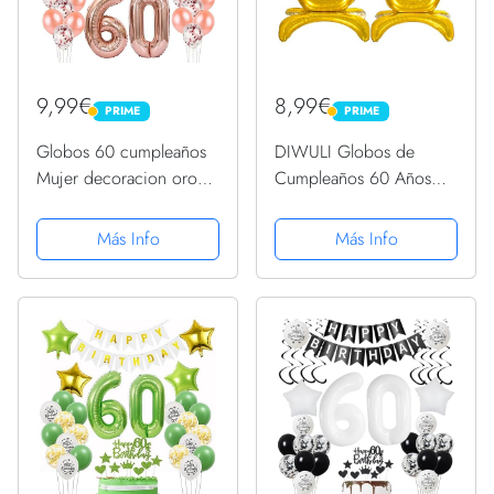
9,99€
8,99€
PRIME
PRIME
PRIME
PRIME
Globos 60 cumpleaños
DIWULI Globos de
Mujer decoracion oro
Cumpleaños 60 Años
rosa,decoracion
Oro XL de Pie - Globos
cumpleaños 60 años
Cumpleaños 60 Años
Más Info
Más Info
Mujer,globos 60
Decoracion Globo
cumpleaños decoracion
Numero 60 Pies, Globo
60 cumpleaños Mujer
60 Años Cumpleaños
decoracion oro...
Globos Numeros
Globos...