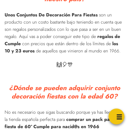
Unos Conjuntos De Decoración Para Fiestas
son un
producto con un costo bastante bajo teniendo en cuenta que
son regalos personalizados con lo que pasa a ser en un buen
regalo. Aquí vas a poder conseguir este tipo de
regalos de
Cumple
con precios que están dentro de los límites de
los
10 y 23 euros
de aquellos que vinieron al mundo en 1966.
🙌🎈🎊
¿Dónde se pueden adquirir conjunto
decoración fiestas con la edad 60?
No es necesario que sigas buscando porque ya has llegado a
la tienda española perfecta para
comprar un pack para
fiesta de 60º Cumple para nacid@s en 1966