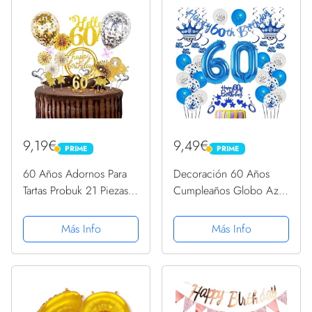
Mujeres Aniversario de
años(60)
boda...
9,19€
9,49€
PRIME
PRIME
PRIME
PRIME
60 Años Adornos Para
Decoración 60 Años
Tartas Probuk 21 Piezas
Cumpleaños Globo Azul
Dorado Purpurina
60 Años Decoración 60
Decoración Para Tartas
Años Cumpleaños
Más Info
Más Info
de Cumpleaños Kit con
Hombre Azul
Vela de
Decoración 60 Años
Cumpleaños,Happy
Globoa Hombre Azul
Birthday Topper...
Globos 60 cumpleaños
Hombre...