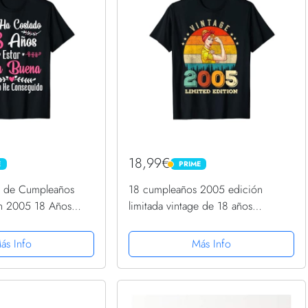
18,99€
E
PRIME
PRIME
o de Cumpleaños
18 cumpleaños 2005 edición
n 2005 18 Años
limitada vintage de 18 años
Camiseta
ás Info
Más Info