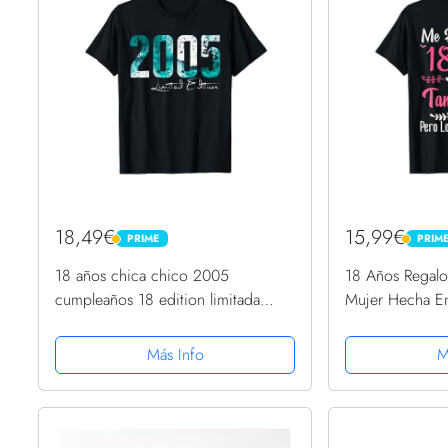
18,49€
15,99€
PRIME
PRIM
PRIME
PRIME
18 años chica chico 2005
18 Años Regal
cumpleaños 18 edition limitada
Mujer Hecha E
2005 Camiseta
Camiseta
Más Info
M