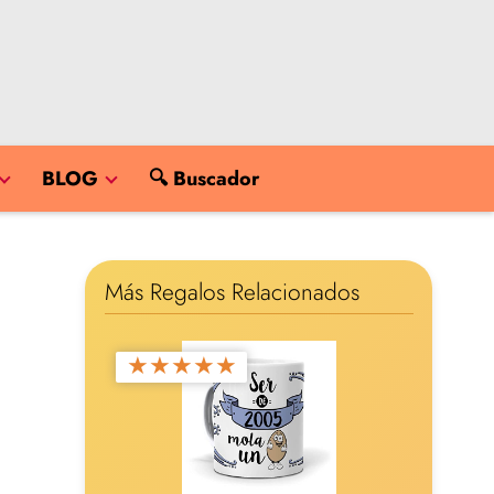
BLOG
🔍 Buscador
Más Regalos Relacionados
★
★
★
★
★