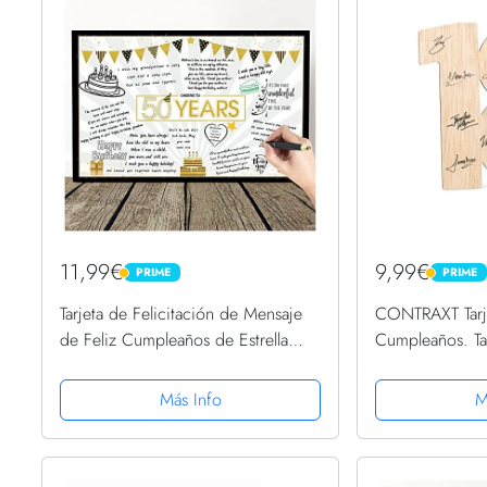
11,99€
9,99€
PRIME
PRIME
PRIME
PRIME
Tarjeta de Felicitación de Mensaje
CONTRAXT Tarj
de Feliz Cumpleaños de Estrella
Cumpleaños. Tar
Globo Gigante Negro y Dorado
Regalo decorac
Tarjeta de Decoración de Fiesta
Cumpleaños ho
Más Info
M
Cartel Alternativo de Libro...
Feliz mayoria e