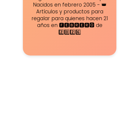
Nacidos en febrero 2005 - 👑
Artículos y productos para
regalar para quienes hacen 21
años en 🅵🅴🅱🆁🅴🆁🅾 de
2️⃣0️⃣2️⃣6️⃣