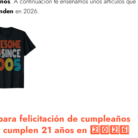
años
. A continuación te enseñamos unos artículos que
enden
en 2026.
 para felicitación de cumpleaños
y cumplen 21 años en 2️⃣0️⃣2️⃣6️⃣