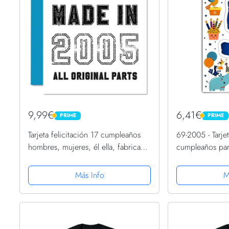
9,99€
6,41€
PRIME
PRIME
PRIME
PRIME
Tarjeta felicitación 17 cumpleaños
69-2005 - Tarjet
hombres, mujeres, él ella, fabricada
cumpleaños par
en 2005, todas las piezas
(diseño de rana
originales, divertida tarjeta
granja
Más Info
M
felicitación 17 cumpleaños...