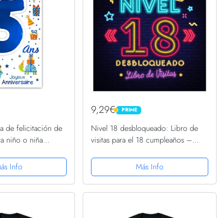
9,29€
PRIME
PRIME
a de felicitación de
Nivel 18 desbloqueado: Libro de
a niño o niña
visitas para el 18 cumpleaños –
 nenúfar), color
Regalos originales para hombre - 18
años gamer decoración - Libro de
ás Info
Más Info
firmas para...