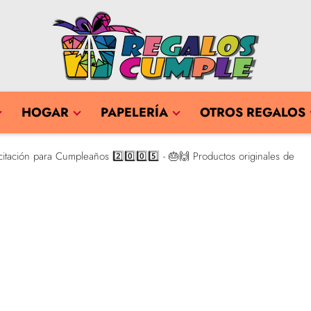
HOGAR
PAPELERÍA
OTROS REGALOS
citación para Cumpleaños 2️⃣0️⃣0️⃣5️⃣ - 🎂🙌 Productos originales de