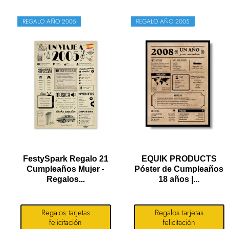
REGALO AÑO 2005
REGALO AÑO 2005
FestySpark Regalo 21
EQUIK PRODUCTS
Cumpleaños Mujer -
Póster de Cumpleaños
Regalos...
18 años |...
Regalos tarjetas
Regalos tarjetas
felicitación
felicitación