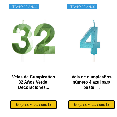
REGALO 32 AÑOS
REGALO 32 AÑOS
Velas de Cumpleaños
Vela de cumpleaños
32 Años Verde,
número 4 azul para
Decoraciones...
pastel,...
Regalos velas cumple
Regalos velas cumple