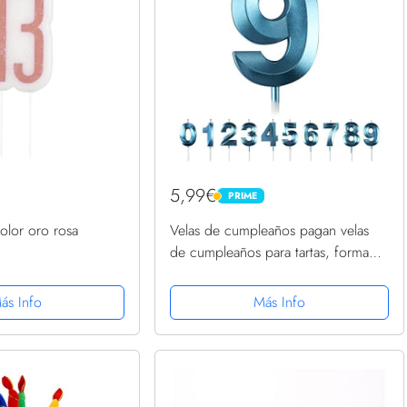
5,99€
PRIME
PRIME
olor oro rosa
Velas de cumpleaños pagan velas
de cumpleaños para tartas, forma
de diamante 3D, número 0, 1, 2, 3,
4, 5, 6, 7, 8, 9, decoración de
ás Info
Más Info
decoración de pastel...