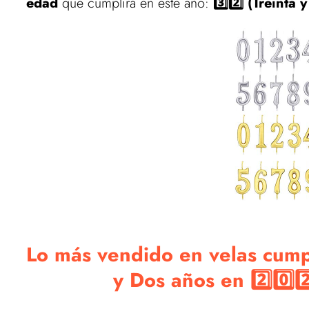
edad
que cumplirá en este año:
3️⃣2️⃣ (Treinta
Lo más vendido en velas cump
y Dos años en 2️⃣0️⃣2