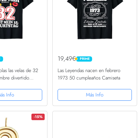
19,49€
E
PRIME
PRIME
as las velas de 32
Las Leyendas nacen en febrero
bre divertido
1973 50 cumpleaños Camiseta
eta
ás Info
Más Info
-15%