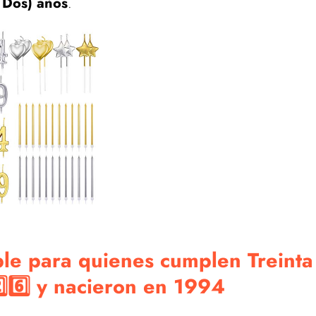
 y Dos) años
.
le para quienes cumplen Treinta
️⃣6️⃣ y nacieron en 1994