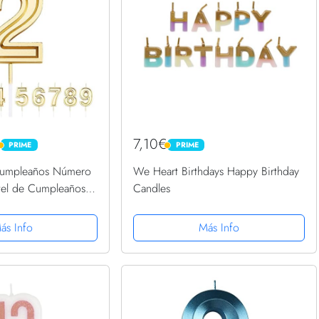
7,10€
PRIME
PRIME
PRIME
PRIME
Cumpleaños Número
We Heart Birthdays Happy Birthday
stel de Cumpleaños,
Candles
para
versario de
ás Info
Más Info
e Graduación,
ra Elegir…