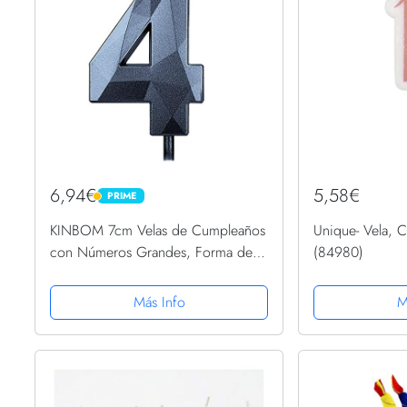
6,94€
5,58€
PRIME
PRIME
KINBOM 7cm Velas de Cumpleaños
Unique- Vela, C
con Números Grandes, Forma de
(84980)
Diamante 3D Velas Cumpleaños
Numeros Decoración para Tartas
Más Info
M
para Bodas Aniversarios Fiestas
de...