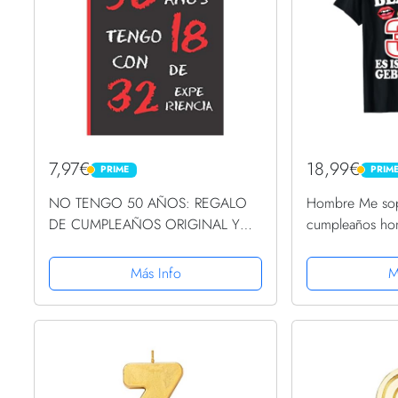
7,97€
18,99€
PRIME
PRIM
PRIME
PRIME
NO TENGO 50 AÑOS: REGALO
Hombre Me sopl
DE CUMPLEAÑOS ORIGINAL Y
cumpleaños hom
DIVERTIDO. DIARIO, CUADERNO
divertido Camis
DE NOTAS, APUNTES O AGENDA.
Más Info
M