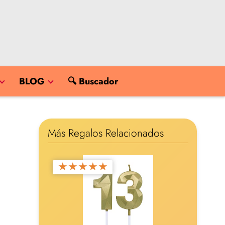
BLOG
🔍 Buscador
Más Regalos Relacionados
★
★
★
★
★