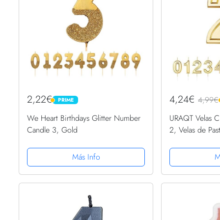
2,22€
4,24€
4,99€
PRIME
PRIME
We Heart Birthdays Glitter Number
URAQT Velas 
Candle 3, Gold
2, Velas de Pa
Velas Doradas 
Cumpleaños/Ani
Más Info
M
Bodas/Fiesta d
Número 0-9 pa