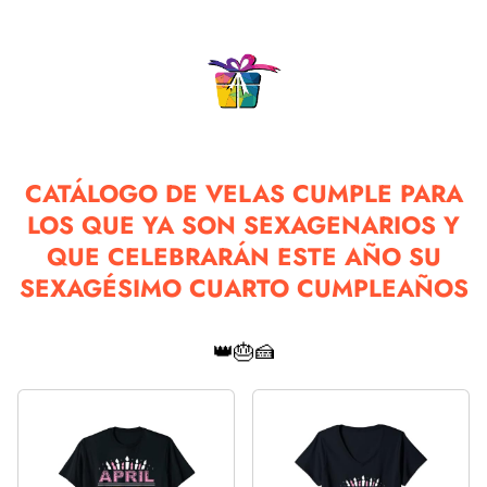
CATÁLOGO DE VELAS CUMPLE PARA
LOS QUE YA SON SEXAGENARIOS Y
QUE CELEBRARÁN ESTE AÑO SU
SEXAGÉSIMO CUARTO CUMPLEAÑOS
👑🎂🍰