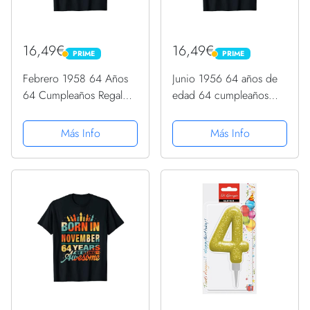
16,49€
16,49€
PRIME
PRIME
PRIME
PRIME
Febrero 1958 64 Años
Junio 1956 64 años de
64 Cumpleaños Regalos
edad 64 cumpleaños
Vela Gráfico Camiseta
fiesta regalo vela
Camiseta
Más Info
Más Info