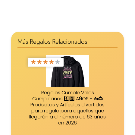
Más Regalos Relacionados
★
★
★
★
★
Regalos Cumple Velas
Cumpleaños 6️⃣3️⃣ AÑOS - 🍰🎂
Productos y Artículos divertidos
para regalo para aquellos que
llegarán a al número de 63 años
en 2026