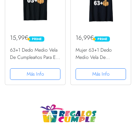
15,99€
16,99€
PRIME
PRIME
PRIME
PRIME
63+1 Dedo Medio Vela
Mujer 63+1 Dedo
De Cumpleaños Para El
Medio Vela De
64º Cumpleaños
Cumpleaños Para El 64º
Camiseta
Cumpleaños Camiseta
Más Info
Más Info
Cuello V