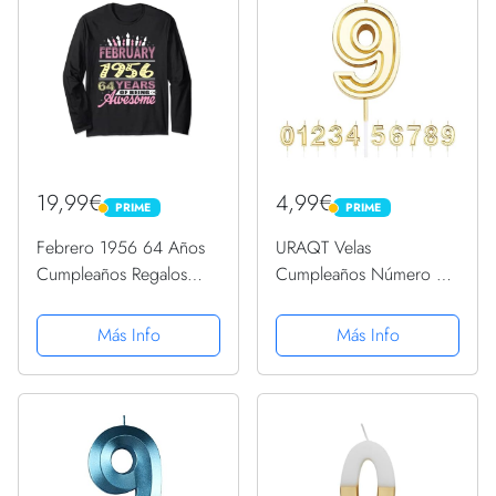
19,99€
4,99€
PRIME
PRIME
PRIME
PRIME
Febrero 1956 64 Años
URAQT Velas
Cumpleaños Regalos
Cumpleaños Número 9,
Cumpleaños Vela Manga
Velas de Pastel de
Larga
Cumpleaños, Velas
Más Info
Más Info
Doradas para
Cumpleaños/Aniversario
de Bodas/Fiesta de
Graduación, Número 0-
9 para Elegir