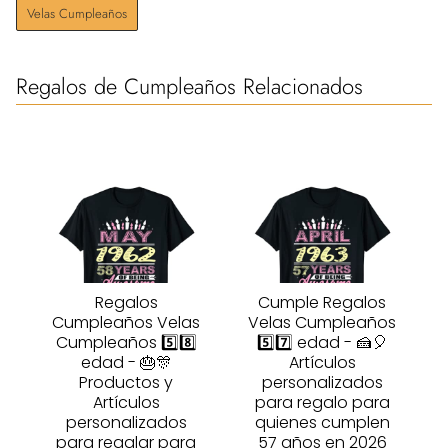
Velas Cumpleaños
Regalos de Cumpleaños Relacionados
Regalos
Cumple Regalos
Cumpleaños Velas
Velas Cumpleaños
Cumpleaños 5️⃣8️⃣
5️⃣7️⃣ edad - 🍰🎈
edad - 🎂🎊
Artículos
Productos y
personalizados
Artículos
para regalo para
personalizados
quienes cumplen
para regalar para
57 años en 2026