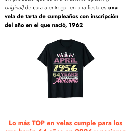
original)
de cara a entregar en una fiesta es
una
vela de tarta de cumpleaños con inscripción
del año en el que nació, 1962
Lo más TOP en velas cumple para los