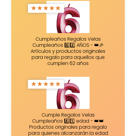
★
★
★
★
★
Cumpleaños Regalos Velas
Cumpleaños 6️⃣2️⃣ AÑOS - 👑🎉
Artículos y productos originales
para regalo para aquellos que
cumplen 62 años
★
★
★
★
★
Cumple Regalos Velas
Cumpleaños 6️⃣1️⃣ edad - 👑👑
Productos originales para regalo
para quienes alcanzarán la edad