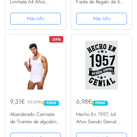
Limitada 64 Años
Fiesta de Regalo de 64
Cumpleaños 64
Cumpleaños Camiseta
Camiseta Manga Raglan
Más Info
Más Info
-29%
9,31€
6,98€
13,20€
PRIME
PRIME
PRIME
PRIME
Abanderado Camiseta
Hecho En 1957, 64
de Tirantes de algodón
Años Siendo Genial:
canalé, Blanco (Blanco
Idea de regalo de
001), XXX-Large (Tamaño
cumpleaños de 64 años,