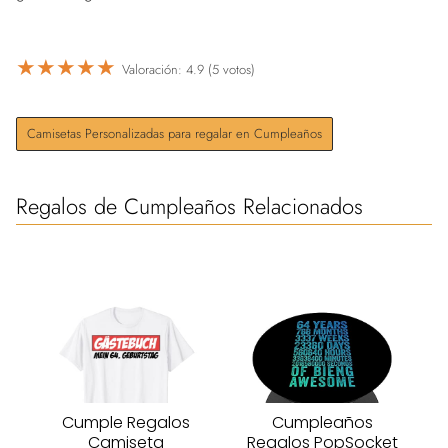
★
★
★
★
★
Valoración: 4.9 (5 votos)
Camisetas Personalizadas para regalar en Cumpleaños
Regalos de Cumpleaños Relacionados
Cumple Regalos
Cumpleaños
Camiseta
Regalos PopSocket