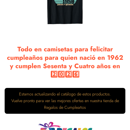
Todo en camisetas para felicitar
cumpleaños para quien nació en 1962
y cumplen Sesenta y Cuatro años en
2️⃣0️⃣2️⃣6️⃣