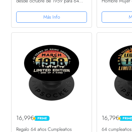
desde octubre de 1959 para 64
Hombre Mujer 
cumpleaños PopSockets PopGrip
PopSockets Pop
Intercambiable
Más Info
M
16,99€
16,79€
PRIME
PRIM
PRIME
PRIME
Regalo 64 años Cumpleaños
64 cumpleaños