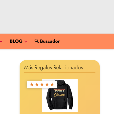
BLOG
🔍 Buscador
Más Regalos Relacionados
★
★
★
★
★