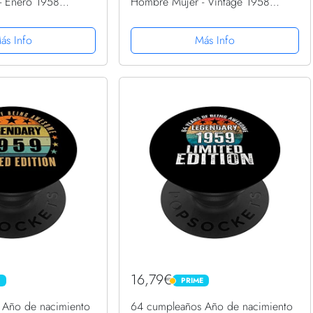
- Enero 1958
Hombre Mujer - Vintage 1958
Grip Intercambiable
PopSockets PopGrip Intercambiable
ás Info
Más Info
16,79€
E
PRIME
PRIME
 Año de nacimiento
64 cumpleaños Año de nacimiento