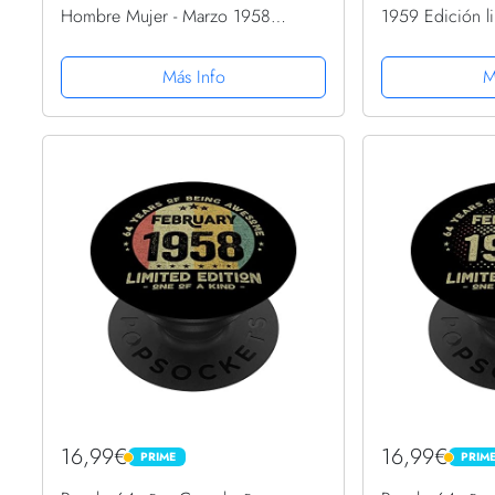
Hombre Mujer - Marzo 1958
1959 Edición l
PopSockets PopGrip Intercambiable
PopGrip Interc
Más Info
M
16,99€
16,99€
PRIME
PRIM
PRIME
PRIME