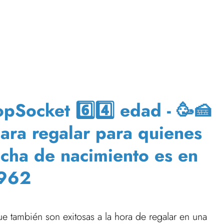
Socket 6️⃣4️⃣ edad - 🥳🍰
para regalar para quienes
echa de nacimiento es en
962
e también son exitosas a la hora de regalar en una