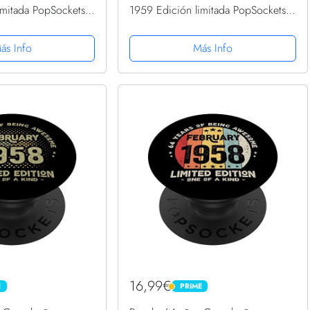
imitada PopSockets
1959 Edición limitada PopSockets
ambiable
PopGrip Intercambiable
ás Info
Más Info
16,99€
E
PRIME
PRIME