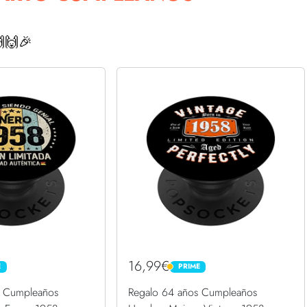
🙌🎉
16,99€
E
PRIME
PRIME
s Cumpleaños
Regalo 64 años Cumpleaños