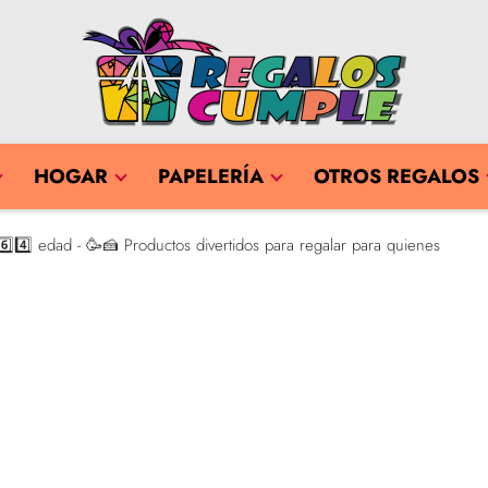
HOGAR
PAPELERÍA
OTROS REGALOS
⃣4️⃣ edad - 🥳🍰 Productos divertidos para regalar para quienes