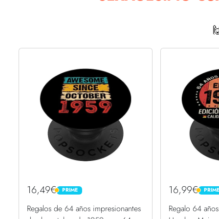

16,49€
16,99€
PRIME
PRIM
PRIME
PRIME
Regalos de 64 años impresionantes
Regalo 64 año