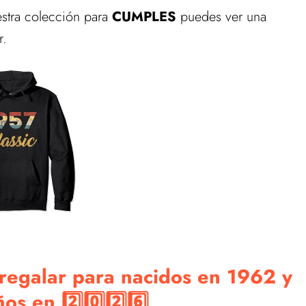
estra colección para
CUMPLES
puedes ver una
r.
regalar para nacidos en 1962 y
os en 2️⃣0️⃣2️⃣6️⃣