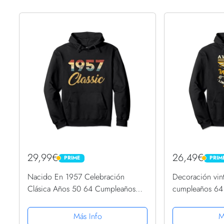
29,99€
26,49€
PRIME
PRIM
PRIME
PRIME
Nacido En 1957 Celebración
Decoración vin
Clásica Años 50 64 Cumpleaños
cumpleaños 64 
Sudadera con Capucha
divertido cump
con Capucha
Más Info
M