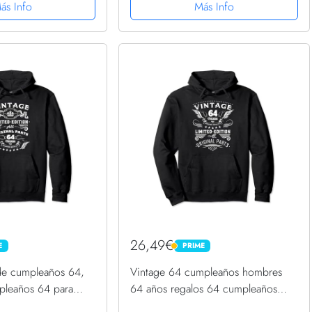
ás Info
Más Info
26,49€
E
PRIME
PRIME
de cumpleaños 64,
Vintage 64 cumpleaños hombres
pleaños 64 para
64 años regalos 64 cumpleaños
era con Capucha
Sudadera con Capucha