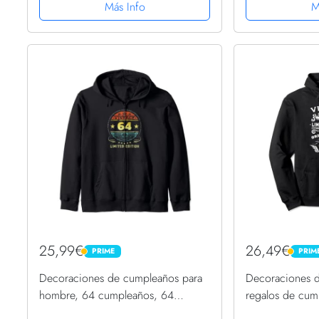
Más Info
M
25,99€
26,49€
PRIME
PRIM
PRIME
PRIME
Decoraciones de cumpleaños para
Decoraciones 
hombre, 64 cumpleaños, 64
regalos de cum
cumpleaños Sudadera con Capucha
mujeres Sudad