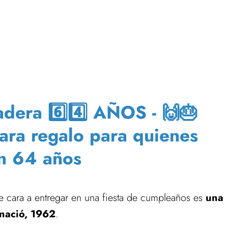
era 6️⃣4️⃣ AÑOS - 🙌🎂
para regalo para quienes
n 64 años
 cara a entregar en una fiesta de cumpleaños es
una
 nació, 1962
.