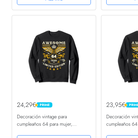
24,29€
23,95€
PRIME
PRIM
PRIME
PRIME
Decoración vintage para
Decoración vin
cumpleaños 64 para mujer,
cumpleaños 64
divertido cumpleaños 64 Sudadera
divertido cump