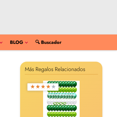
BLOG
🔍 Buscador
Más Regalos Relacionados
★
★
★
★
★