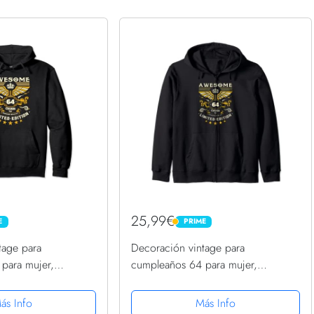
25,99€
E
PRIME
PRIME
tage para
Decoración vintage para
para mujer,
cumpleaños 64 para mujer,
leaños 64 Sudadera
divertido cumpleaños 64 Sudadera
con Capucha
ás Info
Más Info