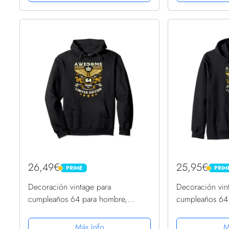
26,49€
25,95€
PRIME
PRIM
PRIME
PRIME
Decoración vintage para
Decoración vin
cumpleaños 64 para hombre,
cumpleaños 64
divertido cumpleaños 64 Sudadera
divertido cump
con Capucha
con Capucha
Más Info
M