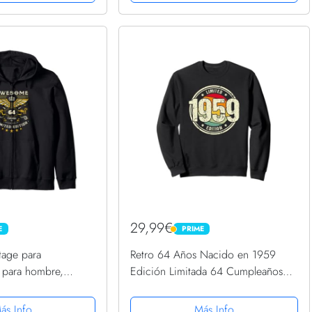
29,99€
E
PRIME
PRIME
tage para
Retro 64 Años Nacido en 1959
 para hombre,
Edición Limitada 64 Cumpleaños
leaños 64 Sudadera
Sudadera
ás Info
Más Info