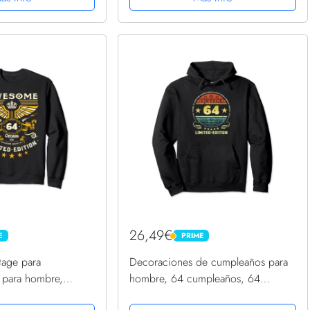
26,49€
E
PRIME
PRIME
tage para
Decoraciones de cumpleaños para
 para hombre,
hombre, 64 cumpleaños, 64
leaños 64 Sudadera
cumpleaños Sudadera con Capucha