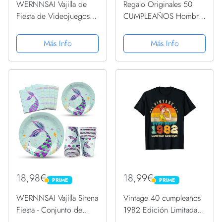
WERNNSAI Vajilla de
Regalo Originales 50
Fiesta de Videojuegos -
CUMPLEAÑOS Hombre
Artículos de Fiesta para
Mujer COJÍN + Taza
Juegos para Niños
Original Mensajes de
Más Info
Más Info
Cumpleaños Platos de
Amor Cojines
Papel Vasos y Servilletas
Decorativos I Taza
Sirve 16 Invitados 64
Desayuno Original Idea
PCS
Regalo Cumpleaños.
(Pack...
18,98€
18,99€
PRIME
PRIME
PRIME
PRIME
WERNNSAI Vajilla Sirena
Vintage 40 cumpleaños
Fiesta - Conjunto de
1982 Edición Limitada
Suministros de Fiesta de
Mujeres 40 Años