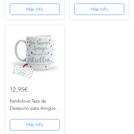
Sirena Plato Servilletas
Camiseta
Más Info
Más Info
Tazas para Niña
Cumpleaños Baby
Shower Boda Sirve a
16...
12,95€
Kembilove Taza de
Desayuno para Amigos
– Taza de Amigo Ideal
para Regalar Amigo
Más Info
Invisible, Cumpleaños –