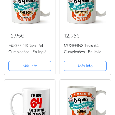
12,95€
12,95€
MUGFFINS Tazas 64
MUGFFINS Tazas 64
Cumpleaños - En Inglés -
Cumpleaños - En Italiano
It took me 64 years to
- Mi ci sono voluti 64
become perfect - 11 oz -
anni per diventare cosi
Más Info
Más Info
Regalo original y
fantastico - 11 oz -
divertido
Regalo original y
divertido