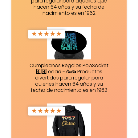
para regalar para aquellos que
hacen 64 años y su fecha de
nacimiento es en 1962
★
★
★
★
★
Cumpleaños Regalos PopSocket
6️⃣4️⃣ edad - 🥳🍰 Productos
divertidos para regalar para
quienes hacen 64 años y su
fecha de nacimiento es en 1962
★
★
★
★
★