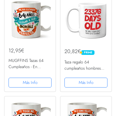
12,95€
20,82€
PRIME
PRIME
MUGFFINS Tazas 64
Taza regalo 64
Cumpleaños - En
cumpleaños hombres
Español - Me ha llevado
mujeres, con él, 23376
64 años llegar a ser
días edad, divertida,
Más Info
Más Info
increíble - 11 oz - Regalo
adultos, sesenta cuatro
original y divertido
sesenta cuarta sesenta
cuarto cumpleaños,
papá, mamá,...