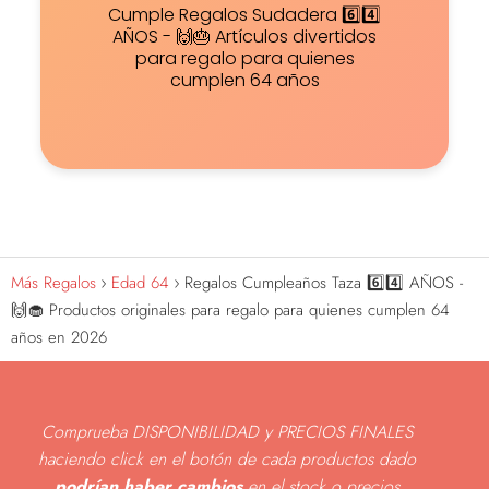
Cumple Regalos Sudadera 6️⃣4️⃣
AÑOS - 🙌🎂 Artículos divertidos
para regalo para quienes
cumplen 64 años
Más Regalos
Edad 64
Regalos Cumpleaños Taza 6️⃣4️⃣ AÑOS -
🙌🧁 Productos originales para regalo para quienes cumplen 64
años en 2026
Comprueba DISPONIBILIDAD y PRECIOS FINALES
haciendo click en el botón de cada productos dado
podrían haber cambios
en el stock o precios