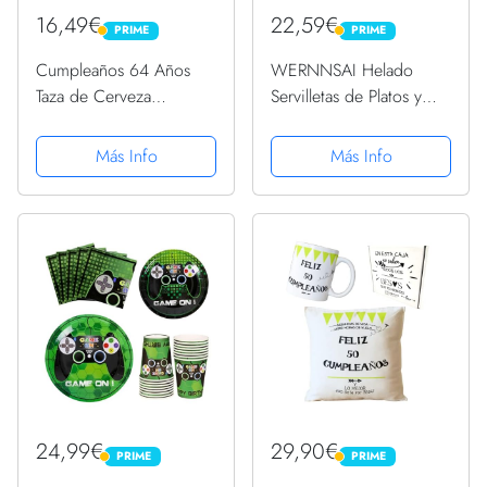
16,49€
22,59€
PRIME
PRIME
PRIME
PRIME
Cumpleaños 64 Años
WERNNSAI Helado
Taza de Cerveza
Servilletas de Platos y
Celebración Camiseta
Taza - Helado y Paleta de
Camiseta
Hielo Tema Suministros
Más Info
Más Info
para la Fiesta para
Chicas Cumpleaños
Vajilla Vajilla Postre
Platos...
24,99€
29,90€
PRIME
PRIME
PRIME
PRIME