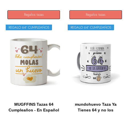
Regalos tazas
Regalos tazas
REGALO 64º CUMPLEAÑOS
REGALO 64º CUMPLEAÑOS
MUGFFINS Tazas 64
mundohuevo Taza Ya
Cumpleaños - En Español
Tienes 64 y no los
-...
aparentas....