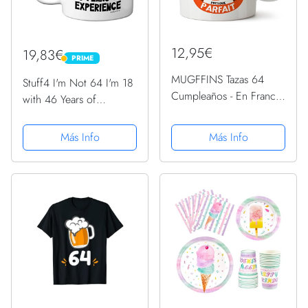
12,95€
19,83€
PRIME
PRIME
MUGFFINS Tazas 64
Stuff4 I'm Not 64 I'm 18
Cumpleaños - En Francés
with 46 Years of
- Il m'a fallu 64 ans pour
Experience, tazas
devenir aussi geniale - 11
cerámica 11 oz, aptas
Más Info
Más Info
oz - Regalo original y
lavavajillas, regalos
divertido
broma mujeres hombres,
regalos cumpleaños 64
mujeres,...