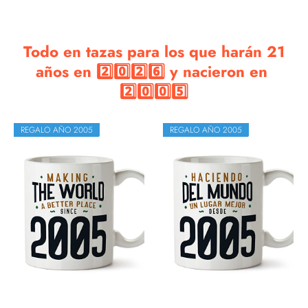
Todo en tazas para los que harán 21
años en 2️⃣0️⃣2️⃣6️⃣ y nacieron en
2️⃣0️⃣0️⃣5️⃣
REGALO AÑO 2005
REGALO AÑO 2005