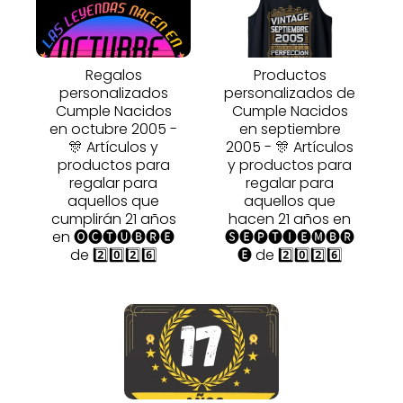
Regalos
Productos
personalizados
personalizados de
Cumple Nacidos
Cumple Nacidos
en octubre 2005 -
en septiembre
🎊 Artículos y
2005 - 🎊 Artículos
productos para
y productos para
regalar para
regalar para
aquellos que
aquellos que
cumplirán 21 años
hacen 21 años en
en 🅞🅒🅣🅤🅑🅡🅔
🅢🅔🅟🅣🅘🅔🅜🅑🅡
de 2️⃣0️⃣2️⃣6️⃣
🅔 de 2️⃣0️⃣2️⃣6️⃣