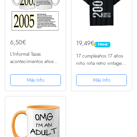
6,50€
19,49€
PRIME
PRIME
L'Informal Tazas
17 cumpleaños 17 años
acontecimientos años
niño niña retro vintage
cumpleaños Eventos
2005 regalo Camiseta
(2005)
Más Info
Más Info