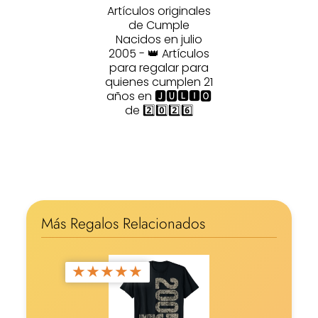
Artículos originales
de Cumple
Nacidos en julio
2005 - 👑 Artículos
para regalar para
quienes cumplen 21
años en 🅹🆄🅻🅸🅾
de 2️⃣0️⃣2️⃣6️⃣
Más Regalos Relacionados
★
★
★
★
★