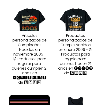
Artículos
Productos
personalizados de
personalizados de
Cumpleaños
Cumple Nacidos
Nacidos en
en enero 2005 - 🥳
noviembre 2005 -
Productos para
🎊 Productos para
regalo para
regalar para
quienes hacen 21
quienes cumplen 21
años en 🅔🅝🅔🅡🅞
años en
de 2️⃣0️⃣2️⃣6️⃣
🅽🅾🆅🅸🅴🅼🅱🆁🅴
de 2️⃣0️⃣2️⃣6️⃣