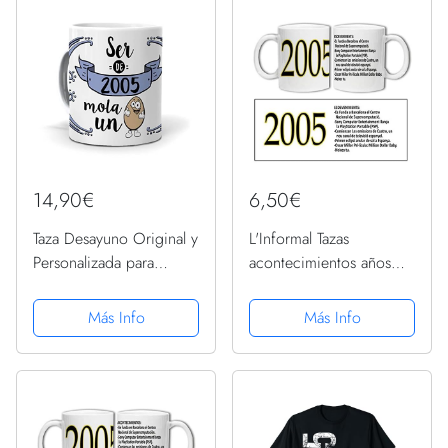
14,90€
6,50€
Taza Desayuno Original y
L'Informal Tazas
Personalizada para
acontecimientos años
Regalo, Ideal para
cumpleaños Eventos
cumpleaños. Ser de
(2005) catalán
Más Info
Más Info
2005 Mola un Huevo.