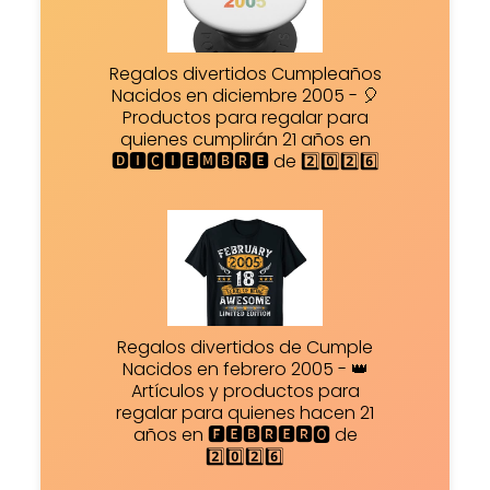
Regalos divertidos Cumpleaños
Nacidos en diciembre 2005 - 🎈
Productos para regalar para
quienes cumplirán 21 años en
🅳🅸🅲🅸🅴🅼🅱🆁🅴 de 2️⃣0️⃣2️⃣6️⃣
Regalos divertidos de Cumple
Nacidos en febrero 2005 - 👑
Artículos y productos para
regalar para quienes hacen 21
años en 🅵🅴🅱🆁🅴🆁🅾 de
2️⃣0️⃣2️⃣6️⃣