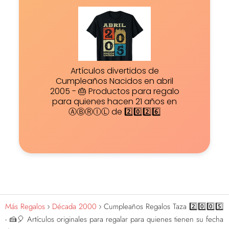
Artículos divertidos de
Cumpleaños Nacidos en abril
2005 - 🎂 Productos para regalo
para quienes hacen 21 años en
ⒶⒷⓇⒾⓁ de 2️⃣0️⃣2️⃣6️⃣
Más Regalos
Década 2000
Cumpleaños Regalos Taza 2️⃣0️⃣0️⃣5️⃣
- 🍰🎈 Artículos originales para regalar para quienes tienen su fecha